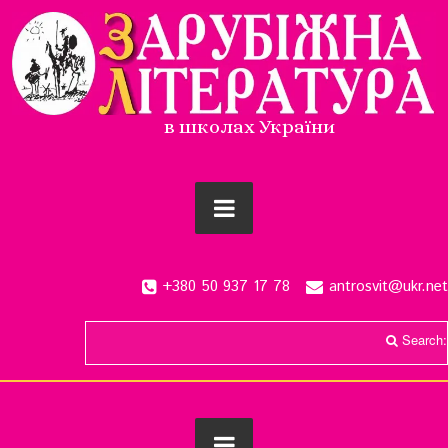
в школах України
+380 50 937 17 78
antrosvit@ukr.net
Search: