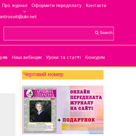
Про журнал
Оформити передплату
Контакти
antrosvit@ukr.net
Search:
рхів
Наші вебінари
Уроки та статті
Конкурси
Черговий номер