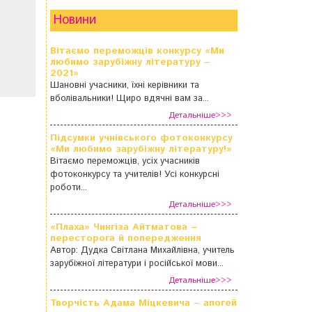
Новини
Вітаємо переможців конкурсу «Ми
любимо зарубіжну літературу –
2021»
Шановні учасники, їхні керівники та
вболівальники! Щиро вдячні вам за...
Детальніше>>>
Підсумки учнівського фотоконкурсу
«Ми любимо зарубіжну літературу!»
Вітаємо переможців, усіх учасників
фотоконкурсу та учителів! Усі конкурсні
роботи...
Детальніше>>>
«Плаха» Чингіза Айтматова –
пересторога й попередження
Автор: Дудка Світлана Михайлівна, учитель
зарубіжної літератури і російської мови...
Детальніше>>>
Творчість Адама Міцкевича – апогей