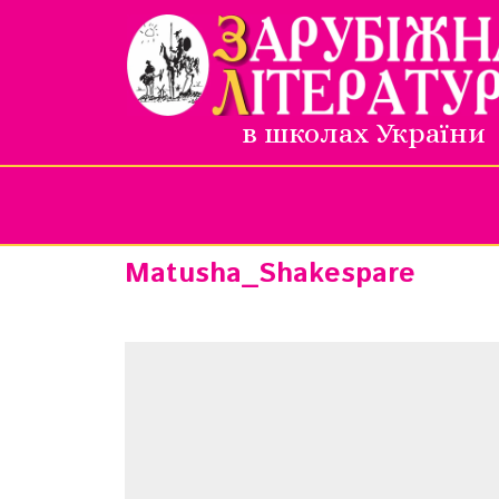
в школах України
Matusha_Shakespare