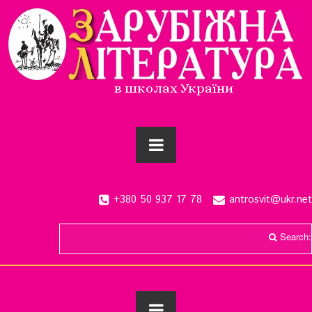
в школах України
+380 50 937 17 78
antrosvit@ukr.net
Search: