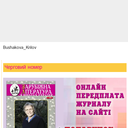
Bushakova_Krilov
Черговий номер