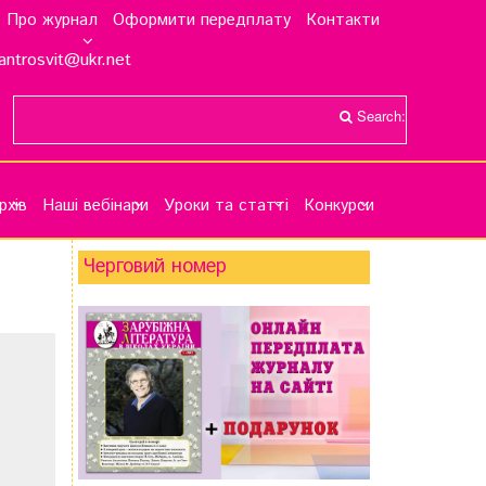
Про журнал
Оформити передплату
Контакти
antrosvit@ukr.net
Search:
рхів
Наші вебінари
Уроки та статті
Конкурси
Черговий номер