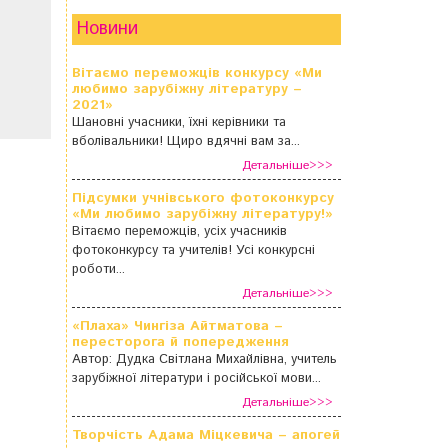
Новини
Вітаємо переможців конкурсу «Ми
любимо зарубіжну літературу –
2021»
Шановні учасники, їхні керівники та
вболівальники! Щиро вдячні вам за...
Детальніше>>>
Підсумки учнівського фотоконкурсу
«Ми любимо зарубіжну літературу!»
Вітаємо переможців, усіх учасників
фотоконкурсу та учителів! Усі конкурсні
роботи...
Детальніше>>>
«Плаха» Чингіза Айтматова –
пересторога й попередження
Автор: Дудка Світлана Михайлівна, учитель
зарубіжної літератури і російської мови...
Детальніше>>>
Творчість Адама Міцкевича – апогей