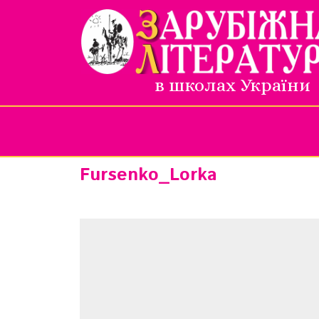
в школах України
Fursenko_Lorka