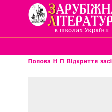
в школах України
Попова Н П Відкриття зас