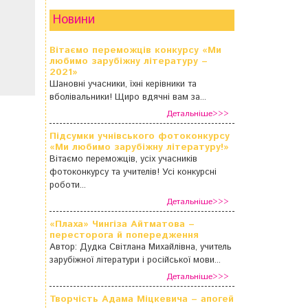
Новини
Вітаємо переможців конкурсу «Ми
любимо зарубіжну літературу –
2021»
Шановні учасники, їхні керівники та
вболівальники! Щиро вдячні вам за...
Детальніше>>>
Підсумки учнівського фотоконкурсу
«Ми любимо зарубіжну літературу!»
Вітаємо переможців, усіх учасників
фотоконкурсу та учителів! Усі конкурсні
роботи...
Детальніше>>>
«Плаха» Чингіза Айтматова –
пересторога й попередження
Автор: Дудка Світлана Михайлівна, учитель
зарубіжної літератури і російської мови...
Детальніше>>>
Творчість Адама Міцкевича – апогей