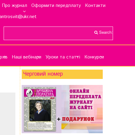
Про журнал
Оформити передплату
Контакти
antrosvit@ukr.net
Search:
рхів
Наші вебінари
Уроки та статті
Конкурси
Черговий номер