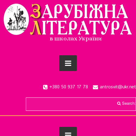
в школах України
+380 50 937 17 78
antrosvit@ukr.net
Search: