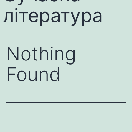
література
Nothing
Found