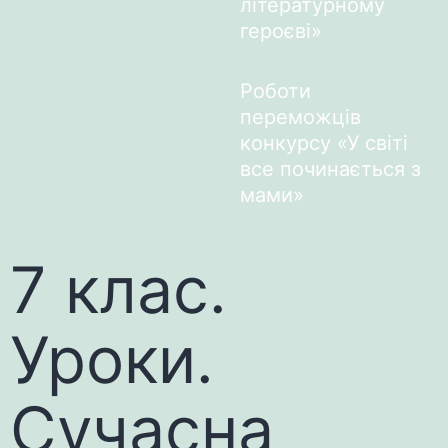
літературному
героєві»
Роботи
переможців
конкурсу «У світі
все починається з
мами»
7 клас.
Уроки.
Сучасна