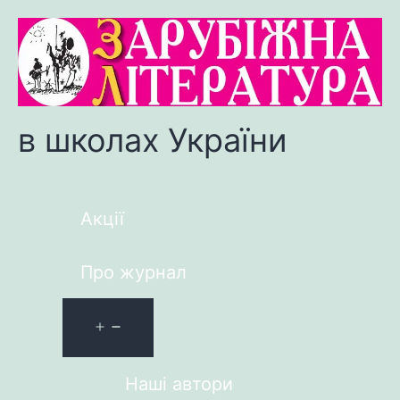
в школах України
Акції
Про журнал
Наші автори