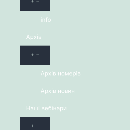
info
Архів
Архів номерів
Архів новин
Наші вебінари