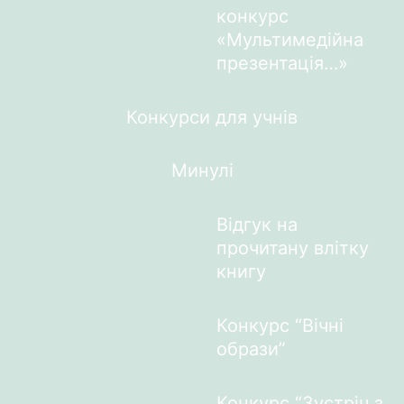
конкурс
«Мультимедійна
презентація…»
Конкурси для учнів
Минулі
Відгук на
прочитану влітку
книгу
Конкурс “Вічні
образи”
Конкурс “Зустріч з