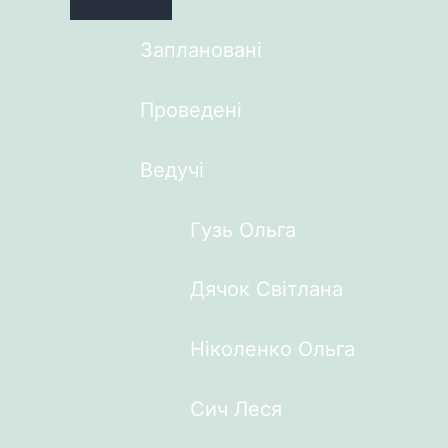
Заплановані
Проведені
Ведучі
Гузь Ольга
Дячок Світлана
Ніколенко Ольга
Сич Леся