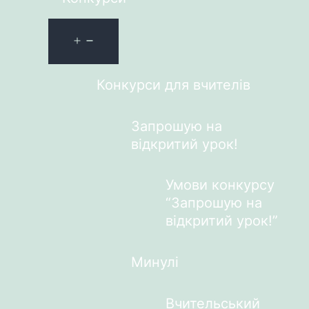
Конкурси для вчителів
Запрошую на
відкритий урок!
Умови конкурсу
“Запрошую на
відкритий урок!”
Минулі
Вчительський