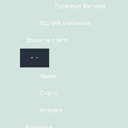
Туряниця Вікторія
Відгуки учасників
Уроки та статті
Уроки
Статті
Інтерв’ю
Конкурси