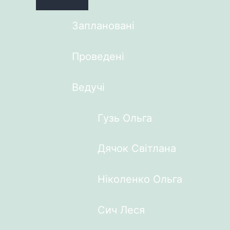
Заплановані
Проведені
Ведучі
Гузь Ольга
Дячок Світлана
Ніколенко Ольга
Сич Леся