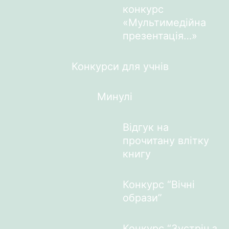
конкурс
«Мультимедійна
презентація…»
Конкурси для учнів
Минулі
Відгук на
прочитану влітку
книгу
Конкурс “Вічні
образи”
Конкурс “Зустріч з