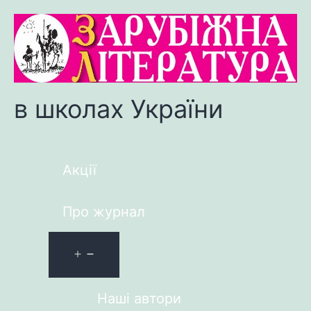
в школах України
Акції
Про журнал
Наші автори