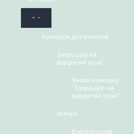
Конкурси для вчителів
Запрошую на
відкритий урок!
Умови конкурсу
“Запрошую на
відкритий урок!”
Минулі
Вчительський