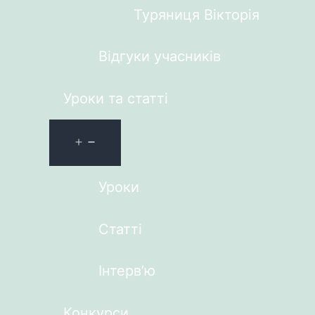
Туряниця Вікторія
Відгуки учасників
Уроки та статті
Уроки
Статті
Інтерв’ю
Конкурси