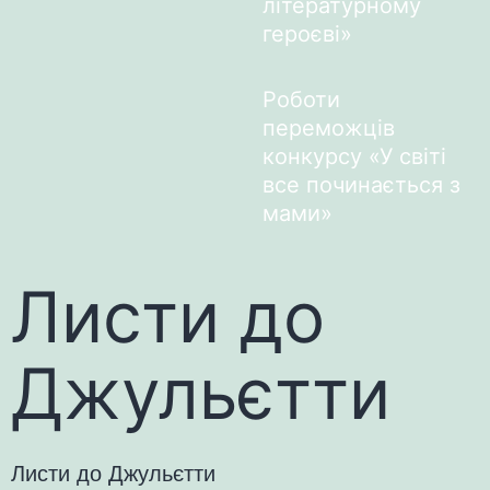
літературному
героєві»
Роботи
переможців
конкурсу «У світі
все починається з
мами»
Листи до
Джульєтти
Листи до Джульєтти