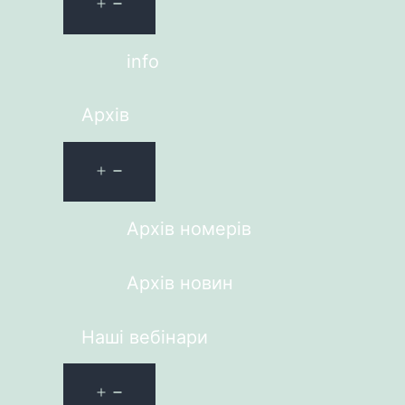
info
Архів
Архів номерів
Архів новин
Наші вебінари