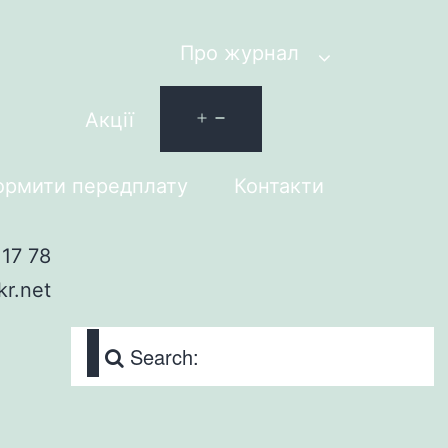
Про журнал
Акції
рмити передплату
Контакти
17 78
kr.net
Search: