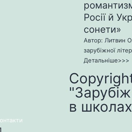
романтизм
Росії й Ук
сонети»
Автор: Литвин О
зарубіжної літер
Детальніше>>>
Copyrigh
"Зарубіж
в школах
онтакти