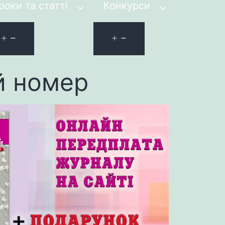
роки та статті
Конкурси
й номер