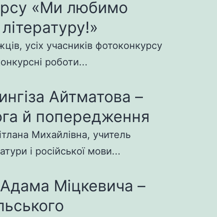
урсу «Ми любимо
 літературу!»
ців, усіх учасників фотоконкурсу
конкурсні роботи...
ингіза Айтматова –
га й попередження
ітлана Михайлівна, учитель
атури і російської мови...
 Адама Міцкевича –
льського