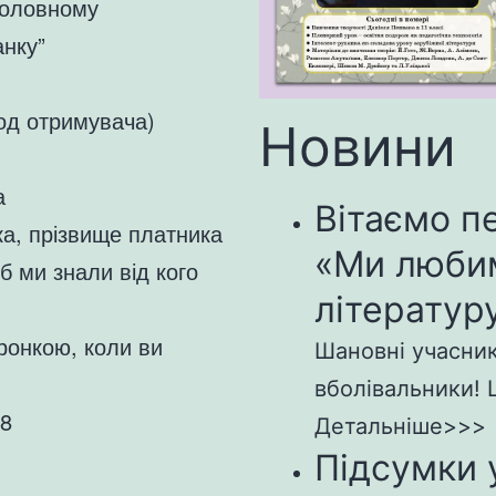
головному
анку”
код отримувача)
Новини
а
Вітаємо п
ка, прізвище платника
«Ми люби
б ми знали від кого
літературу
ронкою, коли ви
Шановні учасники
вболівальники! Щ
78
Детальніше>>>
Підсумки 