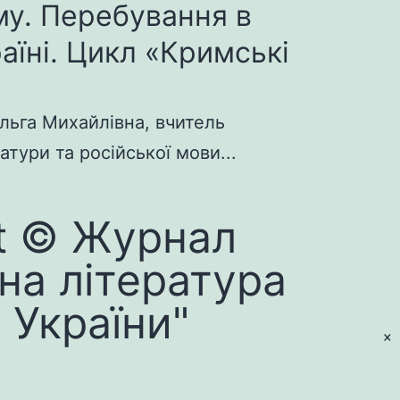
у. Перебування в
раїні. Цикл «Кримські
льга Михайлівна, вчитель
атури та російської мови...
t © Журнал
на література
 України"
×