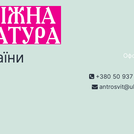
аїни
Офо
+380 50 937 
antrosvit@u