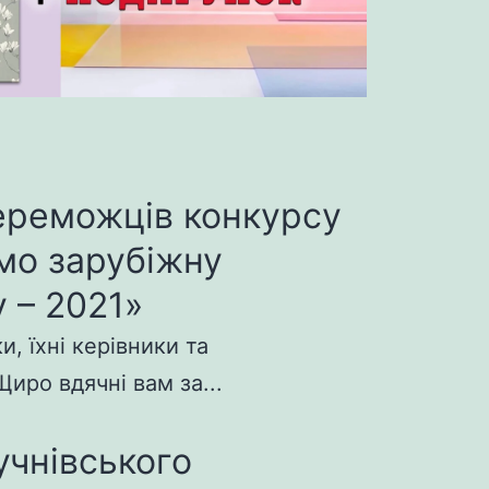
ереможців конкурсу
мо зарубіжну
 – 2021»
, їхні керівники та
иро вдячні вам за...
учнівського