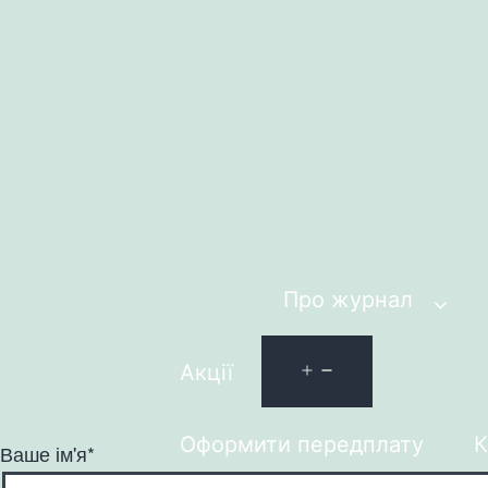
Про журнал
Акції
Оформити передплату
К
Ваше ім'я*