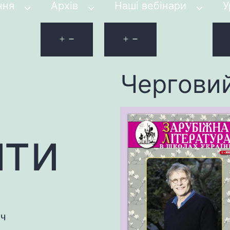
ння
Архів
Наші вебінари
У
Чергови
ити
ч