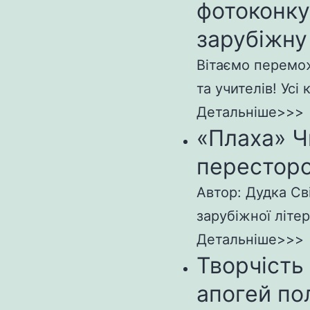
фотоконк
зарубіжну
Вітаємо перемож
та учителів! Усі 
Детальніше>>>
«Плаха» Ч
пересторо
Автор: Дудка Св
зарубіжної літер
Детальніше>>>
Творчість
апогей по