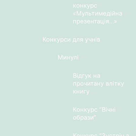
конкурс
«Мультимедійна
презентація…»
Конкурси для учнів
Минулі
Відгук на
прочитану влітку
книгу
Конкурс “Вічні
образи”
Конкурс “Зустріч з