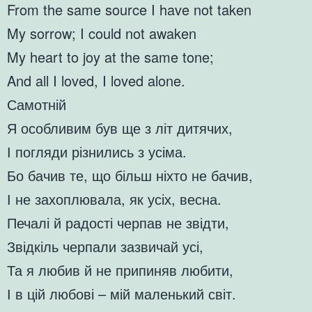
From the same source I have not taken
My sorrow; I could not awaken
My heart to joy at the same tone;
And all I loved, I loved alone.
Самотній
Я особливим був ще з літ дитячих,
І погляди різнились з усіма.
Бо бачив те, що більш ніхто не бачив,
І не захоплювала, як усіх, весна.
Печалі й радості черпав не звідти,
Звідкіль черпали зазвичай усі,
Та я любив й не припиняв любити,
І в цій любові – мій маленький світ.