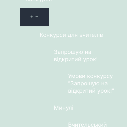
Конкурси для вчителів
Запрошую на
відкритий урок!
Умови конкурсу
“Запрошую на
відкритий урок!”
Минулі
Вчительський