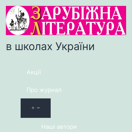
в школах України
Акції
Про журнал
Наші автори