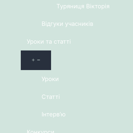
Туряниця Вікторія
Відгуки учасників
Уроки та статті
Уроки
Статті
Інтерв’ю
Конкурси