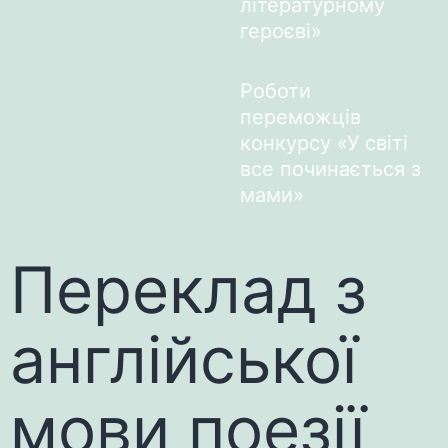
літературному
героєві»
Роботи
переможців
конкурсу «У світі
все починається з
мами»
Переклад з
англійської
мови поезії