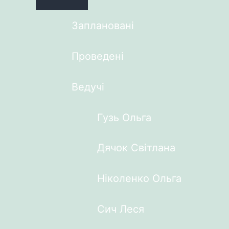
Заплановані
Проведені
Ведучі
Гузь Ольга
Дячок Світлана
Ніколенко Ольга
Сич Леся