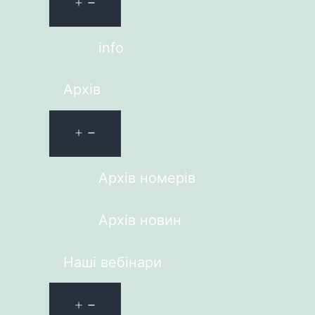
info
Архів
Архів номерів
Архів новин
Наші вебінари