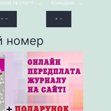
роки та статті
Конкурси
й номер