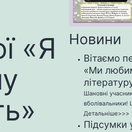
Новини
ї «Я
Вітаємо п
чу
«Ми люби
літературу
Шановні учасники
ть»
вболівальники! Щ
Детальніше>>>
Підсумки 