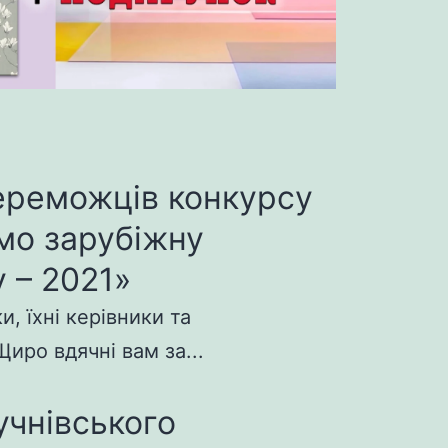
ереможців конкурсу
мо зарубіжну
 – 2021»
, їхні керівники та
иро вдячні вам за...
учнівського