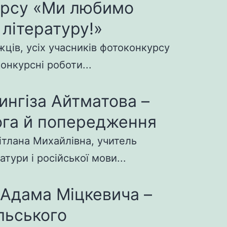
урсу «Ми любимо
 літературу!»
ців, усіх учасників фотоконкурсу
конкурсні роботи...
ингіза Айтматова –
га й попередження
ітлана Михайлівна, учитель
атури і російської мови...
 Адама Міцкевича –
льського