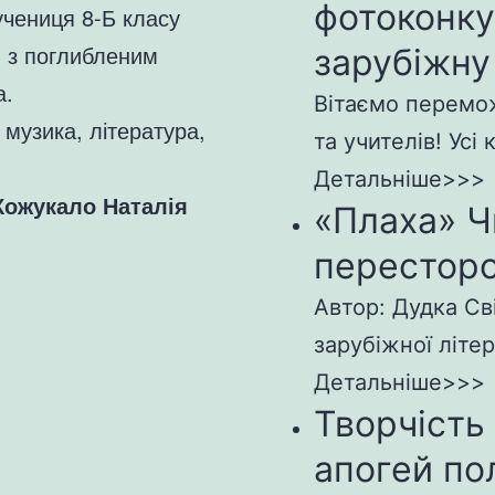
фотоконк
чениця 8-Б класу
3 з поглибленим
зарубіжну
а.
Вітаємо перемож
 музика, література,
та учителів! Усі 
Детальніше>>>
Кожукало Наталія
«Плаха» Ч
пересторо
Автор: Дудка Св
зарубіжної літер
Детальніше>>>
Творчість
апогей по