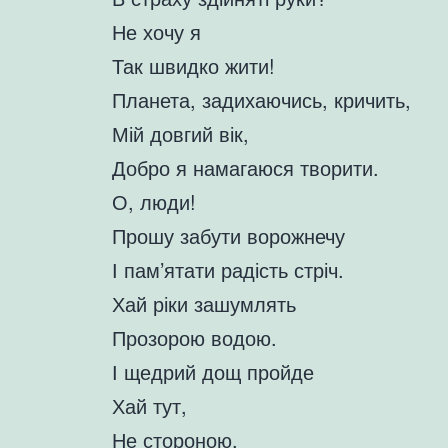
Не хочу я
Так швидко жити!
Планета, задихаючись, кричить,
Мій довгий вік,
Добро я намагаюся творити.
О, люди!
Прошу забути ворожнечу
І пам’ятати радість стріч.
Хай ріки зашумлять
Прозорою водою.
І щедрий дощ пройде
Хай тут,
Не стороною.