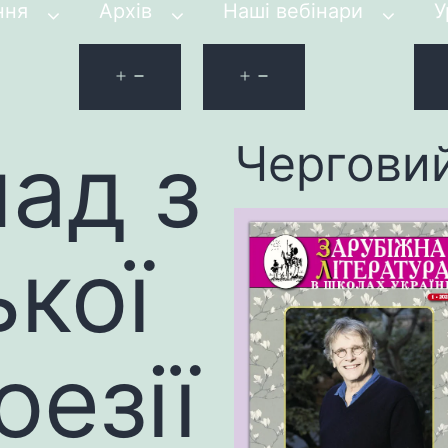
ння
Архів
Наші вебінари
У
ад з
Чергови
ької
оезії