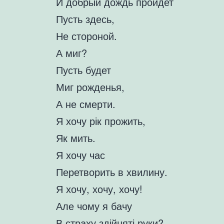
И добрый дождь пройдет
Пусть здесь,
Не стороной.
А миг?
Пусть будет
Миг рожденья,
А не смерти.
Я хочу рік прожить,
Як мить.
Я хочу час
Перетворить в хвилину.
Я хочу, хочу, хочу!
Але чому я бачу
В страху здійняті руки?