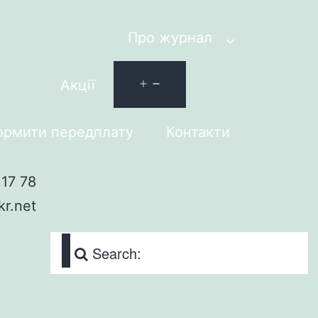
Про журнал
Акції
рмити передплату
Контакти
17 78
kr.net
Search: