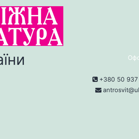
аїни
Офо
+380 50 937 
antrosvit@u