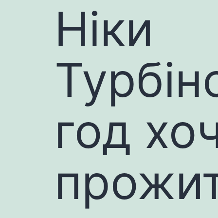
Ніки
Турбіно
год хо
прожи