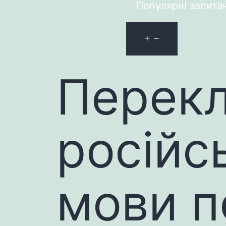
Популярні запита
Перекл
російс
мови п