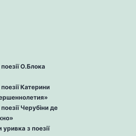
 поезії О.Блока
 поезії Катерини
вершеннолетия»
поезії Черубіни де
ікно»
 уривка з поезії