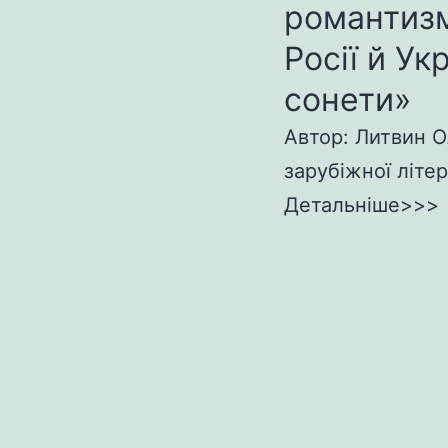
романтизм
Росії й Ук
сонети»
Автор: Литвин О
зарубіжної літер
Детальніше>>>