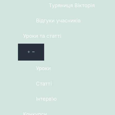
Туряниця Вікторія
Відгуки учасників
Уроки та статті
Уроки
Статті
Інтерв’ю
Конкурси