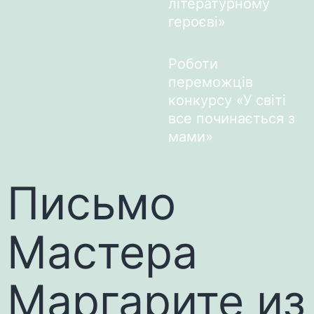
літературному
героєві»
Роботи
переможців
конкурсу «У світі
все починається з
мами»
Письмо
Мастера
Маргарите из