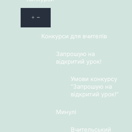
Конкурси для вчителів
Запрошую на
відкритий урок!
Умови конкурсу
“Запрошую на
відкритий урок!”
Минулі
Вчительський