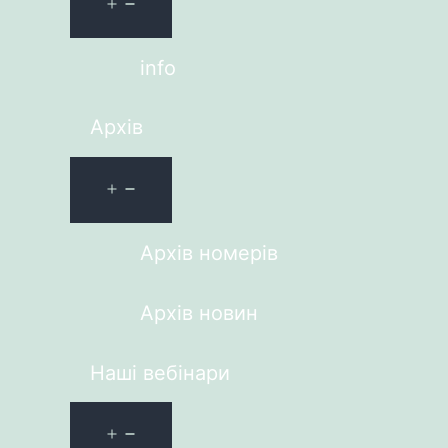
info
Архів
Архів номерів
Архів новин
Наші вебінари