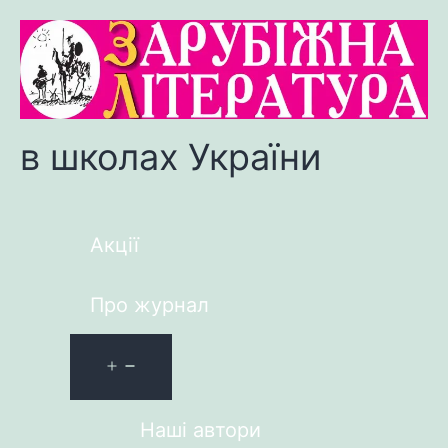
в школах України
Акції
Про журнал
Наші автори