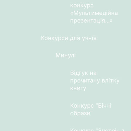
конкурс
«Мультимедійна
презентація…»
Конкурси для учнів
Минулі
Відгук на
прочитану влітку
книгу
Конкурс “Вічні
образи”
Конкурс “Зустріч з