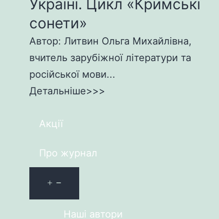
Україні. Цикл «Кримські
сонети»
Автор: Литвин Ольга Михайлівна,
вчитель зарубіжної літератури та
російської мови...
Детальніше>>>
Акції
Про журнал
Наші автори