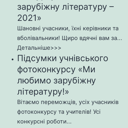
зарубіжну літературу –
2021»
Шановні учасники, їхні керівники та
вболівальники! Щиро вдячні вам за...
Детальніше>>>
Підсумки учнівського
фотоконкурсу «Ми
любимо зарубіжну
літературу!»
Вітаємо переможців, усіх учасників
фотоконкурсу та учителів! Усі
конкурсні роботи...