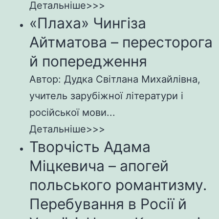
Детальніше>>>
«Плаха» Чингіза
Айтматова – пересторога
й попередження
Автор: Дудка Світлана Михайлівна,
учитель зарубіжної літератури і
російської мови...
Детальніше>>>
Творчість Адама
Міцкевича – апогей
польського романтизму.
Перебування в Росії й