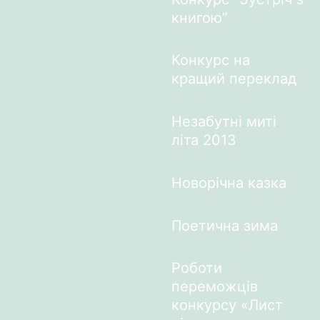
книгою”
Конкурс на
кращий переклад
Незабутні миті
літа 2013
Новорічна казка
Поетична зима
Роботи
переможців
конкурсу «Лист