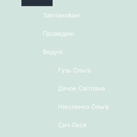
Заплановані
Проведені
Ведучі
Гузь Ольга
Дячок Світлана
Ніколенко Ольга
Сич Леся