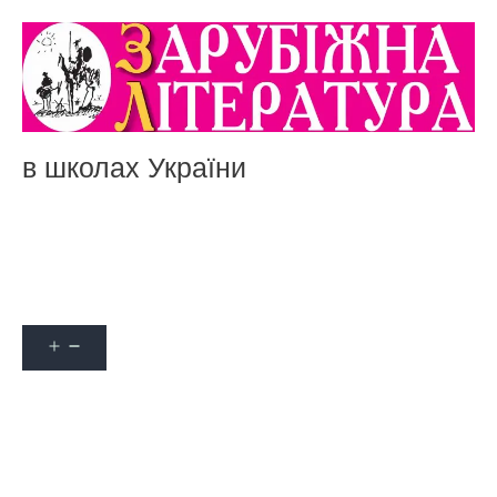
в школах України
Акції
Про журнал
Наші автори
Оформити передплату
Контакти