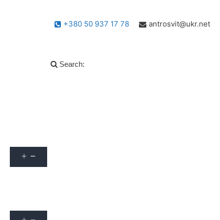
+380 50 937 17 78
antrosvit@ukr.net
Search:
Популярні запитання
info
Архів