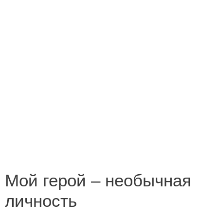
Конкурс на кращий переклад
Незабутні миті літа 2013
Новорічна казка
Поетична зима
Роботи переможців конкурсу «Лист літературному
героєві»
Роботи переможців конкурсу «У світі все
починається з мами»
Мой герой – необычная
личность