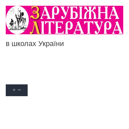
в школах України
Акції
Про журнал
Наші автори
Оформити передплату
Контакти