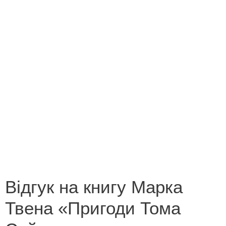
Конкурс на кращий переклад
Незабутні миті літа 2013
Новорічна казка
Поетична зима
Роботи переможців конкурсу «Лист літературному
героєві»
Роботи переможців конкурсу «У світі все
починається з мами»
Відгук на книгу Марка
Твена «Пригоди Тома