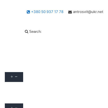
+380 50 937 17 78
antrosvit@ukr.net
Search:
Популярні запитання
info
Архів