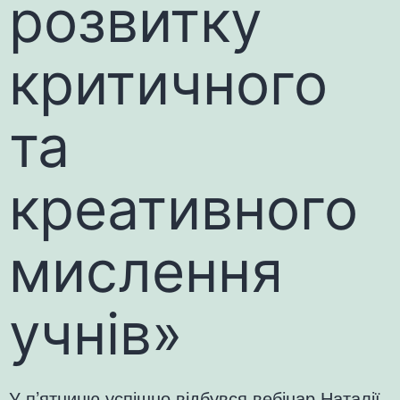
розвитку
критичного
та
креативного
мислення
учнів»
У п’ятницю успішно відбувся вебінар Наталії