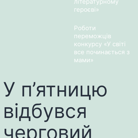
літературному
героєві»
Роботи
переможців
конкурсу «У світі
все починається з
мами»
У п’ятницю
відбувся
черговий