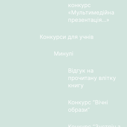
конкурс
«Мультимедійна
презентація…»
Конкурси для учнів
Минулі
Відгук на
прочитану влітку
книгу
Конкурс “Вічні
образи”
Конкурс “Зустріч з