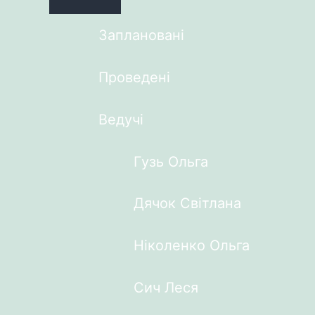
Заплановані
Проведені
Ведучі
Гузь Ольга
Дячок Світлана
Ніколенко Ольга
Сич Леся