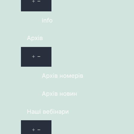
info
Архів
Архів номерів
Архів новин
Наші вебінари