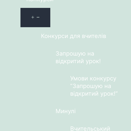
Конкурси для вчителів
Запрошую на
відкритий урок!
Умови конкурсу
“Запрошую на
відкритий урок!”
Минулі
Вчительський