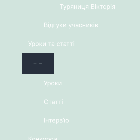
Туряниця Вікторія
Відгуки учасників
Уроки та статті
Уроки
Статті
Інтерв’ю
Конкурси