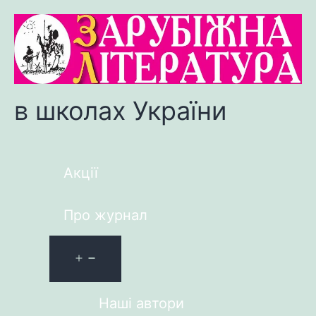
в школах України
Акції
Про журнал
Наші автори