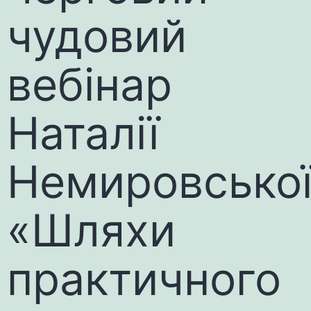
чудовий
вебінар
Наталії
Немировсько
«Шляхи
практичного