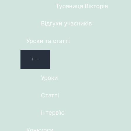
Туряниця Вікторія
Відгуки учасників
Уроки та статті
Уроки
Статті
Інтерв’ю
Конкурси