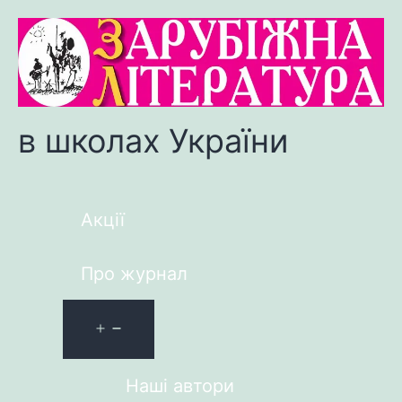
в школах України
Акції
Про журнал
Наші автори