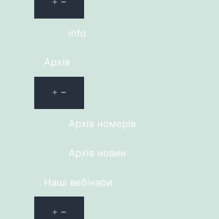
info
Архів
Архів номерів
Архів новин
Наші вебінари