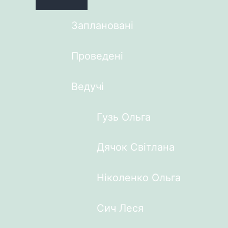
Заплановані
Проведені
Ведучі
Гузь Ольга
Дячок Світлана
Ніколенко Ольга
Сич Леся