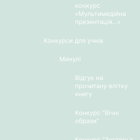
конкурс
«Мультимедійна
презентація…»
Конкурси для учнів
Минулі
Відгук на
прочитану влітку
книгу
Конкурс “Вічні
образи”
Конкурс “Зустріч з