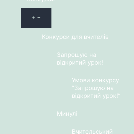
Конкурси для вчителів
Запрошую на
відкритий урок!
Умови конкурсу
“Запрошую на
відкритий урок!”
Минулі
Вчительський