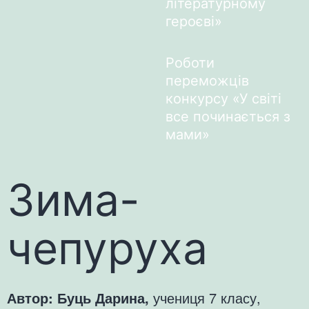
літературному
героєві»
Роботи
переможців
конкурсу «У світі
все починається з
мами»
Зима-
чепуруха
Автор: Буць Дарина,
учениця 7 класу,