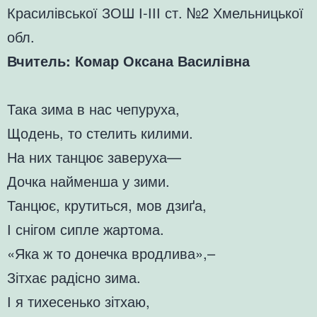
Красилівської ЗОШ І-ІІІ ст. №2 Хмельницької
обл.
Вчитель: Комар Оксана Василівна
Така зима в нас чепуруха,
Щодень, то стелить килими.
На них танцює заверуха—
Дочка найменша у зими.
Танцює, крутиться, мов дзиґа,
І снігом сипле жартома.
«Яка ж то донечка вродлива»,–
Зітхає радісно зима.
І я тихесенько зітхаю,