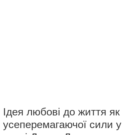
Конкурс на кращий переклад
Незабутні миті літа 2013
Новорічна казка
Поетична зима
Роботи переможців конкурсу «Лист літературному
героєві»
Роботи переможців конкурсу «У світі все
починається з мами»
Ідея любові до життя як
усеперемагаючої сили у