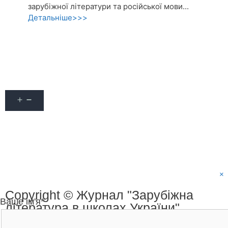
зарубіжної літератури та російської мови...
Детальніше>>>
Акції
Про журнал
Наші автори
Оформити передплату
Контакти
×
Copyright © Журнал "Зарубіжна
Ваше ім'я*
література в школах України"