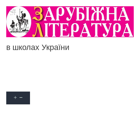
в школах України
Акції
Про журнал
Наші автори
Оформити передплату
Контакти