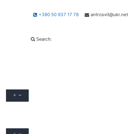
+380 50 937 17 78
antrosvit@ukr.net
Search:
Популярні запитання
info
Архів