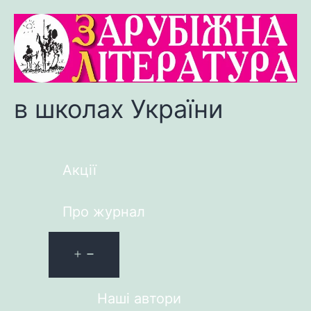
в школах України
Акції
Про журнал
Наші автори