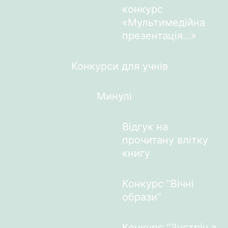
конкурс
«Мультимедійна
презентація…»
Конкурси для учнів
Минулі
Відгук на
прочитану влітку
книгу
Конкурс “Вічні
образи”
Конкурс “Зустріч з