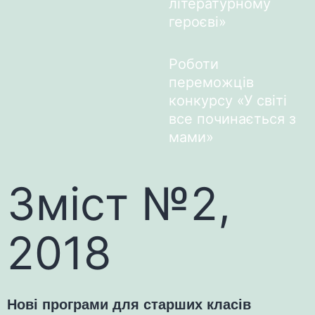
літературному
героєві»
Роботи
переможців
конкурсу «У світі
все починається з
мами»
Зміст №2,
2018
Нові програми для старших класів