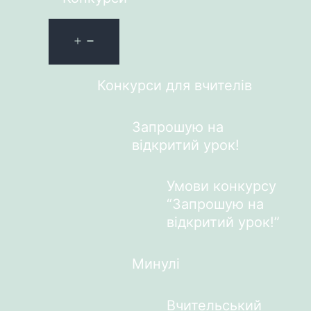
Конкурси для вчителів
Запрошую на
відкритий урок!
Умови конкурсу
“Запрошую на
відкритий урок!”
Минулі
Вчительський