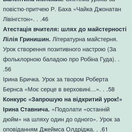
повістю-притчею Р. Баха «Чайка Джонатан
Лівінгстон». . .46
Атестація вчителя: шлях до майстерності
Лілія Гринишин.
Літературна майстерня.
Урок створення позитивного настрою (За
фольклорною баладою про Робіна Гуда). .
.56
Ірина Бричка. Урок за твором Роберта
Бернса «Моє серце в верховині…». . .58
Конкурс «Запрошую на відкритий урок!»
Ірина Ставнича.
«Подолати «останній
дюйм» на шляху один до одного». Урок за
оповіданням Джеймса Олдріджа. . .61