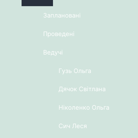
Заплановані
Проведені
Ведучі
Гузь Ольга
Дячок Світлана
Ніколенко Ольга
Сич Леся