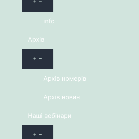
info
Архів
Архів номерів
Архів новин
Наші вебінари