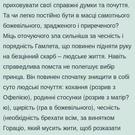
приховувати свої справжні думки та почуття.
Та чи легко постійно бути в масці самотнього
божевільного, зрадженого і приреченого?
Міць оточуючого зла сильніша за чесність і
порядність Гамлета, що повинен підняти руку
на безцінний скарб – людське життя. Навіть
справедлива помста не полегшує вибір
принца. Він повинен спочатку знищити в собі
суто людські почуття: кохання (розрив з
Офелією), родинні стосунки (розрив з матір?
ю), щирість (гра в божевільного), чесність
(необхідність брехати всім, за винятком
Гораціо, який мусить жити, щоб розказати