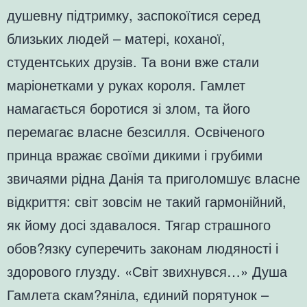
душевну підтримку, заспокоїтися серед
близьких людей – матері, коханої,
студентських друзів. Та вони вже стали
маріонетками у руках короля. Гамлет
намагається боротися зі злом, та його
перемагає власне безсилля. Освіченого
принца вражає своїми дикими і грубими
звичаями рідна Данія та приголомшує власне
відкриття: світ зовсім не такий гармонійний,
як йому досі здавалося. Тягар страшного
обов?язку суперечить законам людяності і
здорового глузду. «Світ звихнувся…» Душа
Гамлета скам?яніла, єдиний порятунок –