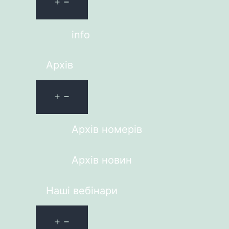
info
Архів
Архів номерів
Архів новин
Наші вебінари