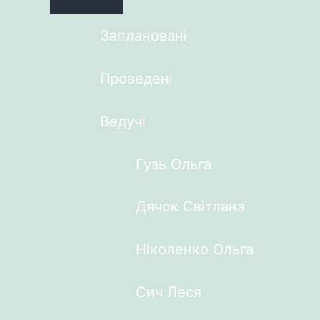
Заплановані
Проведені
Ведучі
Гузь Ольга
Дячок Світлана
Ніколенко Ольга
Сич Леся