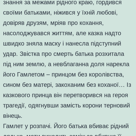
знання за межами рідного краю, гордився
своїми батьками, ніжився у їхній любові,
довіряв друзям, мріяв про кохання,
насолоджувався життям, але казка надто
швидко зняла маску і нанесла підступний
удар. Звістка про смерть батька розхитала
під ним землю, а невблаганна доля нарекла
його Гамлетом – принцом без королівства,
сином без матері, закоханим без коханої… Із
казкового принца він перетворився на героя
трагедії, одягнувши замість корони терновий
вінець.
Гамлет у розпачі. Його батька вбиває рідний
дядько, мати виходить заміж за вбивцю її