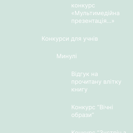
конкурс
«Мультимедійна
презентація…»
Конкурси для учнів
Минулі
Відгук на
прочитану влітку
книгу
Конкурс “Вічні
образи”
Конкурс “Зустріч з