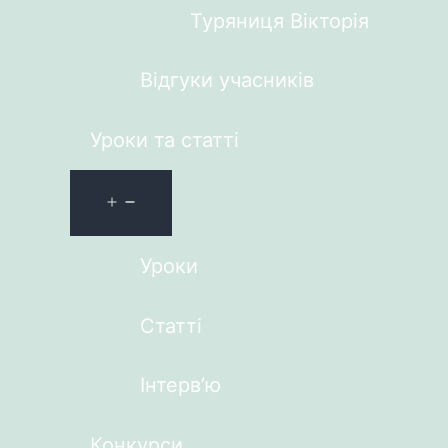
Туряниця Вікторія
Відгуки учасників
Уроки та статті
Уроки
Статті
Інтерв’ю
Конкурси