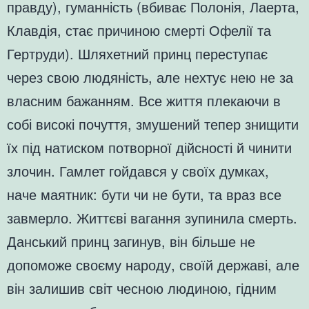
правду), гуманність (вбиває Полонія, Лаерта,
Клавдія, стає причиною смерті Офелії та
Гертруди). Шляхетний принц переступає
через свою людяність, але нехтує нею не за
власним бажанням. Все життя плекаючи в
собі високі почуття, змушений тепер знищити
їх під натиском потворної дійсності й чинити
злочин. Гамлет гойдався у своїх думках,
наче маятник: бути чи не бути, та враз все
завмерло. Життєві вагання зупинила смерть.
Данський принц загинув, він більше не
допоможе своєму народу, своїй державі, але
він залишив світ чесною людиною, гідним