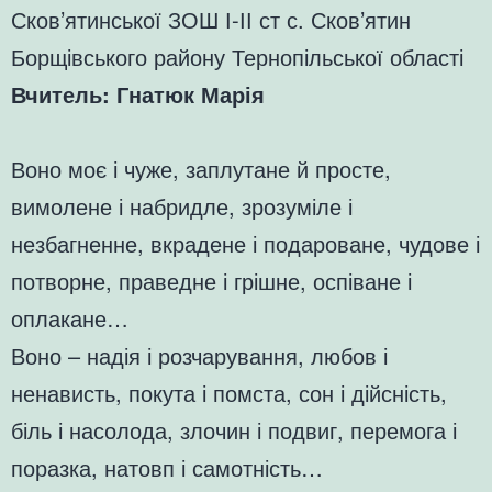
Сков’ятинської ЗОШ І-ІІ ст с. Сков’ятин
Борщівського району Тернопільської області
Вчитель: Гнатюк Марія
Воно моє і чуже, заплутане й просте,
вимолене і набридле, зрозуміле і
незбагненне, вкрадене і подароване, чудове і
потворне, праведне і грішне, оспіване і
оплакане…
Воно – надія і розчарування, любов і
ненависть, покута і помста, сон і дійсність,
біль і насолода, злочин і подвиг, перемога і
поразка, натовп і самотність…