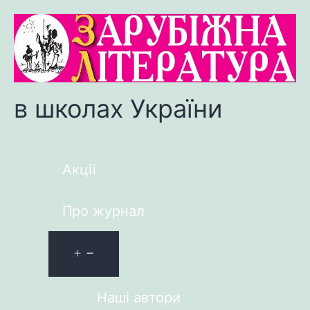
в школах України
Акції
Про журнал
Наші автори