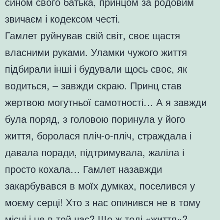
сином свого батька, принцом за родовим
звичаєм і кодексом честі.
Гамлет руйнував свій світ, своє щастя
власними руками. Уламки чужого життя
підбирали інші і будували щось своє, як
водиться, – завжди скраю. Принц став
жертвою могутньої самотності… А я завжди
була поряд, з головою поринула у його
життя, боролася пліч-о-пліч, страждала і
давала поради, підтримувала, жаліла і
просто кохала… Гамлет назавжди
закарбувався в моїх думках, поселився у
моєму серці! Хто з нас опинився не в тому
місці і не в той час? Що ж тоді «життя»?. .