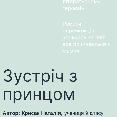
літературному
героєві»
Роботи
переможців
конкурсу «У світі
все починається з
мами»
Зустріч з
принцом
Автор: Крисак Наталія,
учениця 9 класу