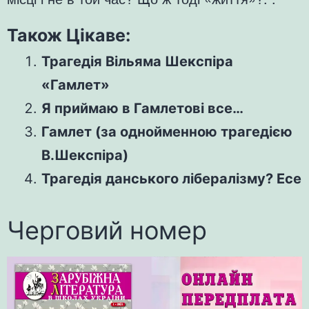
Також Цікаве:
Трагедія Вільяма Шекспіра
«Гамлет»
Я приймаю в Гамлетові все…
Гамлет (за однойменною трагедією
В.Шекспіра)
Трагедія данського лібералізму? Есе
Черговий номер