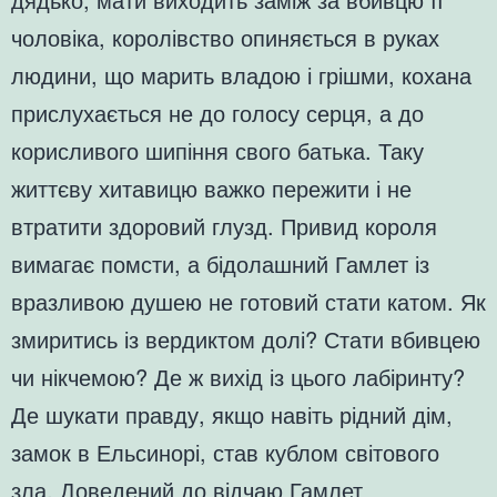
чоловіка, королівство опиняється в руках
людини, що марить владою і грішми, кохана
прислухається не до голосу серця, а до
корисливого шипіння свого батька. Таку
життєву хитавицю важко пережити і не
втратити здоровий глузд. Привид короля
вимагає помсти, а бідолашний Гамлет із
вразливою душею не готовий стати катом. Як
змиритись із вердиктом долі? Стати вбивцею
чи нікчемою? Де ж вихід із цього лабіринту?
Де шукати правду, якщо навіть рідний дім,
замок в Ельсинорі, став кублом світового
зла. Доведений до відчаю Гамлет