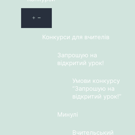
Конкурси для вчителів
Запрошую на
відкритий урок!
Умови конкурсу
“Запрошую на
відкритий урок!”
Минулі
Вчительський