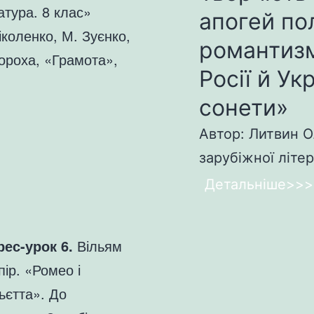
атура. 8 клас»
апогей по
іколенко, М. Зуєнко,
романтизм
ороха, «Грамота»,
Росії й Ук
сонети»
Автор: Литвин О
зарубіжної літер
Детальніше>>>
рес-урок 6.
Вільям
ір. «Ромео і
ьєтта». До