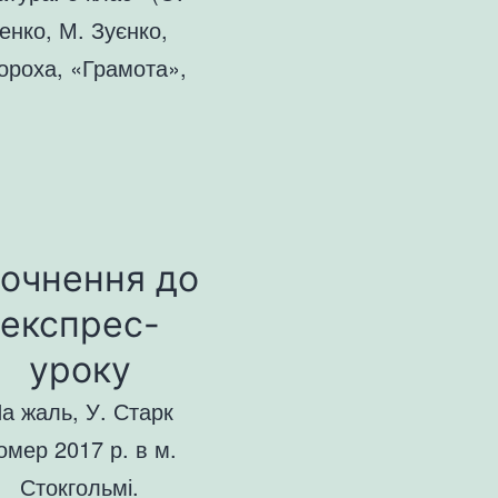
енко, М. Зуєнко,
ороха, «Грамота»,
очнення до
експрес-
уроку
а жаль, У. Старк
омер 2017 р. в м.
Стокгольмі.