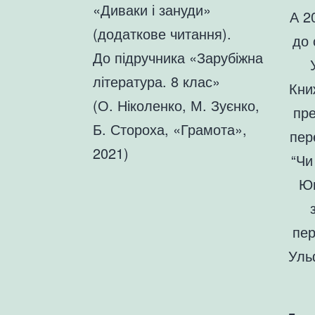
«Диваки і зануди»
А 2
(додаткове читання).
до 
До підручника «Зарубіжна
література. 8 клас»
Кни
(О. Ніколенко, М. Зуєнко,
пре
Б. Стороха, «Грамота»,
пер
2021)
“Чи
Юг
пер
Уль