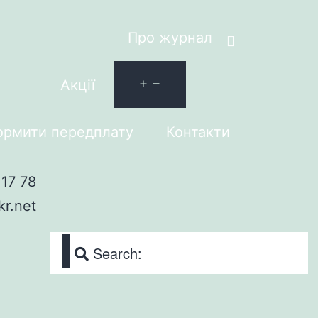
Про журнал
Акції
рмити передплату
Контакти
17 78
kr.net
Search: