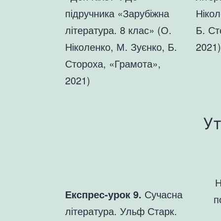
підручника «Зарубіжна
Нікол
література. 8 клас» (О.
Б. Ст
Ніколенко, М. Зуєнко, Б.
2021)
Стороха, «Грамота»,
2021)
Ут
Н
Експрес-урок 9.
Сучасна
п
література. Ульф Старк.