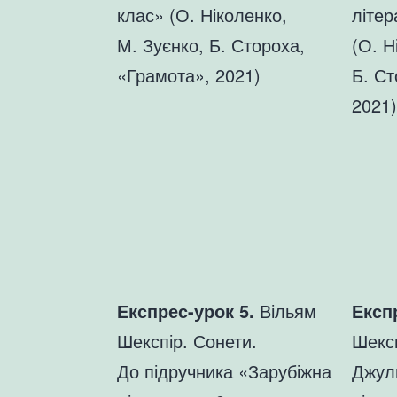
клас» (О. Ніколенко,
літер
М. Зуєнко, Б. Стороха,
(О. Н
«Грамота», 2021)
Б. Ст
2021)
Експрес-урок 5.
Вільям
Експ
Шекспір. Сонети.
Шексп
До підручника «Зарубіжна
Джул