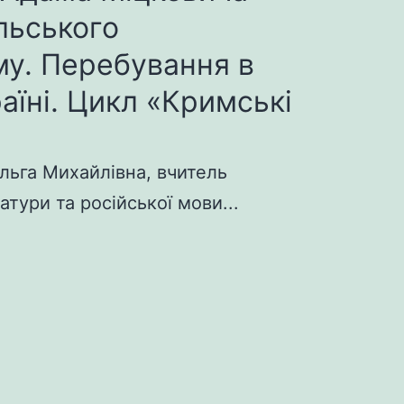
льського
у. Перебування в
раїні. Цикл «Кримські
льга Михайлівна, вчитель
атури та російської мови...