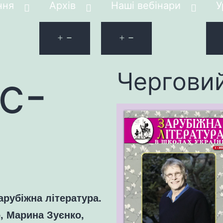
ння
Архів
Наші вебінари
У
с-
Чергови
арубіжна література.
о, Марина Зуєнко,