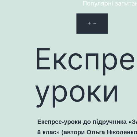
Популярні запита
Експре
уроки
Експрес-уроки до підручника «З
8 клас» (автори Ольга Ніколенк