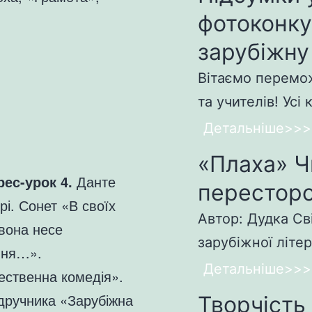
фотоконк
зарубіжну
Вітаємо перемож
та учителів! Усі 
Детальніше>>>
«Плаха» Ч
рес-урок 4.
Данте
пересторо
єрі. Сонет «В своїх
Автор: Дудка Св
вона несе
зарубіжної літер
ння…».
Детальніше>>>
ественна комедія».
дручника «Зарубіжна
Творчість