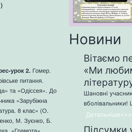
)
Новини
Вітаємо п
«Ми люби
рес-урок 2.
Гомер.
івське питання.
літературу
да» та «Одіссея». До
Шановні учасники
чника «Зарубіжна
вболівальники! Щ
атура. 8 клас» (О.
Детальніше>>>
енко, М. Зуєнко, Б.
Підсумки 
оха, «Грамота»,