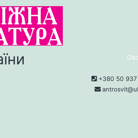
аїни
Офо
+380 50 937 
antrosvit@u