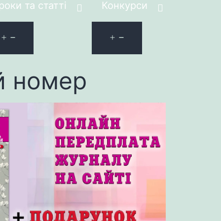
роки та статті
Конкурси
й номер