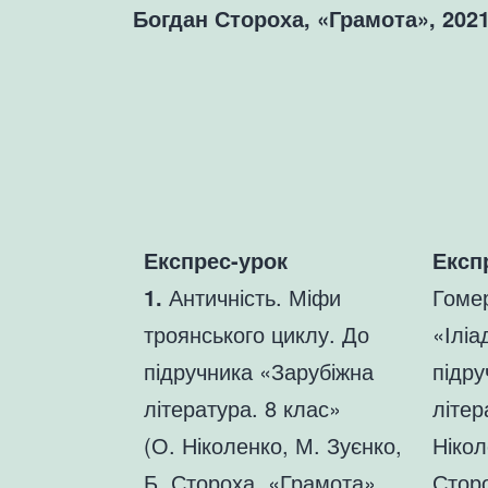
Богдан Стороха, «Грамота», 2021
Експрес-урок
Експ
1.
Античність. Міфи
Гомер
троянського циклу. До
«Іліа
підручника «Зарубіжна
підру
література. 8 клас»
літер
(О. Ніколенко, М. Зуєнко,
Нікол
Б. Стороха, «Грамота»,
Стор