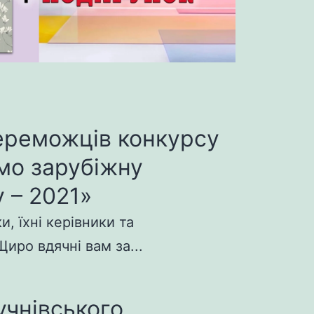
ереможців конкурсу
мо зарубіжну
 – 2021»
, їхні керівники та
иро вдячні вам за...
учнівського