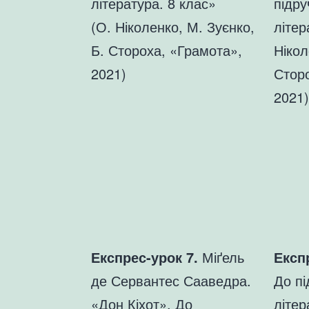
література. 8 клас»
підру
(О. Ніколенко, М. Зуєнко,
літер
Б. Стороха, «Грамота»,
Нікол
2021)
Стор
2021)
Експрес-урок 7.
Міґель
Експ
де Сервантес Сааведра.
До пі
«Дон Кіхот». До
літер