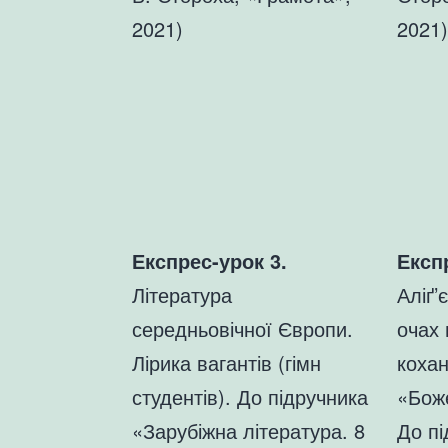
2021)
2021)
Експрес-урок 3.
Експ
Література
Аліґ’
середньовічної Європи.
очах 
Лірика вагантів (гімн
коха
студентів). До підручника
«Бож
«Зарубіжна література. 8
До пі