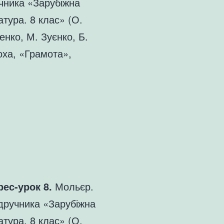
чника «Зарубіжна
атура. 8 клас» (О.
енко, М. Зуєнко, Б.
оха, «Грамота»,
рес-урок 8.
Мольєр.
дручника «Зарубіжна
атура. 8 клас» (О.