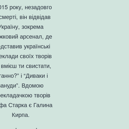
015 року, незадовго
смерті, він відвідав
Україну, зокрема
жковий арсенал, де
дставив українські
еклади своїх творів
 вмієш ти свистати,
анно?” і “Диваки і
зануди”. Вдомою
екладачкою творів
фа Старка є Галина
Кирпа.