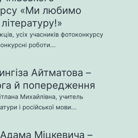
урсу «Ми любимо
 літературу!»
ців, усіх учасників фотоконкурсу
конкурсні роботи...
ингіза Айтматова –
га й попередження
ітлана Михайлівна, учитель
атури і російської мови...
 Адама Міцкевича –