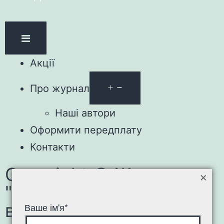
Акції
Про журнал
Наші автори
Оформити передплату
Контакти
Copyright © Журнал
×
"Зарубіжна література
в школах України"
Ваше ім'я*