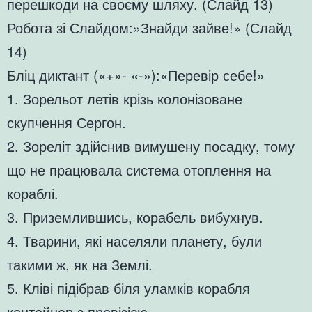
перешкоди на своєму шляху. (Слайд 13)
Робота зі Слайдом:»Знайди зайве!» (Слайд
14)
Бліц диктант («+»- «-»):«Перевір себе!»
1. Зорельот летів крізь колонізоване
скупчення Сергон.
2. Зореліт здійснив вимушену посадку, тому
що не працювала система отоплення на
кораблі.
3. Приземлившись, корабель вибухнув.
4. Тварини, які населяли планету, були
такими ж, як на Землі.
5. Кліві підібрав біля уламків корабля
контейнер з провізією.