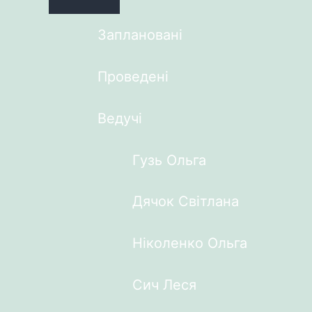
Заплановані
Проведені
Ведучі
Гузь Ольга
Дячок Світлана
Ніколенко Ольга
Сич Леся