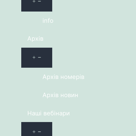
info
Архів
Архів номерів
Архів новин
Наші вебінари