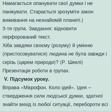
Намагається опанувати свої думки і не
панікувати. Старається зрозуміти закон
виживання на незнайомій планеті.)
3-тя група. Завдання: відновити
перфорований текст.
Хіба завдяки своєму (розуму) й умінню
(пристосовуватися) людина не була завжди і
скрізь (царем природи)? (Р. Шеклі)
Презентація роботи в групах.
V. Підсумок уроку.
Вправа «Мікрофон. Коло ідей». Ідея –
ствердження сили людської думки, здатної
знайти вихід із любої ситуації, перебороти всі