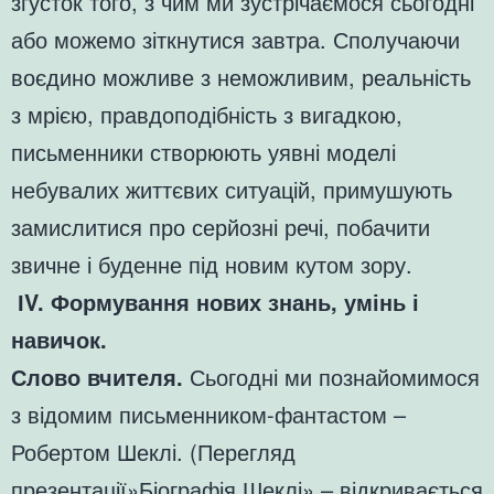
згусток того, з чим ми зустрічаємося сьогодні
або можемо зіткнутися завтра. Сполучаючи
воєдино можливе з неможливим, реальність
з мрією, правдоподібність з вигадкою,
письменники створюють уявні моделі
небувалих життєвих ситуацій, примушують
замислитися про серйозні речі, побачити
звичне і буденне під новим кутом зору.
ІV. Формування нових знань, умінь і
навичок.
Слово вчителя.
Сьогодні ми познайомимося
з відомим письменником-фантастом –
Робертом Шеклі. (Перегляд
презентації»Біографія Шеклі» – відкривається