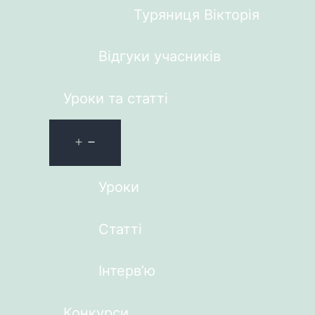
Туряниця Вікторія
Відгуки учасників
Уроки та статті
Уроки
Статті
Інтерв’ю
Конкурси