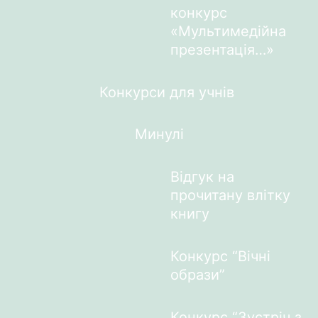
конкурс
«Мультимедійна
презентація…»
Конкурси для учнів
Минулі
Відгук на
прочитану влітку
книгу
Конкурс “Вічні
образи”
Конкурс “Зустріч з