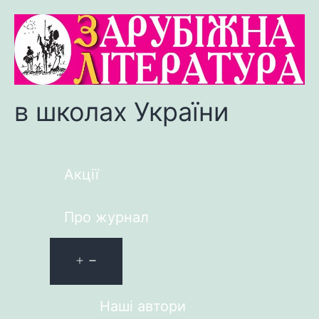
в школах України
Акції
Про журнал
Наші автори