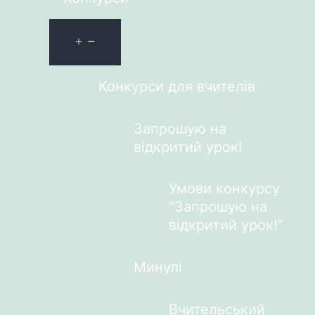
Конкурси для вчителів
Запрошую на
відкритий урок!
Умови конкурсу
“Запрошую на
відкритий урок!”
Минулі
Вчительський