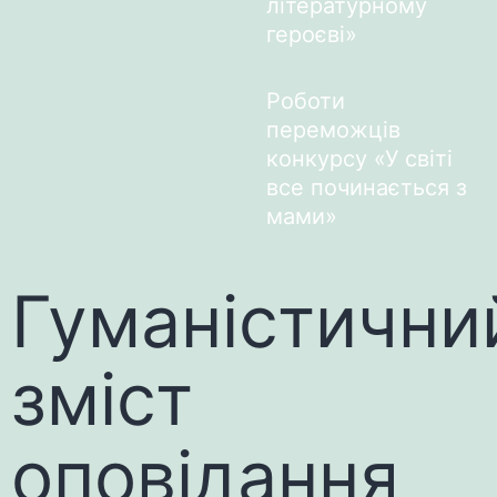
літературному
героєві»
Роботи
переможців
конкурсу «У світі
все починається з
мами»
Гуманістични
зміст
оповідання