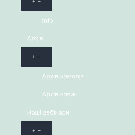
info
Архів
Архів номерів
Архів новин
Наші вебінари