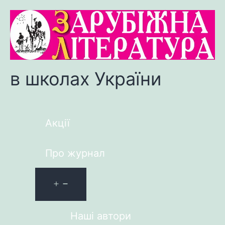
в школах України
Акції
Про журнал
Наші автори