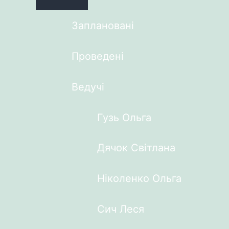
Заплановані
Проведені
Ведучі
Гузь Ольга
Дячок Світлана
Ніколенко Ольга
Сич Леся