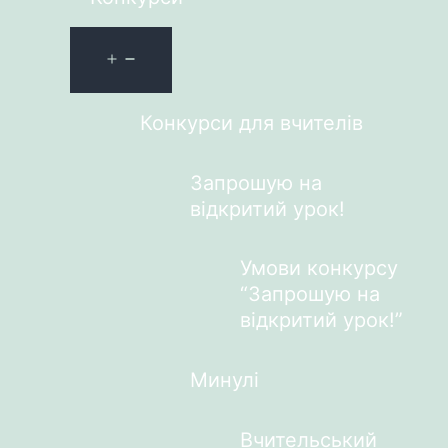
Конкурси для вчителів
Запрошую на
відкритий урок!
Умови конкурсу
“Запрошую на
відкритий урок!”
Минулі
Вчительський