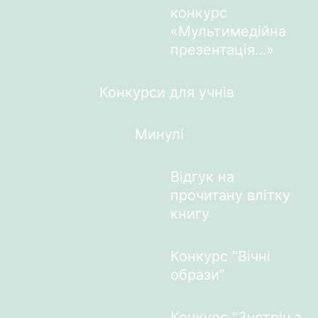
конкурс
«Мультимедійна
презентація…»
Конкурси для учнів
Минулі
Відгук на
прочитану влітку
книгу
Конкурс “Вічні
образи”
Конкурс “Зустріч з