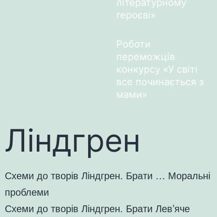
літературному
героєві»
Роботи
переможців
конкурсу «У світі
все починається з
мами»
Ліндгрен
Схеми до творів Ліндгрен. Брати … Моральні
проблеми
Схеми до творів Ліндгрен. Брати Лев’яче