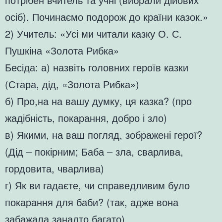
осіб). Починаємо подорож до країни казок.»
2) Учитель: «Усі ми читали казку О. С.
Пушкіна «Золота Рибка»
Бесіда: а) назвіть головних героїв казки
(Стара, дід, «Золота Рибка»)
б) Про,на на вашу думку, ця казка? (про
жадібність, покарання, добро і зло)
в) Якими, на ваш погляд, зображені герої?
(Дід – покірним; Баба – зла, сварлива,
гордовита, чварлива)
г) Як ви гадаєте, чи справедливим було
покарання для баби? (так, адже вона
забажала занадто багато)