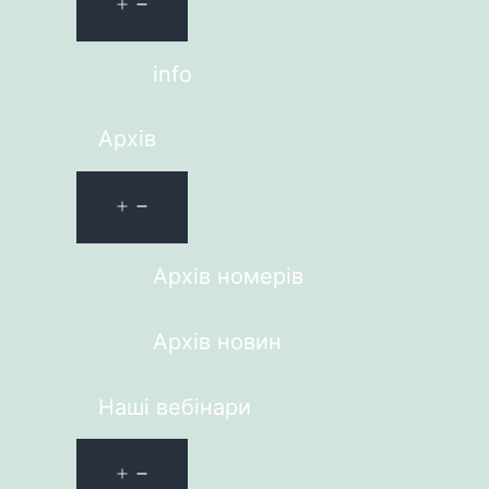
info
Архів
Архів номерів
Архів новин
Наші вебінари