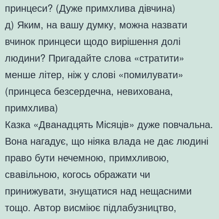
принцеси? (Дуже примхлива дівчина)
д) Яким, на вашу думку, можна назвати
вчинок принцеси щодо вирішення долі
людини? Пригадайте слова «стратити»
менше літер, ніж у слові «помилувати»
(принцеса безсердечна, невихована,
примхлива)
Казка «Дванадцять Місяців» дуже повчальна.
Вона нагадує, що ніяка влада не дає людині
право бути нечемною, примхливою,
свавільною, когось ображати чи
принижувати, знущатися над нещасними
тощо. Автор висміює підлабузництво,