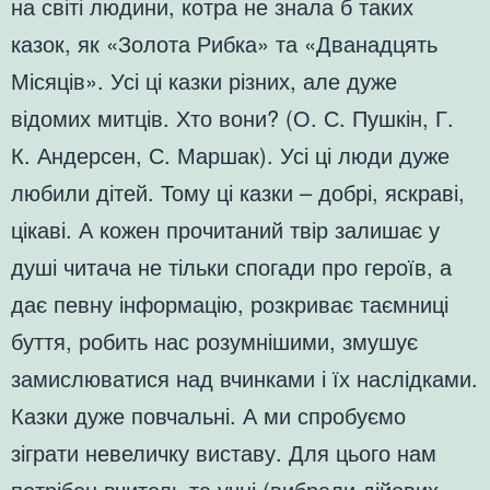
на світі людини, котра не знала б таких
казок, як «Золота Рибка» та «Дванадцять
Місяців». Усі ці казки різних, але дуже
відомих митців. Хто вони? (О. С. Пушкін, Г.
К. Андерсен, С. Маршак). Усі ці люди дуже
любили дітей. Тому ці казки – добрі, яскраві,
цікаві. А кожен прочитаний твір залишає у
душі читача не тільки спогади про героїв, а
дає певну інформацію, розкриває таємниці
буття, робить нас розумнішими, змушує
замислюватися над вчинками і їх наслідками.
Казки дуже повчальні. А ми спробуємо
зіграти невеличку виставу. Для цього нам
потрібен вчитель та учні (вибрали дійових