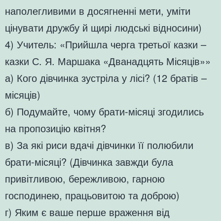
наполегливими в досягненні мети, уміти
цінувати дружбу й щирі людські відносини)
4) Учитель: «Прийшла черга третьої казки –
казки С. Я. Маршака «Дванадцять Місяців»»
а) Кого дівчинка зустріла у лісі? (12 братів –
місяців)
б) Подумайте, чому брати-місяці згодились
на пропозицію квітня?
в) За які риси вдачі дівчинки її полюбили
брати-місяці? (Дівчинка завжди була
привітливою, бережливою, гарною
господинею, працьовитою та доброю)
г) Яким є ваше перше враження від