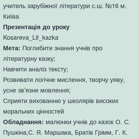
учитель зарубіжної літератури с.ш. №16 м.
Київа
Презентація до уроку
Kosareva_Lit_kazka
Мета:
Поглибити знання учнів про
літературну казку;
Навчити аналіз тексту;
Розвивати логічне мислення, творчу уяву,
усне зв’язне мовлення;
Сприяти вихованню у школярів високих
моральних цінностей
Обладнання:
малюнки учнів до казок О. С.
Пушкіна,С. Я. Маршака, Братів Грімм, Г. К.