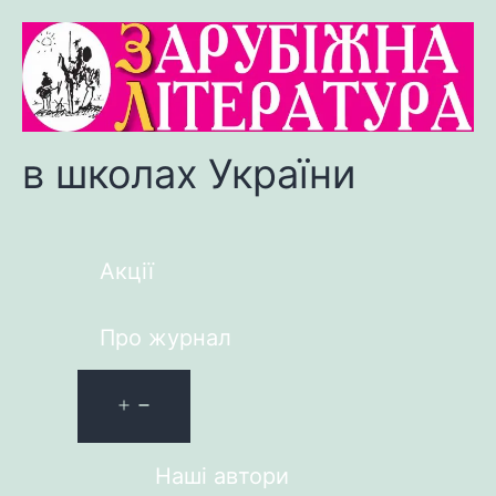
в школах України
Акції
Про журнал
Наші автори