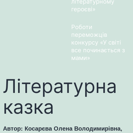
літературному
героєві»
Роботи
переможців
конкурсу «У світі
все починається з
мами»
Літературна
казка
Автор: Косарєва Олена Володимирівна,