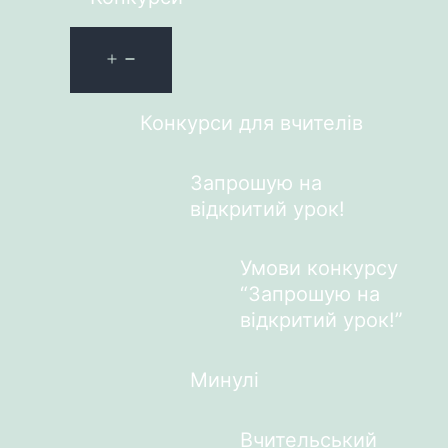
Конкурси для вчителів
Запрошую на
відкритий урок!
Умови конкурсу
“Запрошую на
відкритий урок!”
Минулі
Вчительський