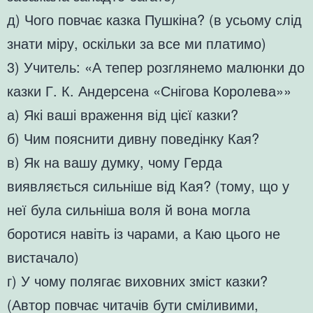
д) Чого повчає казка Пушкіна? (в усьому слід
знати міру, оскільки за все ми платимо)
3) Учитель: «А тепер розглянемо малюнки до
казки Г. К. Андерсена «Снігова Королева»»
а) Які ваші враження від цієї казки?
б) Чим пояснити дивну поведінку Кая?
в) Як на вашу думку, чому Герда
виявляється сильніше від Кая? (тому, що у
неї була сильніша воля й вона могла
боротися навіть із чарами, а Каю цього не
вистачало)
г) У чому полягає виховних зміст казки?
(Автор повчає читачів бути сміливими,