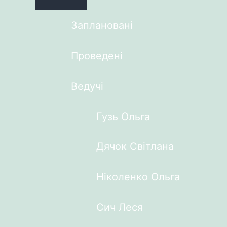
Заплановані
Проведені
Ведучі
Гузь Ольга
Дячок Світлана
Ніколенко Ольга
Сич Леся