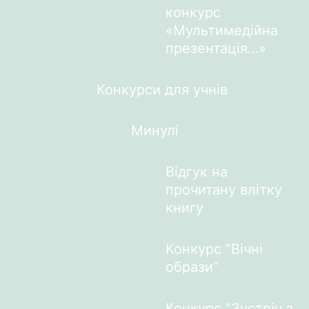
конкурс
«Мультимедійна
презентація…»
Конкурси для учнів
Минулі
Відгук на
прочитану влітку
книгу
Конкурс “Вічні
образи”
Конкурс “Зустріч з