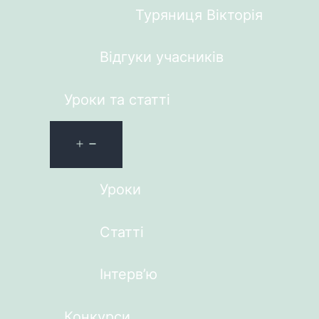
Туряниця Вікторія
Відгуки учасників
Уроки та статті
Уроки
Статті
Інтерв’ю
Конкурси