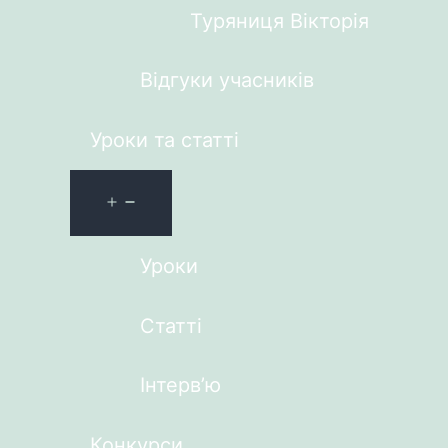
Туряниця Вікторія
Відгуки учасників
Уроки та статті
Уроки
Статті
Інтерв’ю
Конкурси