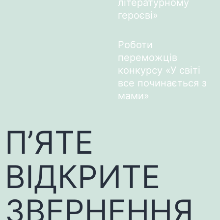
літературному
героєві»
Роботи
переможців
конкурсу «У світі
все починається з
мами»
П’ЯТЕ
ВІДКРИТЕ
ЗВЕРНЕННЯ