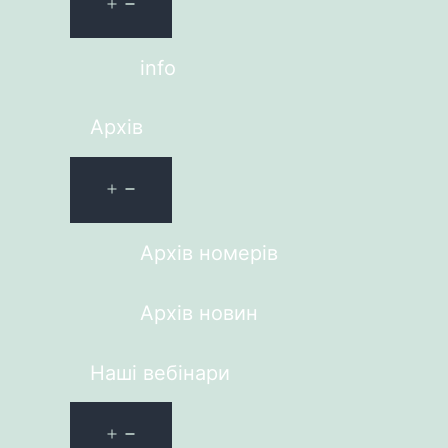
info
Архів
Архів номерів
Архів новин
Наші вебінари