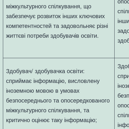
опо
міжкультурного спілкування, що
спіл
забезпечує розвиток інших ключових
інш
компетентностей та задовольняє різні
зад
життєві потреби здобувачів освіти.
здоб
Здоб
Здобувач/ здобувачка освіти:
спр
сприймає інформацію, висловлену
іно
іноземною мовою в умовах
без
безпосереднього та опосередкованого
опо
міжкультурного спілкування, та
спіл
критично оцінює таку інформацію;
інф