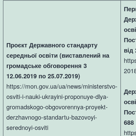
Пер
Дер
осв
Пос
Проєкт Державного стандарту
від 
середньої освіти (виставлений на
http
громадське обговорення 3
201
12.06.2019 по 25.07.2019)
https://mon.gov.ua/ua/news/ministerstvo-
Дер
osviti-i-nauki-ukrayini-proponuye-dlya-
осв
gromadskogo-obgovorennya-proyekt-
Пос
derzhavnogo-standartu-bazovoyi-
688
serednoyi-osviti
http