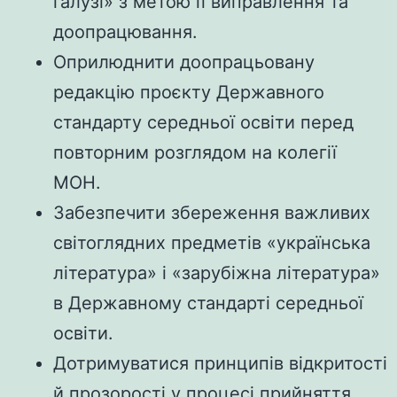
галузі» з метою її виправлення та
доопрацювання.
Оприлюднити доопрацьовану
редакцію проєкту Державного
стандарту середньої освіти перед
повторним розглядом на колегії
МОН.
Забезпечити збереження важливих
світоглядних предметів «українська
література» і «зарубіжна література»
в Державному стандарті середньої
освіти.
Дотримуватися принципів відкритості
й прозорості у процесі прийняття