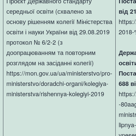
Проєкт Державного стандарту
Поста
середньої освіти (схвалено за
від 2
основу рішенням колегії Міністерства
https:
освіти і науки України від 29.08.2019
2018
протокол № 6/2-2 (з
доопрацюванням та повторним
Держа
розглядом на засіданні колегії)
освіт
https://mon.gov.ua/ua/ministerstvo/pro-
Пост
ministerstvo/doradchi-organi/kolegiya-
688
в
ministerstva/rishennya-kolegiyi-2019
https:
-80aa
minist
lipnya
vnese