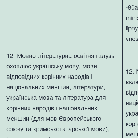
-80a
mini
lipn
vne
12. Мовно-літературна освітня галузь
охоплює українську мову, мови
12. 
відповідних корінних народів і
вкл
національних меншин, літератури,
відп
українська мова та література для
нац
корінних народів і національних
укра
меншин (для мов Європейського
корі
союзу та кримськотатарської мови),
мен