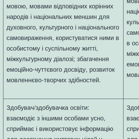
мова
мовою, мовами відповідних корінних
нац
народів і національних меншин для
куль
духовного, культурного і національного
сам
самовираження, користуватися ними в
в ос
особистому і суспільному житті,
міжк
міжкультурному діалозі; збагачення
емоц
емоційно-чуттєвого досвіду, розвиток
мов
мовленнєво-творчих здібностей.
Здобувач/здобувачка освіти:
Здоб
взаємодіє з іншими особами усно,
взає
сприймає і використовує інформацію
спр
для досягнення життєвих цілей у
для 