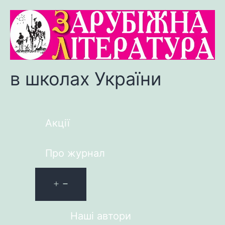
в школах України
Акції
Про журнал
Наші автори