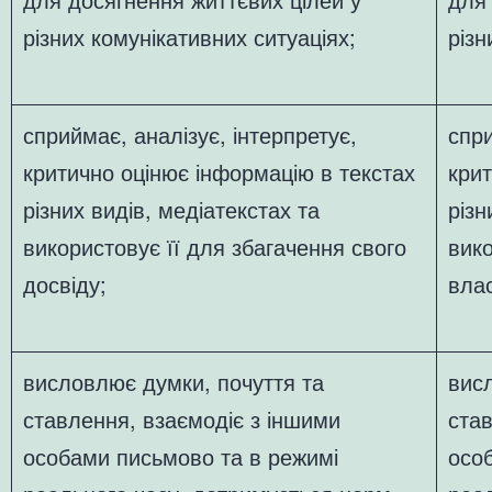
різних комунікативних ситуаціях;
різн
сприймає, аналізує, інтерпретує,
спри
критично оцінює інформацію в текстах
крит
різних видів, медіатекстах та
різн
використовує її для збагачення свого
вико
досвіду;
влас
висловлює думки, почуття та
вис
ставлення, взаємодіє з іншими
став
особами письмово та в режимі
осо