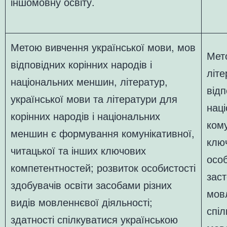
іншомовну освіту.
Метою вивчення української мови, мов
Мет
відповідних корінних народів і
літе
національних меншин, літератур,
відп
української мови та літератури для
нац
корінних народів і національних
кому
меншин є формування комунікативної,
клю
читацької та інших ключових
особ
компетентностей; розвиток особистості
заст
здобувачів освіти засобами різних
мовл
видів мовленнєвої діяльності;
спі
здатності спілкуватися українською