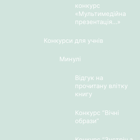
конкурс
«Мультимедійна
презентація…»
Конкурси для учнів
Минулі
Відгук на
прочитану влітку
книгу
Конкурс “Вічні
образи”
Конкурс “Зустріч з