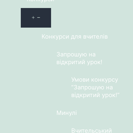
Конкурси для вчителів
Запрошую на
відкритий урок!
Умови конкурсу
“Запрошую на
відкритий урок!”
Минулі
Вчительський