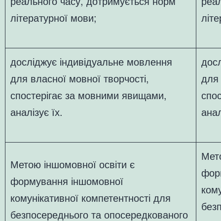
реального часу, дотримується норм
реа
літературної мови;
літе
досліджує індивідуальне мовлення
дос
для власної мовної творчості,
для 
спостерігає за мовними явищами,
спо
аналізує їх.
анал
Мет
Метою іншомовної освіти є
фор
формування іншомовної
кому
комунікативної компетентності для
без
безпосереднього та опосередкованого