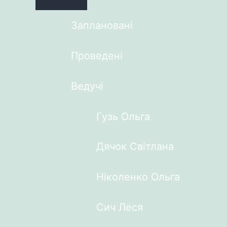
Заплановані
Проведені
Ведучі
Гузь Ольга
Дячок Світлана
Ніколенко Ольга
Сич Леся