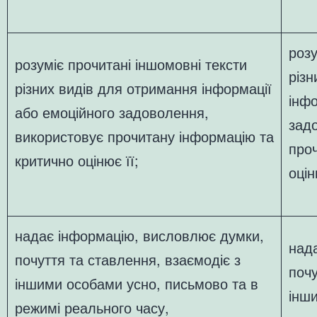
розу
розуміє прочитані іншомовні тексти
різн
різних видів для отримання інформації
інфо
або емоційного задоволення,
зад
використовує прочитану інформацію та
про
критично оцінює її;
оцін
надає інформацію, висловлює думки,
над
почуття та ставлення, взаємодіє з
почу
іншими особами усно, письмово та в
інш
режимі реального часу,