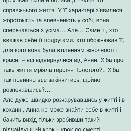
справжнього життя. У її характері з’явилися
жорстокість та впевненість у собі, вона
сперечається з усіма… Але… Саме ті, хто
вважав себе її подругами, хто обожнював її,
для кого вона була втіленням жіночності і
краси, – всі відвернулися від Анни. Хіба про
таке життя мріяла героїня Толстого?.. Хіба
так повинно все закінчитись, щойно
розпочавшись?…
Але дуже швидко розчарувавшись у житті і в
коханні, Анна не може знайти себе в житті і
бачить вихід тільки зробивши такий
відчайдушний крок – крок до смерті.