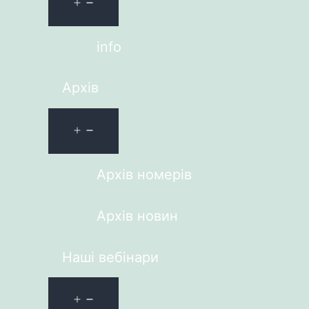
info
Архів
Архів номерів
Архів новин
Наші вебінари