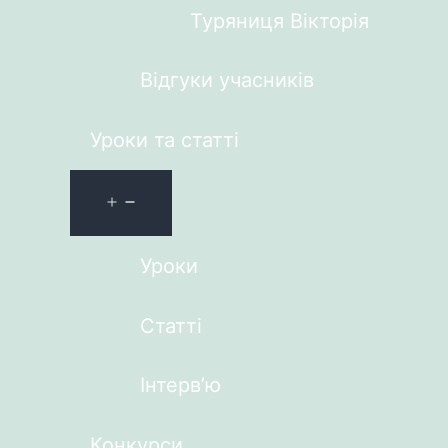
Туряниця Вікторія
Відгуки учасників
Уроки та статті
Уроки
Статті
Інтерв’ю
Конкурси