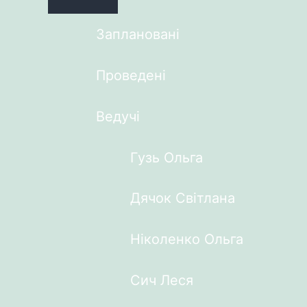
Заплановані
Проведені
Ведучі
Гузь Ольга
Дячок Світлана
Ніколенко Ольга
Сич Леся