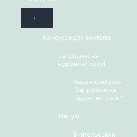
Конкурси для вчителів
Запрошую на
відкритий урок!
Умови конкурсу
“Запрошую на
відкритий урок!”
Минулі
Вчительський