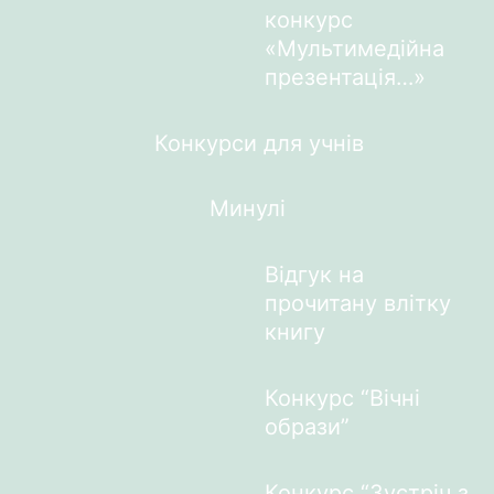
конкурс
«Мультимедійна
презентація…»
Конкурси для учнів
Минулі
Відгук на
прочитану влітку
книгу
Конкурс “Вічні
образи”
Конкурс “Зустріч з