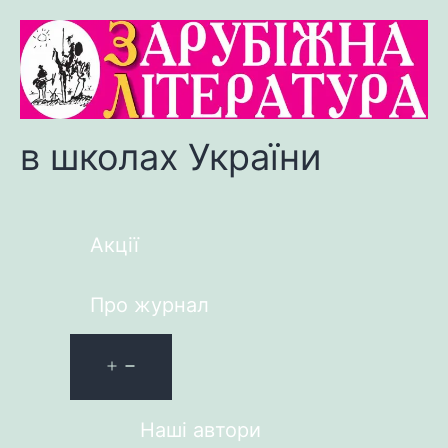
в школах України
Акції
Про журнал
Наші автори