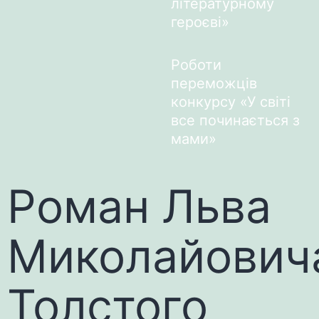
літературному
героєві»
Роботи
переможців
конкурсу «У світі
все починається з
мами»
Роман Льва
Миколайович
Толстого