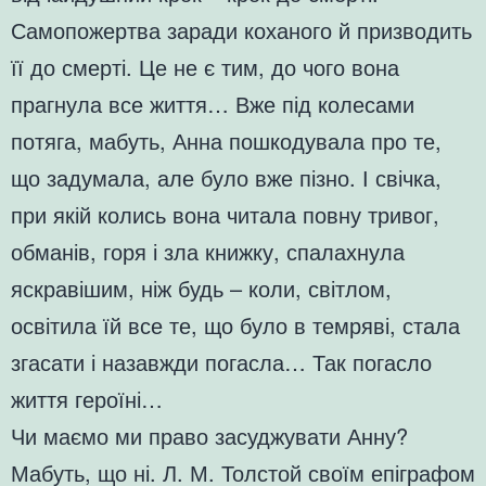
Самопожертва заради коханого й призводить
її до смерті. Це не є тим, до чого вона
прагнула все життя… Вже під колесами
потяга, мабуть, Анна пошкодувала про те,
що задумала, але було вже пізно. І свічка,
при якій колись вона читала повну тривог,
обманів, горя і зла книжку, спалахнула
яскравішим, ніж будь – коли, світлом,
освітила їй все те, що було в темряві, стала
згасати і назавжди погасла… Так погасло
життя героїні…
Чи маємо ми право засуджувати Анну?
Мабуть, що ні. Л. М. Толстой своїм епіграфом