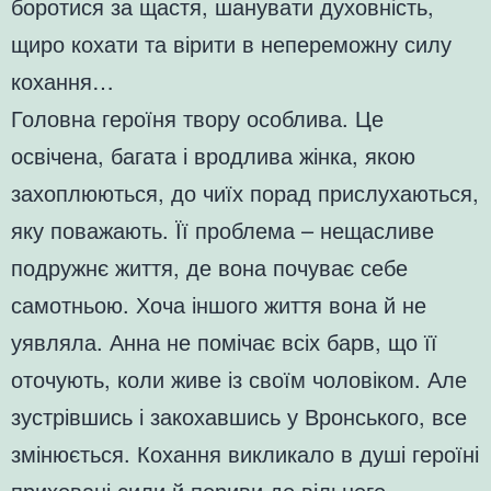
боротися за щастя, шанувати духовність,
щиро кохати та вірити в непереможну силу
кохання…
Головна героїня твору особлива. Це
освічена, багата і вродлива жінка, якою
захоплюються, до чиїх порад прислухаються,
яку поважають. Її проблема – нещасливе
подружнє життя, де вона почуває себе
самотньою. Хоча іншого життя вона й не
уявляла. Анна не помічає всіх барв, що її
оточують, коли живе із своїм чоловіком. Але
зустрівшись і закохавшись у Вронського, все
змінюється. Кохання викликало в душі героїні
приховані сили й пориви до вільного,