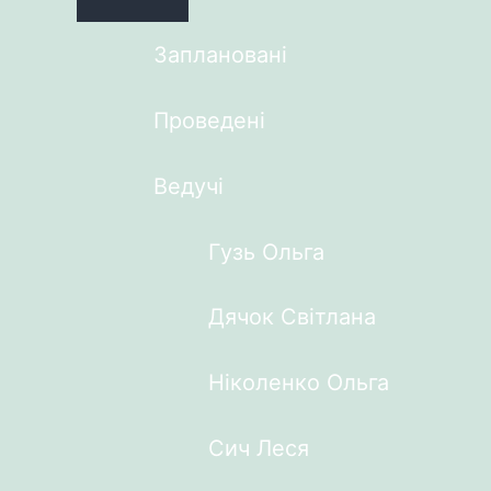
Заплановані
Проведені
Ведучі
Гузь Ольга
Дячок Світлана
Ніколенко Ольга
Сич Леся