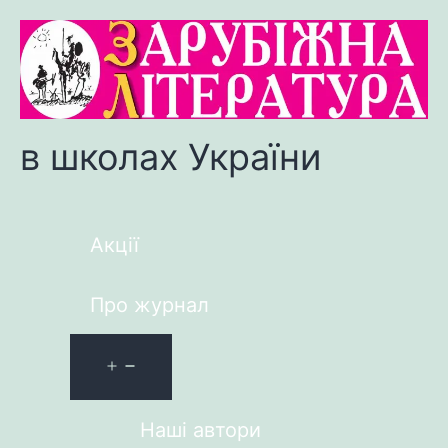
в школах України
Акції
Про журнал
Наші автори