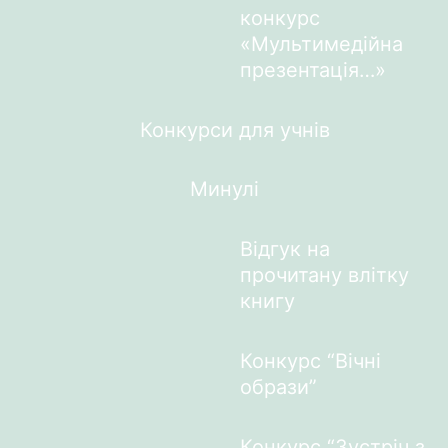
конкурс
«Мультимедійна
презентація…»
Конкурси для учнів
Минулі
Відгук на
прочитану влітку
книгу
Конкурс “Вічні
образи”
Конкурс “Зустріч з