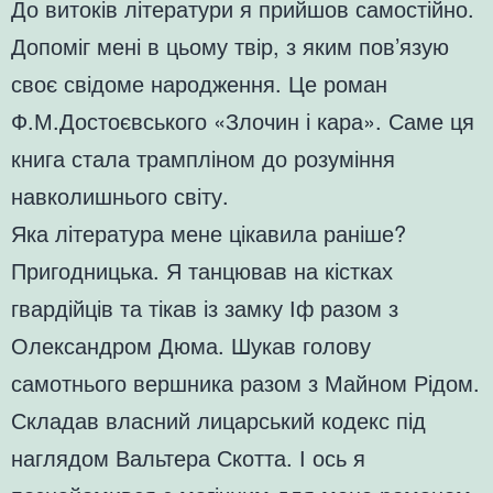
До витоків літератури я прийшов самостійно.
Допоміг мені в цьому твір, з яким пов’язую
своє свідоме народження. Це роман
Ф.М.Достоєвського «Злочин і кара». Саме ця
книга стала трампліном до розуміння
навколишнього світу.
Яка література мене цікавила раніше?
Пригодницька. Я танцював на кістках
гвардійців та тікав із замку Іф разом з
Олександром Дюма. Шукав голову
самотнього вершника разом з Майном Рідом.
Складав власний лицарський кодекс під
наглядом Вальтера Скотта. І ось я