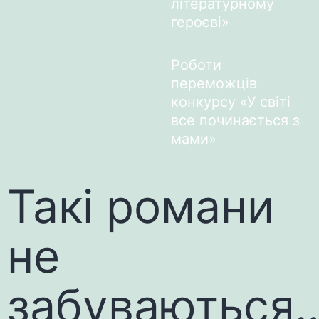
літературному
героєві»
Роботи
переможців
конкурсу «У світі
все починається з
мами»
Такі романи
не
забуваються