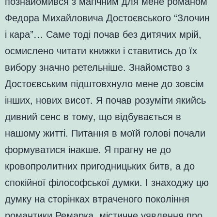
познайомився з магічним для мене романом
Федора Михайловича Достоєвського “Злочин
і кара”… Саме тоді почав без дитячих мрій,
осмислено читати книжки і ставитись до їх
вибору значно ретельніше. Знайомство з
Достоєвським підштовхнуло мене до зовсім
інших, нових висот. Я почав розуміти якийсь
дивний сенс в тому, що відбувається в
нашому житті. Питання в моїй голові почали
формуватися інакше. Я прагну не до
кровопролитних пригодницьких битв, а до
спокійної філософської думки. І знаходжу цю
думку на сторінках втраченого покоління
романтики Ремарка, містичне уявлення про