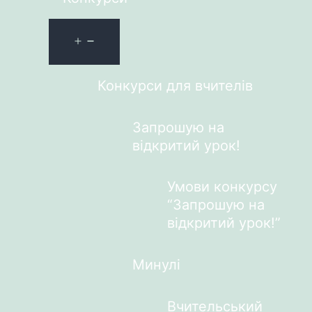
Конкурси для вчителів
Запрошую на
відкритий урок!
Умови конкурсу
“Запрошую на
відкритий урок!”
Минулі
Вчительський