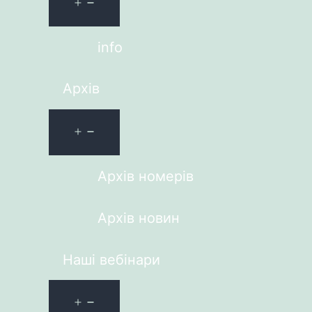
info
Архів
Архів номерів
Архів новин
Наші вебінари