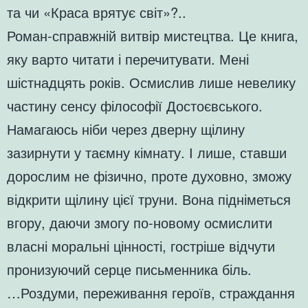
та чи «Краса врятує світ»?..
Роман-справжній витвір мистецтва. Це книга,
яку варто читати і перечитувати. Мені
шістнадцять років. Осмислив лише невелику
частину сенсу філософії Достоєвського.
Намагаюсь ніби через дверну щілину
зазирнути у таємну кімнату. І лише, ставши
дорослим не фізично, проте духовно, зможу
відкрити щілину цієї труни. Вона підніметься
вгору, даючи змогу по-новому осмислити
власні моральні цінності, гостріше відчути
пронизуючий серце письменника біль.
…Роздуми, переживання героїв, страждання