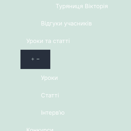
Туряниця Вікторія
Відгуки учасників
Уроки та статті
Уроки
Статті
Інтерв’ю
Конкурси