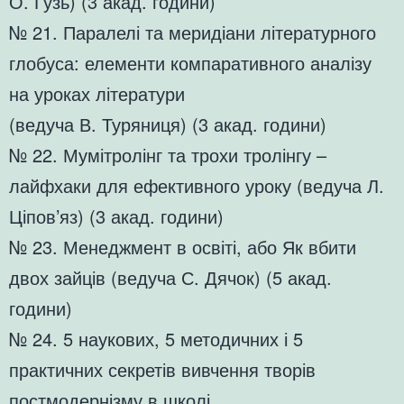
О. Гузь) (3 акад. години)
№ 21. Паралелі та меридіани літературного
глобуса: елементи компаративного аналізу
на уроках літератури
(ведуча В. Туряниця) (3 акад. години)
№ 22. Мумітролінг та трохи тролінгу –
лайфхаки для ефективного уроку (ведуча Л.
Ціпов’яз) (3 акад. години)
№ 23. Менеджмент в освіті, або Як вбити
двох зайців (ведуча С. Дячок) (5 акад.
години)
№ 24. 5 наукових, 5 методичних і 5
практичних секретів вивчення творів
постмодернізму в школі