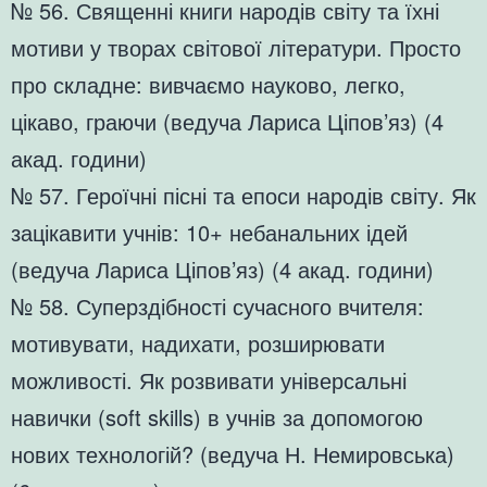
№ 56. Священні книги народів світу та їхні
мотиви у творах світової літератури. Просто
про складне: вивчаємо науково, легко,
цікаво, граючи (ведуча Лариса Ціпов’яз) (4
акад. години)
№ 57. Героїчні пісні та епоси народів світу. Як
зацікавити учнів: 10+ небанальних ідей
(ведуча Лариса Ціпов’яз) (4 акад. години)
№ 58. Суперздібності сучасного вчителя:
мотивувати, надихати, розширювати
можливості. Як розвивати універсальні
навички (soft skills) в учнів за допомогою
нових технологій? (ведуча Н. Немировська)