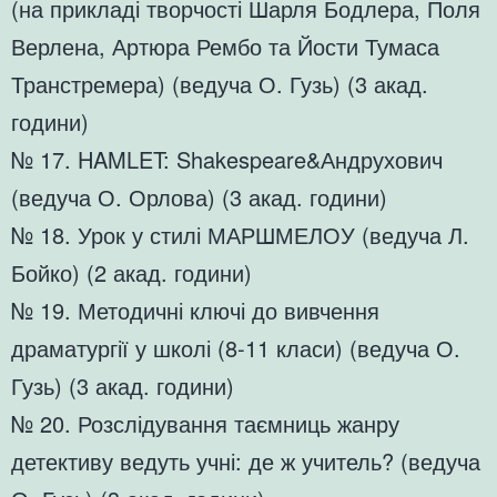
(на прикладі творчості Шарля Бодлера, Поля
Верлена, Артюра Рембо та Йости Тумаса
Транстремера) (ведуча О. Гузь) (3 акад.
години)
№ 17. HAMLET: Shakespeare&Андрухович
(ведуча О. Орлова) (3 акад. години)
№ 18. Урок у стилі МАРШМЕЛОУ (ведуча Л.
Бойко) (2 акад. години)
№ 19. Методичні ключі до вивчення
драматургії у школі (8-11 класи) (ведуча О.
Гузь) (3 акад. години)
№ 20. Розслідування таємниць жанру
детективу ведуть учні: де ж учитель? (ведуча