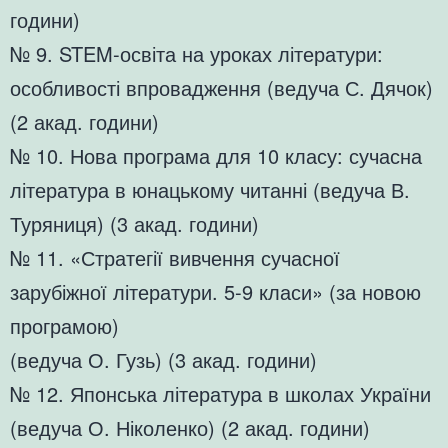
години)
№ 9. STEM-освіта на уроках літератури:
особливості впровадження (ведуча С. Дячок)
(2 акад. години)
№ 10. Нова програма для 10 класу: сучасна
література в юнацькому читанні (ведуча В.
Туряниця) (3 акад. години)
№ 11. «Стратегії вивчення сучасної
зарубіжної літератури. 5-9 класи» (за новою
програмою)
(ведуча О. Гузь) (3 акад. години)
№ 12. Японська література в школах України
(ведуча О. Ніколенко) (2 акад. години)