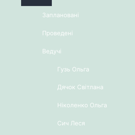
Заплановані
Проведені
Ведучі
Гузь Ольга
Дячок Світлана
Ніколенко Ольга
Сич Леся