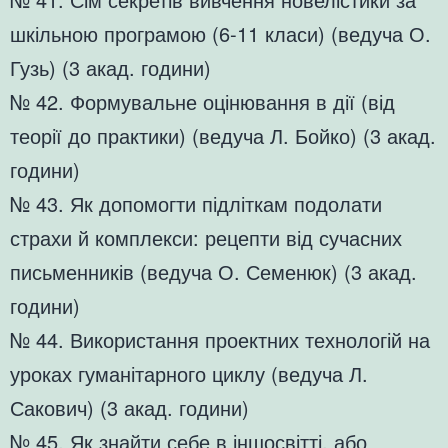
шкільною програмою (6-11 класи) (ведуча О.
Гузь) (3 акад. години)
№ 42. Формувальне оцінювання в дії (від
теорії до практики) (ведуча Л. Бойко) (3 акад.
години)
№ 43. Як допомогти підліткам подолати
страхи й комплекси: рецепти від сучасних
письменників (ведуча О. Семенюк) (3 акад.
години)
№ 44. Використання проектних технологій на
уроках гуманітарного циклу (ведуча Л.
Сакович) (3 акад. години)
№ 45. Як знайти себе в іншосвітті, або