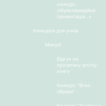
конкурс
«Мультимедійна
презентація…»
Конкурси для учнів
Минулі
Відгук на
прочитану влітку
книгу
Конкурс “Вічні
образи”
Конкурс “Зустріч з