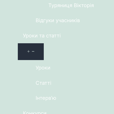
Туряниця Вікторія
Відгуки учасників
Уроки та статті
Уроки
Статті
Інтерв’ю
Конкурси