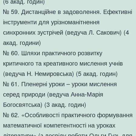
(6 акад. годин)
№ 59. Дистанційне в задоволення. Ефективні
інструменти для урізноманітнення
синхронних зустрічей (ведуча Л. Сакович) (4
акад. години)
№ 60. Шляхи практичного розвитку
критичного та креативного мислення учнів
(ведуча Н. Немировська) (5 акад. годин)
№ 61. Пленерні уроки – уроки мислення
серед природи (ведуча Анна-Марія
Богосвятська) (3 акад. годин)
№ 62. «Особливості практичного формування
математичної компетентності на уроках
літератури» (з досвіду роботи Ольги Гузь для