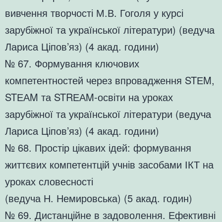
вивчення творчості М.В. Гоголя у курсі
зарубіжної та української літератури) (ведуча
Лариса Ціпов’яз) (4 акад. години)
№ 67. Формування ключових
компетентностей через впровадження STЕM,
STЕАM та STRЕАM-освіти на уроках
зарубіжної та української літератури (ведуча
Лариса Ціпов’яз) (4 акад. години)
№ 68. Простір цікавих ідей: формування
життєвих компетентцій учнів засобами ІКТ на
уроках словесності
(ведуча Н. Немировська) (5 акад. годин)
№ 69. Дистанційне в задоволення. Ефективні