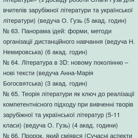
вчителів зарубіжної літератури та української
літератури) (ведуча О. Гузь (5 акад. годин)
№ 63. Панорама ідей: форми, методи
організації дистанційного навчання (ведуча Н.
Немировська) (6 акад. годин)
№ 64. Література в 3D: новому поколінню –
нові тексти (ведуча Анна-Марія
Богосвятська) (3 акад. годин)
№ 65. Теорія літератури як ключ до реалізації
компетентнісного підходу при вивченні творів
зарубіжної та української літератур (5-11
класи) (ведуча О. Гузь) (4 акад. години)
№ 66. Пророк, який сміявся (Сучасні аспекти