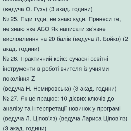
(ведуча О. Гузь) (3 акад. години)
№ 25. Піди туди, не знаю куди. Принеси те,
не знаю яке АБО Як написати зв’язне
висловлення на 20 балів (ведуча Л. Бойко) (2
акад. години)
№ 26. Практичний кейс: сучасні освітні
інструменти в роботі вчителя із учнями
покоління Z
(ведуча Н. Немировська) (3 акад. години)
№ 27. Як це працює: 10 дієвих ключів до
аналізу та інтерпретації новинок у програмі
(ведуча Л. Ціпов’яз) (ведуча Лариса Ціпов’яз)
(3 акад. години)