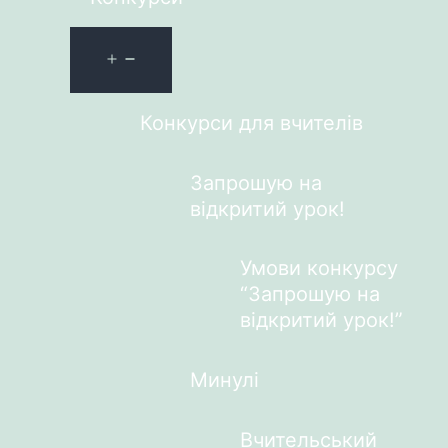
Конкурси для вчителів
Запрошую на
відкритий урок!
Умови конкурсу
“Запрошую на
відкритий урок!”
Минулі
Вчительський