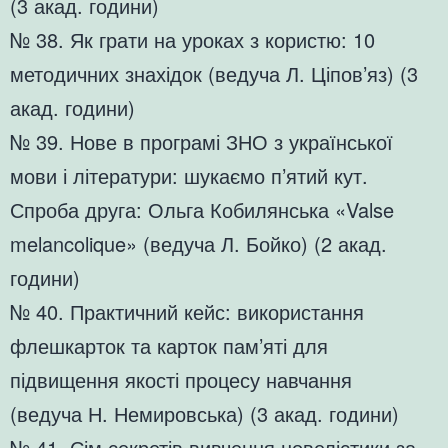
(3 акад. години)
№ 38. Як грати на уроках з користю: 10
методичних знахідок (ведуча Л. Ціпов’яз) (3
акад. години)
№ 39. Нове в програмі ЗНО з української
мови і літератури: шукаємо п’ятий кут.
Спроба друга: Ольга Кобилянська «Valse
melancolique» (ведуча Л. Бойко) (2 акад.
години)
№ 40. Практичний кейс: використання
флешкарток та карток пам’яті для
підвищення якості процесу навчання
(ведуча Н. Немировська) (3 акад. години)
№ 41. Сім секретів вивчення новелістики за