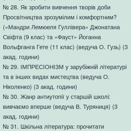
№ 28. Як зробити вивчення творів доби
Просвітництва зрозумілим і комфортним?
(«Мандри Лемюеля Гуллівера» Джонатана
Свіфта (9 клас) та «Фауст» Йоганна
Вольфганга Гете (11 клас) (ведуча О. Гузь) (3
акад. години)
№ 29. ІМПРЕСІОНІЗМ у зарубіжній літературі
та в інших видах мистецтва (ведуча О.
Ніколенко) (3 акад. години)
№ 30. Жанр антиутопії у старшій школі:
вивчаємо вперше (ведуча В. Туряниця) (3
акад. години)
№ 31. Шкільна література: прочитати