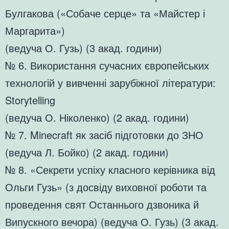
Булгакова («Собаче серце» та «Майстер і
Маргарита»)
(ведуча О. Гузь) (3 акад. години)
№ 6. Використання сучасних європейських
технологій у вивченні зарубіжної літератури:
Storytelling
(ведуча О. Ніколенко) (2 акад. години)
№ 7. Minecraft як засіб підготовки до ЗНО
(ведуча Л. Бойко) (2 акад. години)
№ 8. «Секрети успіху класного керівника від
Ольги Гузь» (з досвіду виховної роботи та
проведення свят Останнього дзвоника й
Випускного вечора) (ведуча О. Гузь) (3 акад.