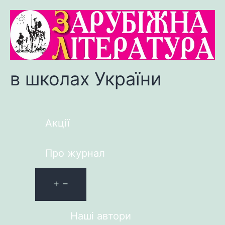
в школах України
Акції
Про журнал
Наші автори