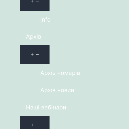
info
Архів
Архів номерів
Архів новин
Наші вебінари