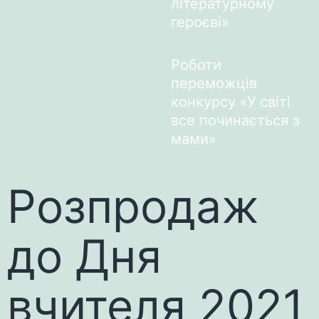
літературному
героєві»
Роботи
переможців
конкурсу «У світі
все починається з
мами»
Розпродаж
до Дня
вчителя 2021