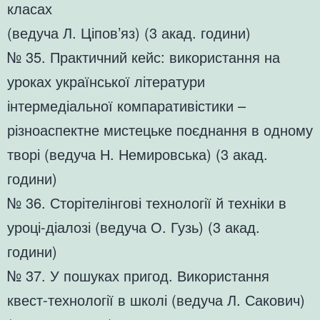
класах
(ведуча Л. Ціпов’яз) (3 акад. години)
№ 35. Практичний кейс: використання на
уроках української літератури
інтермедіальної компаративістики –
різноаспектне мистецьке поєднання в одному
творі (ведуча Н. Немировська) (3 акад.
години)
№ 36. Сторітелінгові технології й техніки в
уроці-діалозі (ведуча О. Гузь) (3 акад.
години)
№ 37. У пошуках пригод. Використання
квест-технології в школі (ведуча Л. Сакович)