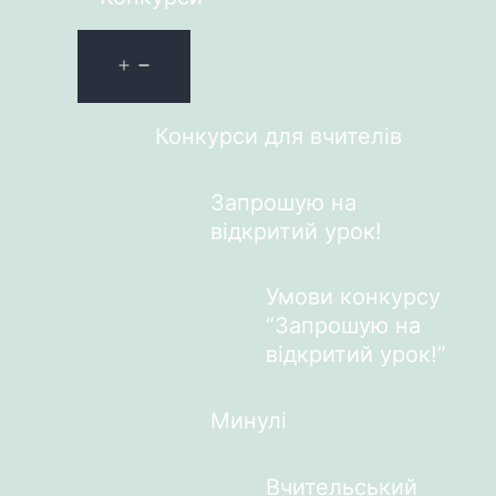
Конкурси для вчителів
Запрошую на
відкритий урок!
Умови конкурсу
“Запрошую на
відкритий урок!”
Минулі
Вчительський