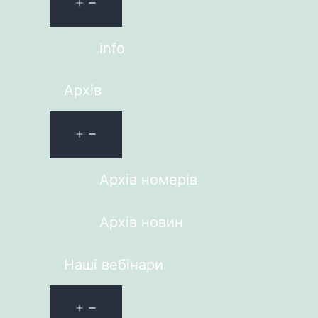
info
Архів
Архів номерів
Архів новин
Наші вебінари