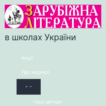
в школах України
Акції
Про журнал
Наші автори