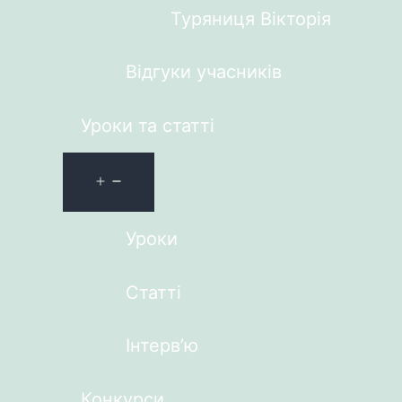
Туряниця Вікторія
Відгуки учасників
Уроки та статті
Уроки
Статті
Інтерв’ю
Конкурси