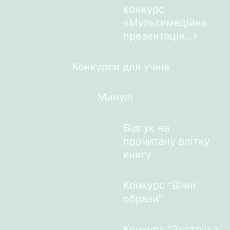
конкурс
«Мультимедійна
презентація…»
Конкурси для учнів
Минулі
Відгук на
прочитану влітку
книгу
Конкурс “Вічні
образи”
Конкурс “Зустріч з