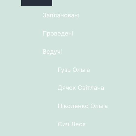
Заплановані
Проведені
Ведучі
Гузь Ольга
Дячок Світлана
Ніколенко Ольга
Сич Леся