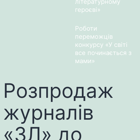
літературному
героєві»
Роботи
переможців
конкурсу «У світі
все починається з
мами»
Розпродаж
журналів
«ЗЛ» до