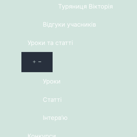
Туряниця Вікторія
Відгуки учасників
Уроки та статті
Уроки
Статті
Інтерв’ю
Конкурси