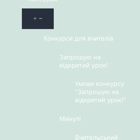
Конкурси для вчителів
Запрошую на
відкритий урок!
Умови конкурсу
“Запрошую на
відкритий урок!”
Минулі
Вчительський