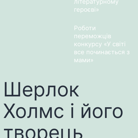
літературному
героєві»
Роботи
переможців
конкурсу «У світі
все починається з
мами»
Шерлок
Холмс і його
творець