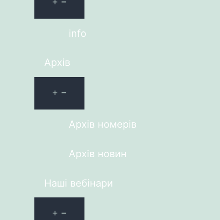
info
Архів
Архів номерів
Архів новин
Наші вебінари