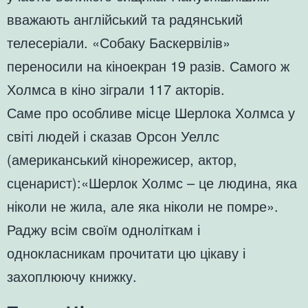
вважають англійський та радянський
телесеріали. «Собаку Баскервілів»
переносили на кіноекран 19 разів. Самого ж
Холмса в кіно зіграли 117 акторів.
Саме про особливе місце Шерлока Холмса у
світі людей і сказав Орсон Уеллс
(американський кінорежисер, актор,
сценарист):«Шерлок Холмс – це людина, яка
ніколи не жила, але яка ніколи не помре».
Раджу всім своїм одноліткам і
однокласникам прочитати цю цікаву і
захоплюючу книжку.