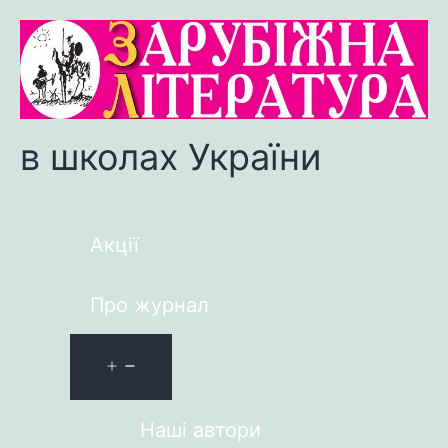
в школах України
Акції
Про журнал
Наші автори