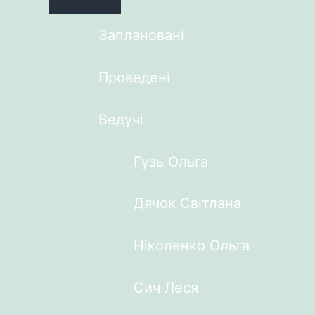
Заплановані
Проведені
Ведучі
Гузь Ольга
Дячок Світлана
Ніколенко Ольга
Сич Леся