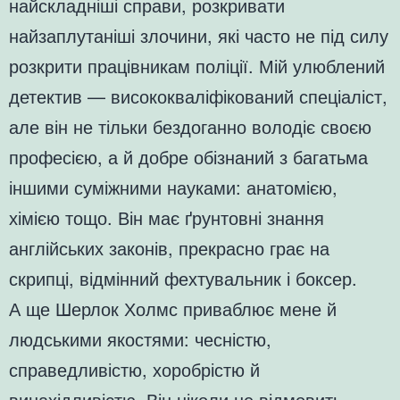
найскладніші справи, розкривати
найзаплутаніші злочини, які часто не під силу
розкрити працівникам поліції. Мій улюблений
детектив — висококваліфікований спеціаліст,
але він не тільки бездоганно володіє своєю
професією, а й добре обізнаний з багатьма
іншими суміжними науками: анатомією,
хімією тощо. Він має ґрунтовні знання
англійських законів, прекрасно грає на
скрипці, відмінний фехтувальник і боксер.
А ще Шерлок Холмс приваблює мене й
людськими якостями: чесністю,
справедливістю, хоробрістю й
винахідливістю. Він ніколи не відмовить