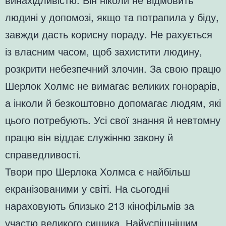
людині у допомозі, якщо та потрапила у біду,
завжди дасть корисну пораду. Не рахується
із власним часом, щоб захистити людину,
розкрити небезпечний злочин. За свою працю
Шерлок Холмс не вимагає великих гонорарів,
а інколи й безкоштовно допомагає людям, які
цього потребують. Усі свої знання й невтомну
працю він віддає служінню закону й
справедливості.
Твори про Шерлока Холмса є найбільш
екранізованими у світі. На сьогодні
нараховують близько 213 кінофільмів за
участю великого сищика. Найуспішнішим