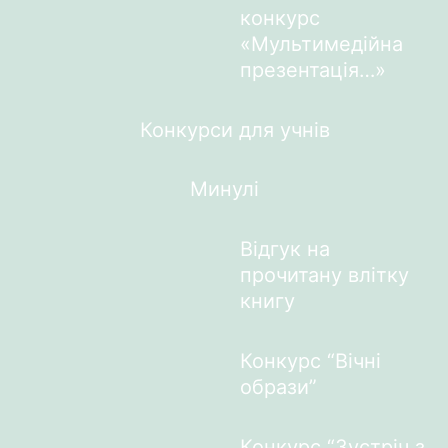
конкурс
«Мультимедійна
презентація…»
Конкурси для учнів
Минулі
Відгук на
прочитану влітку
книгу
Конкурс “Вічні
образи”
Конкурс “Зустріч з