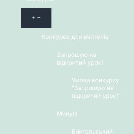
Конкурси для вчителів
Запрошую на
відкритий урок!
Умови конкурсу
“Запрошую на
відкритий урок!”
Минулі
Вчительський