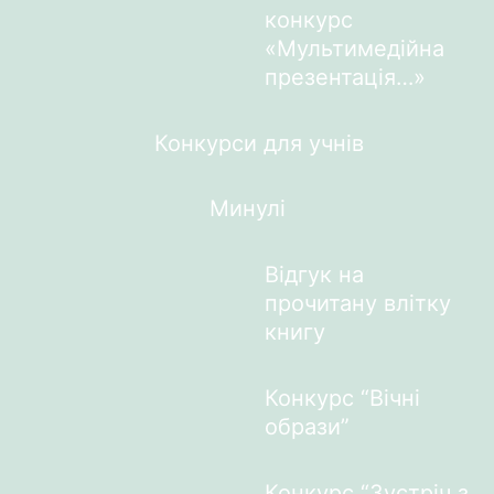
конкурс
«Мультимедійна
презентація…»
Конкурси для учнів
Минулі
Відгук на
прочитану влітку
книгу
Конкурс “Вічні
образи”
Конкурс “Зустріч з