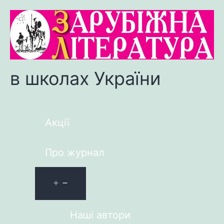
в школах України
Акції
Про журнал
Наші автори