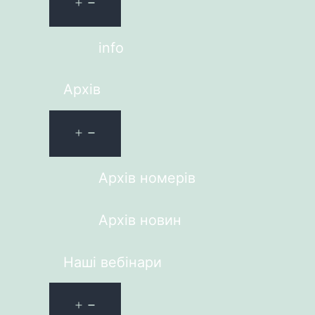
info
Архів
Архів номерів
Архів новин
Наші вебінари