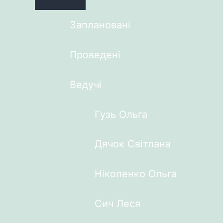
Заплановані
Проведені
Ведучі
Гузь Ольга
Дячок Світлана
Ніколенко Ольга
Сич Леся