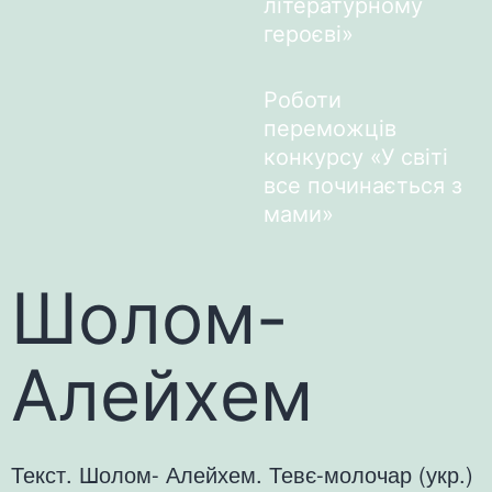
літературному
героєві»
Роботи
переможців
конкурсу «У світі
все починається з
мами»
Шолом-
Алейхем
Текст. Шолом- Алейхем. Тевє-молочар (укр.)