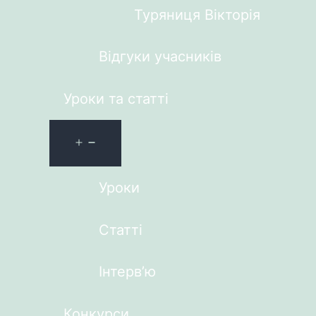
Туряниця Вікторія
Відгуки учасників
Уроки та статті
Уроки
Статті
Інтерв’ю
Конкурси