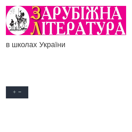
в школах України
Акції
Про журнал
Наші автори
Оформити передплату
Контакти