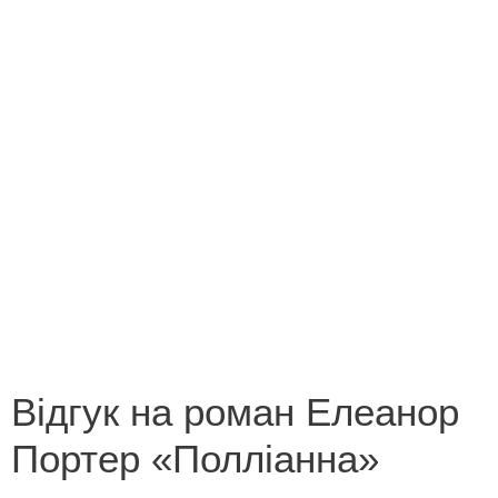
Конкурс на кращий переклад
Незабутні миті літа 2013
Новорічна казка
Поетична зима
Роботи переможців конкурсу «Лист літературному
героєві»
Роботи переможців конкурсу «У світі все
починається з мами»
Відгук на роман Елеанор
Портер «Полліанна»