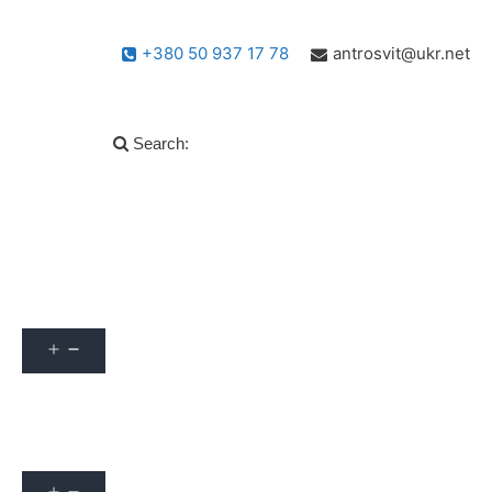
+380 50 937 17 78
antrosvit@ukr.net
Search:
Популярні запитання
info
Архів