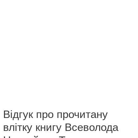
Конкурс на кращий переклад
Незабутні миті літа 2013
Новорічна казка
Поетична зима
Роботи переможців конкурсу «Лист літературному
героєві»
Роботи переможців конкурсу «У світі все
починається з мами»
Відгук про прочитану
влітку книгу Всеволода