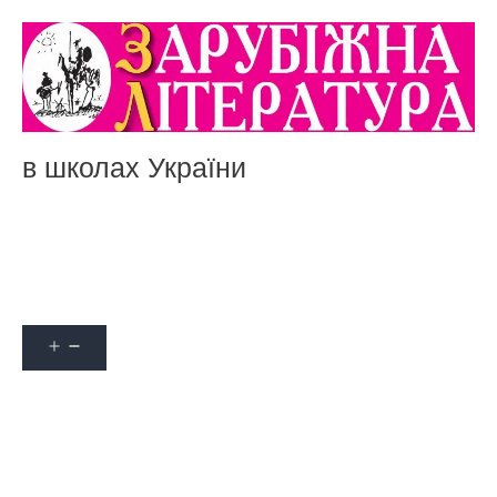
в школах України
Акції
Про журнал
Наші автори
Оформити передплату
Контакти