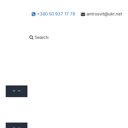
+380 50 937 17 78
antrosvit@ukr.net
Search:
Популярні запитання
info
Архів