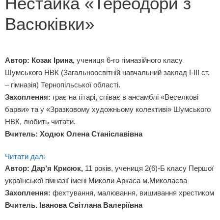
Нестайка «Тереодори з
Васюківки»
Автор: Козак Ірина,
учениця 6-го гімназійного класу
Шумського НВК (Загальноосвітній навчальний заклад І-ІІІ ст.
– гімназія) Тернопільської області.
Захоплення:
грає на гітарі, співає в ансамблі «Веселкові
барви» та у «Зразковому художньому колективі» Шумського
НВК, любить читати.
Вчитель: Ходюк Олена Станіславівна
Читати далі
Автор: Дар’я Крисюк,
11 років, учениця 2(6)-Б класу Першої
української гімназії імені Миколи Аркаса м.Миколаєва
Захоплення:
фехтування, малювання, вишивання хрестиком
Вчитель. Іванова Світлана Валеріївна