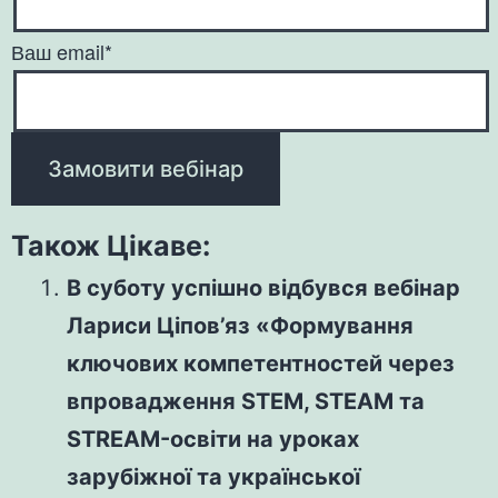
Ваш email*
Також Цікаве:
В суботу успішно відбувся вебінар
Лариси Ціпов’яз «Формування
ключових компетентностей через
впровадження STЕM, STЕАM та
STRЕАM-освіти на уроках
зарубіжної та української