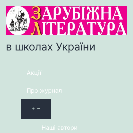
в школах України
Акції
Про журнал
Наші автори