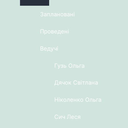
Заплановані
Проведені
Ведучі
Гузь Ольга
Дячок Світлана
Ніколенко Ольга
Сич Леся