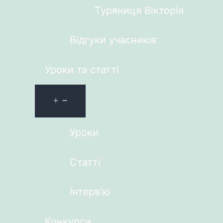
Туряниця Вікторія
Відгуки учасників
Уроки та статті
Уроки
Статті
Інтерв’ю
Конкурси