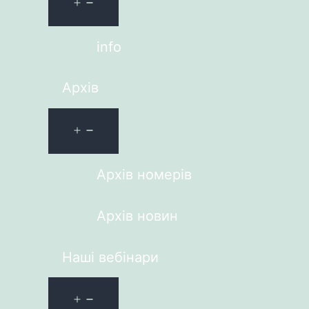
info
Архів
Архів номерів
Архів новин
Наші вебінари