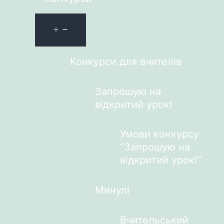
Конкурси для вчителів
Запрошую на
відкритий урок!
Умови конкурсу
“Запрошую на
відкритий урок!”
Минулі
Вчительський