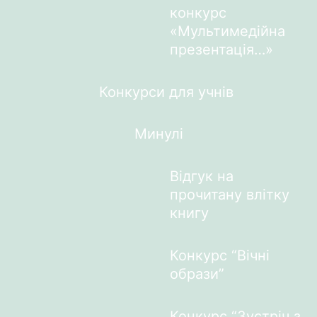
конкурс
«Мультимедійна
презентація…»
Конкурси для учнів
Минулі
Відгук на
прочитану влітку
книгу
Конкурс “Вічні
образи”
Конкурс “Зустріч з