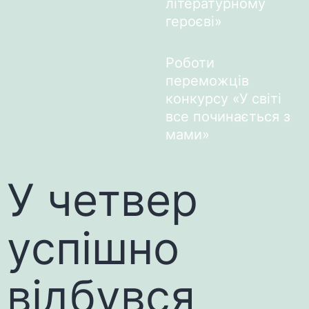
літературному
героєві»
Роботи
переможців
конкурсу «У світі
все починається з
мами»
У четвер
успішно
відбувся