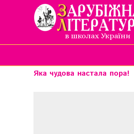
в школах України
Яка чудова настала пора!