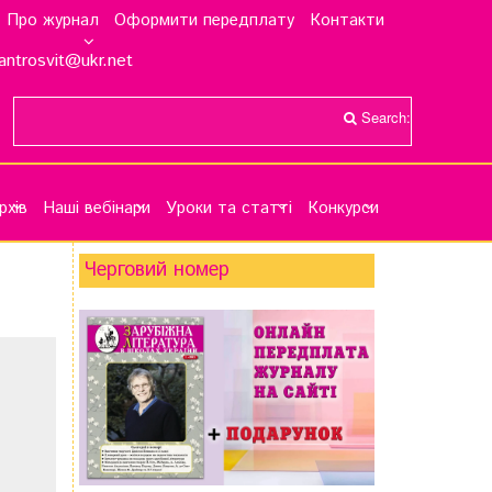
Про журнал
Оформити передплату
Контакти
antrosvit@ukr.net
Search:
рхів
Наші вебінари
Уроки та статті
Конкурси
Черговий номер