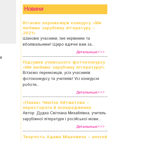
Новини
Вітаємо переможців конкурсу «Ми
любимо зарубіжну літературу –
2021»
Шановні учасники, їхні керівники та
вболівальники! Щиро вдячні вам за...
Детальніше>>>
х
Підсумки учнівського фотоконкурсу
«Ми любимо зарубіжну літературу!»
Вітаємо переможців, усіх учасників
фотоконкурсу та учителів! Усі конкурсні
роботи...
Детальніше>>>
«Плаха» Чингіза Айтматова –
пересторога й попередження
Автор: Дудка Світлана Михайлівна, учитель
зарубіжної літератури і російської мови...
Детальніше>>>
Творчість Адама Міцкевича – апогей