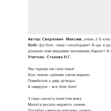
Автор: Сверлович Максим,
учень 2-Б класу
Хобі:
футбол, танці і сноубордінг! А ще я д
долаємо нові вершини засніжених Карпат! А 
Учитель: Стахова Н.Г.
Яка чудова настала пора!
Всю землю срібним снігом вкрило.
Повибігала у двір дітвора,
А навкруги – все біле-біле!
З гори санчата полетіли вниз.
Малята весело кидають сніжки.
Потрібно швидше ковзанку залить,