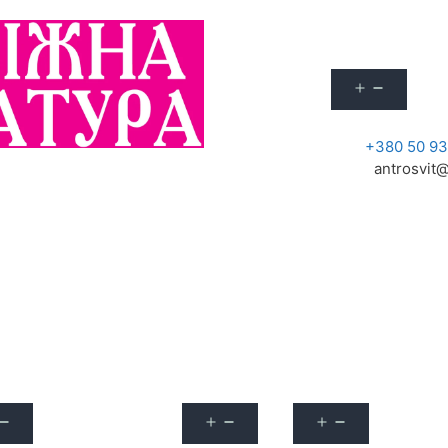
Про журнал
Акції
+380 50 93
antrosvit@
улярні запитання
Архів
Наші вебінари