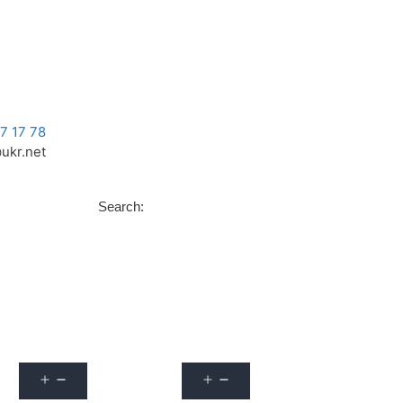
Оформити передплату
Контакти
7 17 78
ukr.net
Search:
Уроки та статті
Конкурси