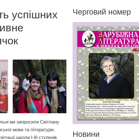
Черговий номер
ть успішних
зивне
ячок
тальні ми запросили Світлану
ської мови та літератури,
Новини
ітньої школи І-ІІІ ступенів