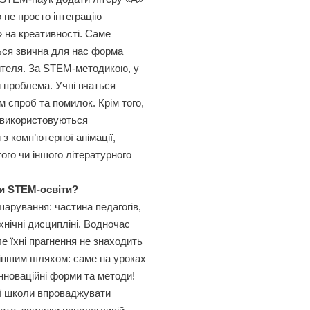
 не просто інтеграцію
» на креативності. Саме
ься звична для нас форма
ителя. За STEM-методикою, у
 проблема. Учні вчаться
м спроб та помилок. Крім того,
і використовуються
з комп’ютерної анімації,
ого чи іншого літературного
ти STEM-освіти?
шарування: частина педагогів,
хнічні дисципліні. Водночас
ле їхні прагнення не знаходить
и іншим шляхом: саме на уроках
інноваційні форми та методи!
кої школи впроваджувати