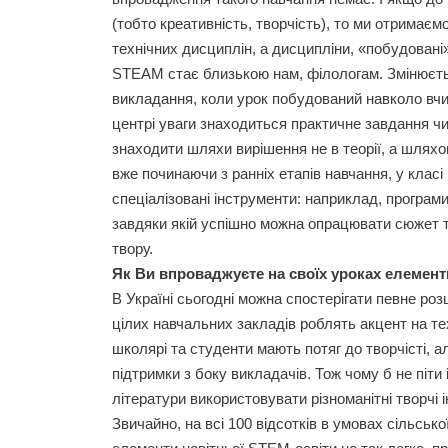
(тобто креативність, творчість), то ми отримаємо
технічних дисциплін, а дисципліни, «побудовані
STEАM стає близькою нам, філологам. Змінюєт
викладання, коли урок побудований навколо вч
центрі уваги знаходиться практичне завдання чи
знаходити шляхи вирішення не в теорії, а шляхо
вже починаючи з ранніх етапів навчання, у клас
спеціалізовані інструменти: наприклад, програми 
завдяки якій успішно можна опрацювати сюжет т
твору.
Як Ви впроваджуєте на своїх уроках елемен
В Україні сьогодні можна спостерігати певне роз
цілих навчальних закладів роблять акцент на те
школярі та студенти мають потяг до творчісті, а
підтримки з боку викладачів. Тож чому б не піт
літератури використовувати різноманітні творчі 
Звичайно, на всі 100 відсотків в умовах сільсь