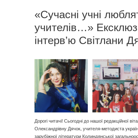
«Сучасні учні любля
учителів…» Ексклю
інтерв’ю Світлани Д
Дорогі читачі! Сьогодні до нашої редакційної ві
Олександрівну Дячок, учителя-методиста україн
зарубіжної літератури Колиндянської загальноосв