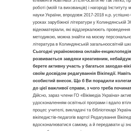
елементи новітньої STEM-освіти не так легко, п
роботі (моїй та вихованців) і нагороді Інституту м
науки України, впродовж 2017-2018 н.р. успішно
уроках зарубіжної літератури у Колиндянській ЗО
відеоматеріали, які віддзеркалюють проведення
методикою, можна знайти на моєму персональном
література в Колиндянській загальноосвітній школ
Сьогодні україномовна онлайн-енциклопедія
розвивається завдяки креативним, небайдуж
берете активну участь у багатьох заходах-вікі
своїм досвідом редагуваннія Вікіпедії. Наві
особистий внесок. Що б Ви порадили колега
до цієї важливої справи, з чого треба почина
Дійсно, зараз члени ГО «Вікімедіа Україна» акт
удосконаленням освітньої програми і вдало втіл
процес учителі, викладачі та бібліотекарі Украї
вікіпедистів-педагогів варто! Редагування Вікіпе
вдосконалюватися самому, а й передавати ці зн