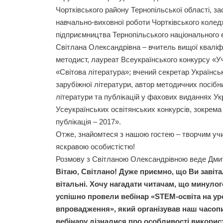
Чортківського району Тернопільської області, з
навчально-виховної роботи Чортківського колед
підприємництва Тернопільського національного е
Світлана Олександрівна – вчитель вищої кваліфік
методист, лауреат Всеукраїнського конкурсу «Уч
«Світова література»; вчений секретар Українськ
зарубіжної літератури, автор методичних посібни
літератури та публікацій у фахових виданнях У
Усеукраїнських освітянських конкурсів, зокрем
публікація – 2017».
Отже, знайомтеся з нашою гостею – творчим учи
яскравою особистістю!
Розмову з Світланою Олександрівною веде Дми
Вітаю, Світлано! Дуже приємно, що Ви завіта
вітальні. Хочу нагадати читачам, що минуло
успішно провели вебінар «STEM-освіта на ур
впровадження», який організував наш часопи
вебінару дізналися про особливості викорис