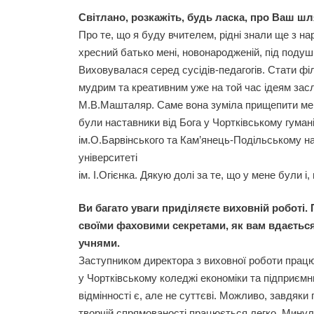
Світлано, розкажіть, будь ласка, про Ваш ш
Про те, що я буду вчителем, рідні знали ще з н
хресний батько мені, новонародженій, під подуш
Виховувалася серед сусідів-педагогів. Стати ф
мудрим та креативним уже на той час ідеям зас
М.В.Машталяр. Саме вона зуміла прищепити мен
були наставники від Бога у Чортківському гуман
ім.О.Барвінського та Кам’янець-Подільському н
університеті
ім. І.Огієнка. Дякую долі за те, що у мене були і,
Ви багато уваги приділяєте виховній роботі.
своїми фаховими секретами, як вам вдаєтьс
учнями.
Заступником директора з виховної роботи працю
у Чортківському коледжі економіки та підприєм
відмінності є, але не суттєві. Можливо, завдяки
творчій спрямованості працюється легко. Минул