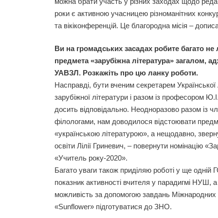
можна брати участь у різних заходах щодо редаг
роки є активною учасницею різноманітних конкурсі
та вікіконференцій. Це благородна місія – дописа
Ви на громадських засадах робите багато не л
предмета «зарубіжна література» загалом, а
УАВЗЛ. Розкажіть про цю ланку роботи.
Насправді, бути вченим секретарем Української 
зарубіжної літератури і разом із професором Ю.І
досить відповідально. Неодноразово разом із чл
філологами, нам доводилося відстоювати предме
«українською літературою», а нещодавно, зверн
освіти Лілії Гриневич, – повернути номінацію «З
«Учитель року-2020».
Багато уваги також приділяю роботі у ще одній
показник активності вчителя у парадигмі НУШ, а
можливість за допомогою завдань Міжнародних 
«Sunflower» підготуватися до ЗНО.