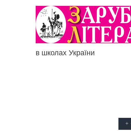
в школах України
Поп