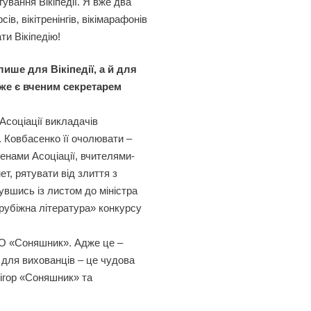
ування Вікіпедії. Я вже два
в, вікітренінгів, вікімарафонів
ти Вікіпедію!
ише для Вікіпедії, а й для
дже є вченим секретарем
Асоціації викладачів
. Ковбасенко її очолювати –
енами Асоціації, вчителями-
т, рятувати від злиття з
увшись із листом до міністра
арубіжна література» конкурсу
 ГО «Соняшник». Адже це –
 для вихованців – це чудова
ігор «Соняшник» та