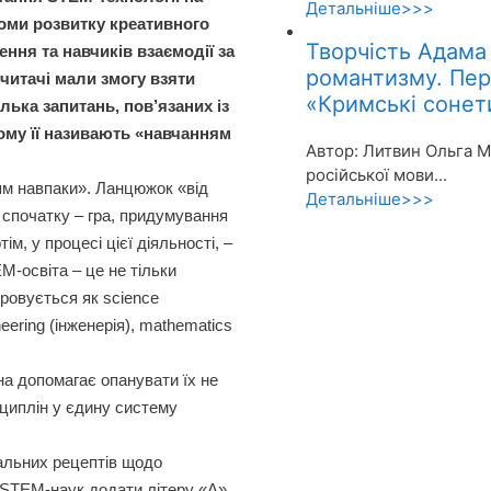
Детальніше>>>
йоми розвитку креативного
Творчість Адама
ння та навчиків взаємодії за
романтизму. Пере
читачі мали змогу взяти
«Кримські сонет
лька запитань, пов’язаних із
ому її називають «навчанням
Автор: Литвин Ольга М
російської мови...
ям навпаки». Ланцюжок «від
Детальніше>>>
 спочатку – гра, придумування
ім, у процесі цієї діяльності, –
EM-освіта – це не тільки
овується як science
neering (інженерія), mathematics
на допомагає опанувати їх не
сциплін у єдину систему
сальних рецептів щодо
 STEM-наук додати літеру «A»