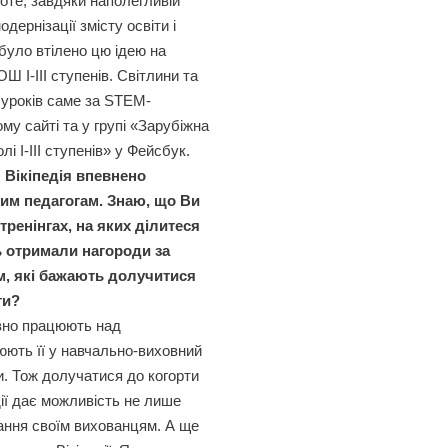
роте, завдяки наполегливій
одернізації змісту освіти і
 було втілено цю ідею на
Ш І-ІІІ ступенів. Світлини та
 уроків саме за STEM-
у сайті та у групі «Зарубіжна
і І-ІІІ ступенів» у Фейсбук.
 Вікіпедія впевнено
им педагогам. Знаю, що Ви
тренінгах, на яких ділитеся
ть отримали нагороди за
м, які бажають долучитися
ти?
ивно працюють над
юють її у навчально-виховний
ни. Тож долучатися до когорти
дії дає можливість не лише
ання своїм вихованцям. А ще