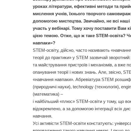
уроках літератури, ефективні методи та при
мислення учнів, їхнього творчого самовираже
допомогою мистецтва. Звичайно, не всі наші 
участь у вебінарі. Тому хочу поставити Вам кі
цією темою. Отже, що ж таке STEM-освіта? Ч
навпаки»?
STEM-освіту, дійсно, часто називають «навчанн
теорії до практики» у STEM зазвичай зворотний:
та майстрування пристроїв і механізмів, а вже пот
опанування теорії і нових знань. Але, звісно, ST
«навчання навпаки». Абревіатура STEM розшифр
(природничі науки), technology (технологія), engi
(математика) –
і найбільший «плюс» STEM-освіти у тому, що во
відокремлено, а за допомогою інтеграції всіх ди
навчання.
Усі активісти STEM-освіти констатують: універ
впровадження такого навчання немає. І якщо до