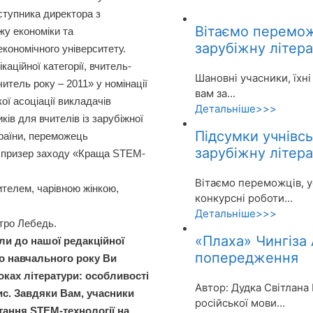
аступника директора з
Вітаємо перемо
жу економіки та
зарубіжну літера
кономічного університету.
аційної категорії, вчитель-
Шановні учасники, їхні
итель року – 2011» у номінації
вам за...
ої асоціації викладачів
Детальніше>>>
ків для вчителів із зарубіжної
Підсумки учнівс
країни, переможець
зарубіжну літера
а призер заходу «Краща STEM-
Вітаємо переможців, ус
телем, чарівною жінкою,
конкурсні роботи...
Детальніше>>>
тро Лебедь.
«Плаха» Чингіза
ли до нашої редакційної
попередження
го навчального року Ви
оках літератури: особливості
Автор: Дудка Світлана 
с. Завдяки Вам, учасники
російської мови...
тання STEM-технології на