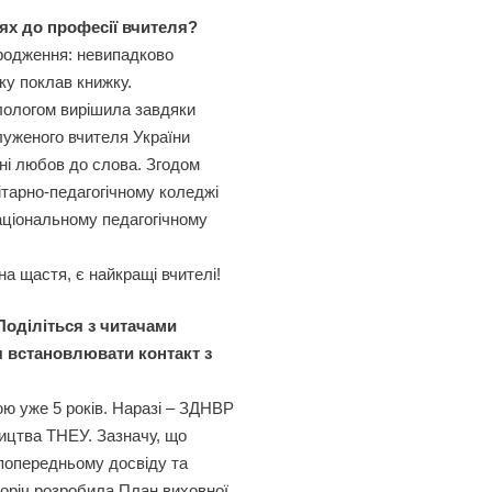
лях до професії вчителя?
ародження: невипадково
ку поклав книжку.
ілологом вирішила завдяки
луженого вчителя України
і любов до слова. Згодом
ітарно-педагогічному коледжі
аціональному педагогічному
 на щастя, є найкращі вчителі!
 Поділіться з читачами
я встановлювати контакт з
ю уже 5 років. Наразі – ЗДНВР
ництва ТНЕУ. Зазначу, що
 попередньому досвіду та
оріч розробила План виховної