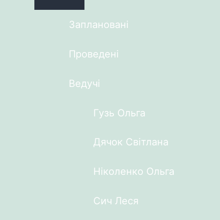
Заплановані
Проведені
Ведучі
Гузь Ольга
Дячок Світлана
Ніколенко Ольга
Сич Леся