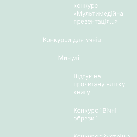
конкурс
«Мультимедійна
презентація…»
Конкурси для учнів
Минулі
Відгук на
прочитану влітку
книгу
Конкурс “Вічні
образи”
Конкурс “Зустріч з