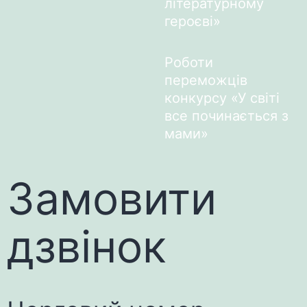
літературному
героєві»
Роботи
переможців
конкурсу «У світі
все починається з
мами»
Замовити
дзвінок