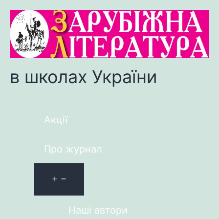
в школах України
Акції
Про журнал
Наші автори