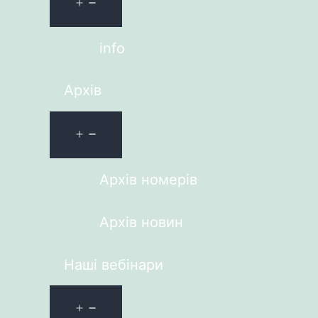
info
Архів
Архів номерів
Архів новин
Наші вебінари