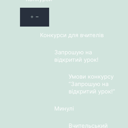
Конкурси для вчителів
Запрошую на
відкритий урок!
Умови конкурсу
“Запрошую на
відкритий урок!”
Минулі
Вчительський