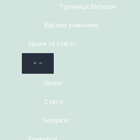
Туряниця Вікторія
Відгуки учасників
Уроки та статті
Уроки
Статті
Інтерв’ю
Конкурси