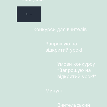
Конкурси для вчителів
Запрошую на
відкритий урок!
Умови конкурсу
“Запрошую на
відкритий урок!”
Минулі
Вчительський