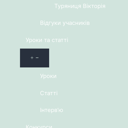
Туряниця Вікторія
Відгуки учасників
Уроки та статті
Уроки
Статті
Інтерв’ю
Конкурси