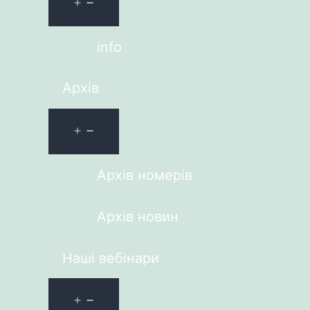
info
Архів
Архів номерів
Архів новин
Наші вебінари