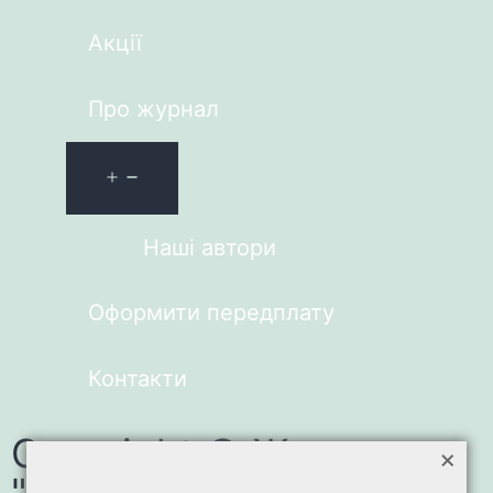
Акції
Про журнал
Наші автори
Оформити передплату
Контакти
Copyright © Журнал
×