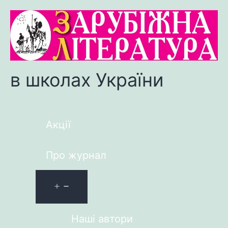
в школах України
Акції
Про журнал
Наші автори