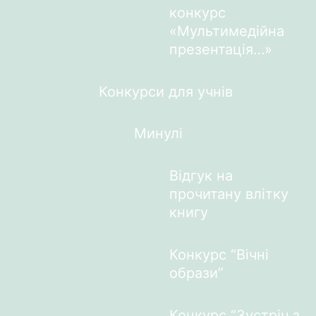
конкурс
«Мультимедійна
презентація…»
Конкурси для учнів
Минулі
Відгук на
прочитану влітку
книгу
Конкурс “Вічні
образи”
Конкурс “Зустріч з