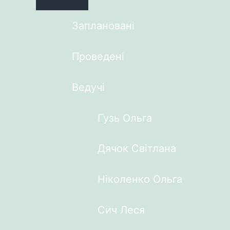
Заплановані
Проведені
Ведучі
Гузь Ольга
Дячок Світлана
Ніколенко Ольга
Сич Леся