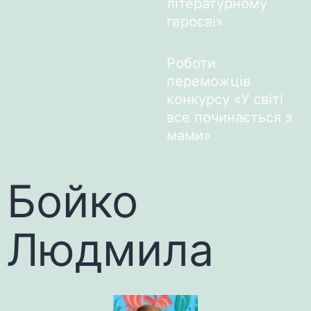
літературному
героєві»
Роботи
переможців
конкурсу «У світі
все починається з
мами»
Бойко
Людмила