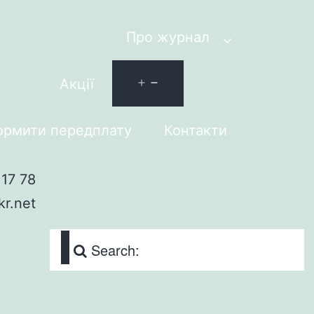
Про журнал
Акції
рмити передплату
Контакти
17 78
kr.net
Search: