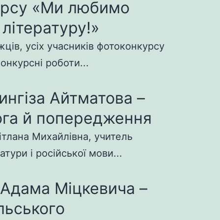
урсу «Ми любимо
 літературу!»
ців, усіх учасників фотоконкурсу
конкурсні роботи...
ингіза Айтматова –
га й попередження
ітлана Михайлівна, учитель
атури і російської мови...
 Адама Міцкевича –
льського