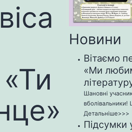
віса
Новини
Вітаємо п
 «Ти
«Ми люби
літературу
Шановні учасники
нце»
вболівальники! Щ
Детальніше>>>
Підсумки 