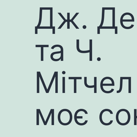
Дж. Де
та Ч.
Мітчел
моє со