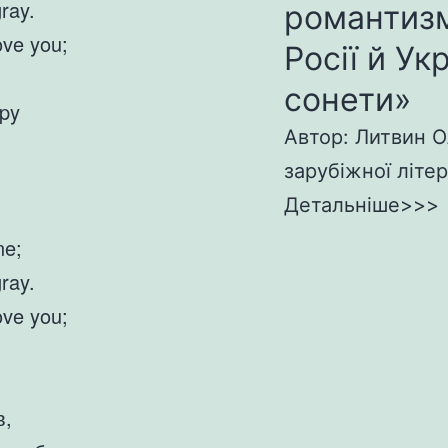
ray.
романтизм
ove you;
Росії й Ук
сонети»
ppy
Автор: Литвин О
зарубіжної літер
Детальніше>>>
ne;
ray.
ove you;
в,