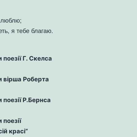
е люблю;
еть, я тебе благаю.
 поезії Г. Скелса
и вірша Роберта
 поезії Р.Бернса
 поезії
ій красі”