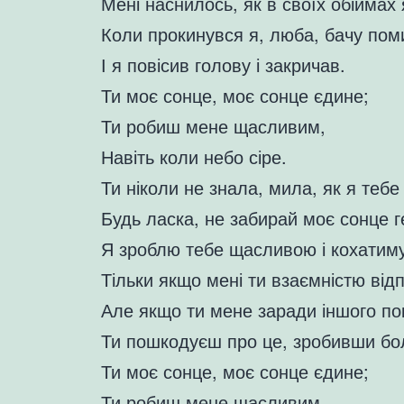
Мені наснилось, як в своїх обіймах
Коли прокинувся я, люба, бачу пом
І я повісив голову і закричав.
Ти моє сонце, моє сонце єдине;
Ти робиш мене щасливим,
Навіть коли небо сіре.
Ти ніколи не знала, мила, як я теб
Будь ласка, не забирай моє сонце г
Я зроблю тебе щасливою і кохатим
Тільки якщо мені ти взаємністю відп
Але якщо ти мене заради іншого по
Ти пошкодуєш про це, зробивши бо
Ти моє сонце, моє сонце єдине;
Ти робиш мене щасливим,