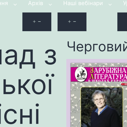
ння
Архів
Наші вебінари
У
ад з
Чергови
ької
сні