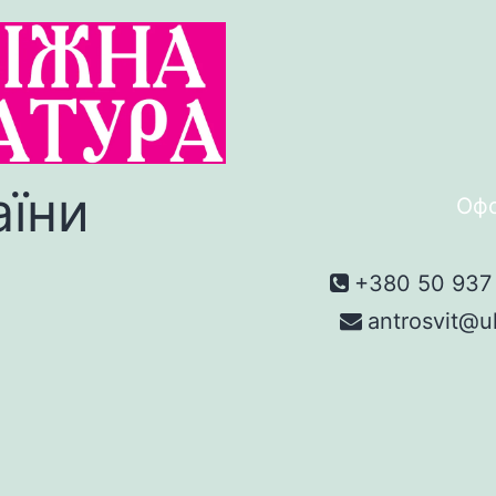
аїни
Офо
+380 50 937 
antrosvit@u