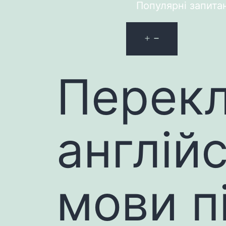
Популярні запита
Перекл
англійс
мови пі