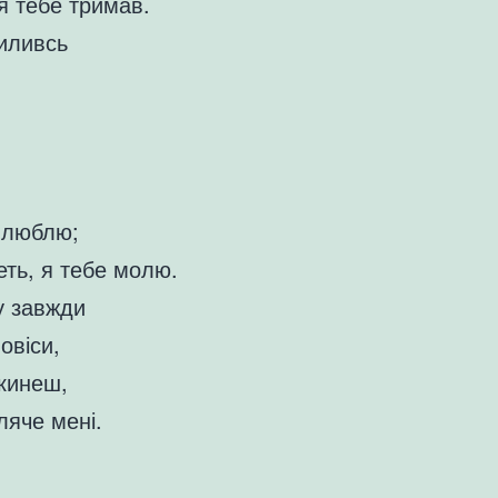
 я тебе тримав.
иливсь
е люблю;
еть, я тебе молю.
у завжди
овіси,
кинеш,
ляче мені.