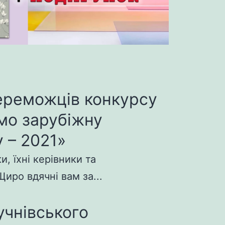
ереможців конкурсу
мо зарубіжну
 – 2021»
, їхні керівники та
иро вдячні вам за...
учнівського