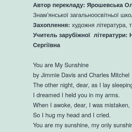
Автор перекладу: Ярошевська Ол
Знам’янської загальноосвітньої школ
Захоплення:
художня література, т
Учитель зарубіжної літератури: 
Сергіївна
You are My Sunshine
by Jimmie Davis and Charles Mitchel
The other night, dear, as I lay sleepin
I dreamed I held you in my arms.
When I awoke, dear, I was mistaken,
So I hug my head and I cried.
You are my sunshine, my only sunshi