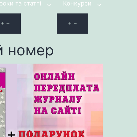
роки та статті
Конкурси
й номер