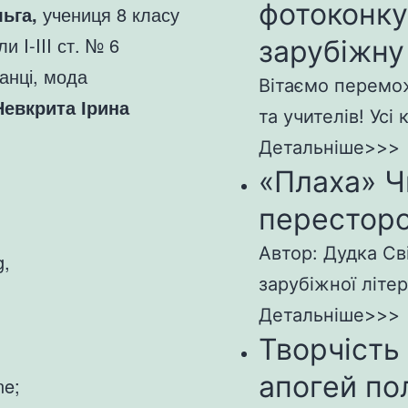
фотоконк
ьга,
учениця 8 класу
и I-III ст. № 6
зарубіжну
анці, мода
Вітаємо перемож
Невкрита Ірина
та учителів! Усі 
Детальніше>>>
«Плаха» Ч
пересторо
Автор: Дудка Св
g,
зарубіжної літер
Детальніше>>>
Творчість
апогей по
ne;