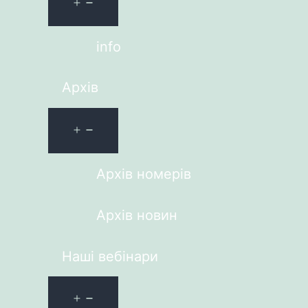
info
Архів
Архів номерів
Архів новин
Наші вебінари