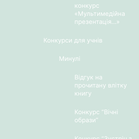
конкурс
«Мультимедійна
презентація…»
Конкурси для учнів
Минулі
Відгук на
прочитану влітку
книгу
Конкурс “Вічні
образи”
Конкурс “Зустріч з