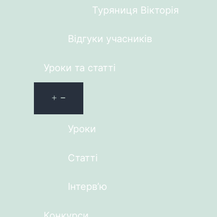
Туряниця Вікторія
Відгуки учасників
Уроки та статті
Уроки
Статті
Інтерв’ю
Конкурси