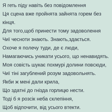
Я геть піду навіть без повідомлення
Ця сцена вже пройнята зайнята горем без
кінця.
Для того,щоб принести тому задоволення
Чиї чесноти знають. Знають,здається.
Охоче я полечу туди, де є люди,
Намагаючись уникати усього, що ненавидять.
Моя совість шукає похмурі долини повсюди,
Чиї тіні загублений розум задовольнять.
Якби ж мені дали крила,
Що здатні до гнізда горлицю нести.
Тоді б я розсік неба склепіння,
Щоб відпочити, від усього втекти.