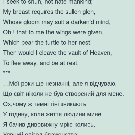
I seek to shun, not hate mankind;
My breast requires the sullen glen,
Whose gloom may suit a darken’d mind,
Oh ! that to me the wings were given,
Which bear the turtle to her nest!
Then would I cleave the vault of Heaven,
To flee away, and be at rest.
***
…Мої роки ще незначні, але я відчуваю,
Що світ ніколи не був створений для мене.
Ох,чому ж темні тіні зникають
У годину, коли життя людини мине.
Я бачив дивовижну мрію колись,
Уявний епізод блаженства: