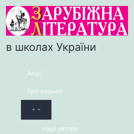
в школах України
Акції
Про журнал
Наші автори