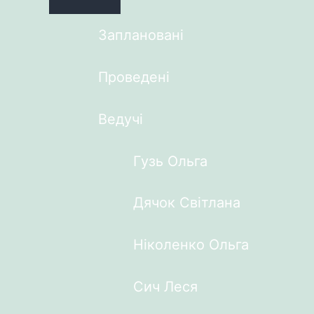
Заплановані
Проведені
Ведучі
Гузь Ольга
Дячок Світлана
Ніколенко Ольга
Сич Леся