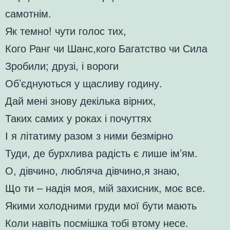
самотнім.
Як темно! чути голос тих,
Кого Ранг чи Шанс,кого Багатство чи Сила
Зробили; друзі, і вороги
Об’єднуються у щасливу годину.
Дай мені знову декілька вірних,
Таких самих у роках і почуттях
І я літатиму разом з ними безмірно
Туди, де бурхлива радість є лише ім’ям.
О, дівчино, любляча дівчино,я знаю,
Що ти – надія моя, мій захисник, моє все.
Якими холодними груди мої бути мають
Коли навіть посмішка тобі втому несе.