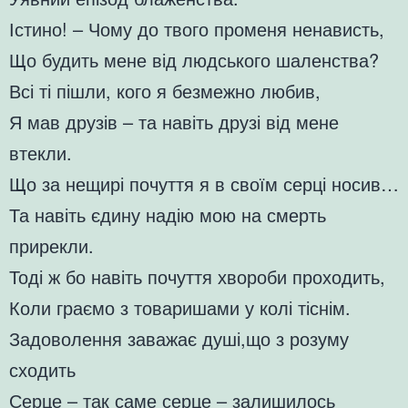
Істино! – Чому до твого променя ненависть,
Що будить мене від людського шаленства?
Всі ті пішли, кого я безмежно любив,
Я мав друзів – та навіть друзі від мене
втекли.
Що за нещирі почуття я в своїм серці носив…
Та навіть єдину надію мою на смерть
прирекли.
Тоді ж бо навіть почуття хвороби проходить,
Коли граємо з товаришами у колі тіснім.
Задоволення заважає душі,що з розуму
сходить
Серце – так саме серце – залишилось