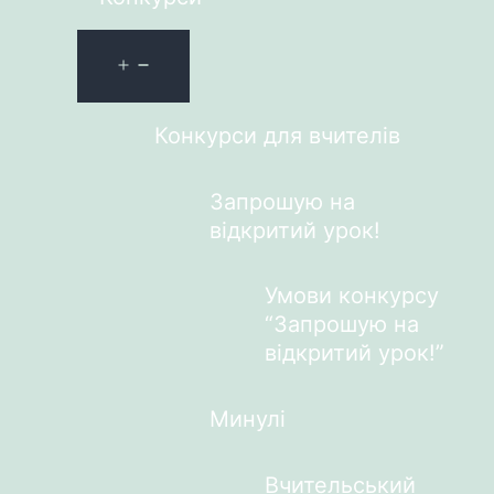
Конкурси для вчителів
Запрошую на
відкритий урок!
Умови конкурсу
“Запрошую на
відкритий урок!”
Минулі
Вчительський