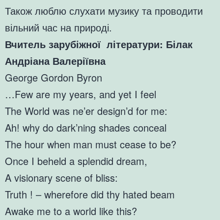
Також люблю слухати музику та проводити
вільний час на природі.
Вчитель зарубіжної літератури: Білак
Андріана Валеріївна
George Gordon Byron
…Few are my years, and yet I feel
The World was ne’er design’d for me:
Ah! why do dark’ning shades conceal
The hour when man must cease to be?
Once I beheld a splendid dream,
A visionary scene of bliss:
Truth ! – wherefore did thy hated beam
Awake me to a world like this?