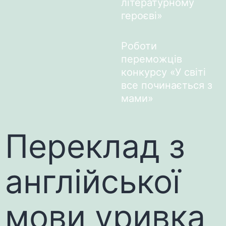
літературному
героєві»
Роботи
переможців
конкурсу «У світі
все починається з
мами»
Переклад з
англійської
мови уривка