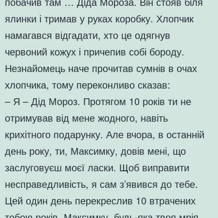
побачив там … Діда Мороза. Він стояв біля
ялинки і тримав у руках коробку. Хлопчик
намагався відгадати, хто це одягнув
червоний кожух і причепив собі бороду.
Незнайомець наче прочитав сумнів в очах
хлопчика, тому переконливо сказав:
– Я – Дід Мороз. Протягом 10 років ти не
отримував від мене жодного, навіть
крихітного подарунку. Але вчора, в останній
день року, ти, Максимку, довів мені, що
заслуговуєш моєї ласки. Щоб виправити
несправедливість, я сам з’явився до тебе.
Цей один день перекреслив 10 втрачених
тобою років. Максимку, будь-яка твоя мрія