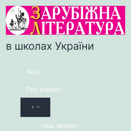
в школах України
Акції
Про журнал
Наші автори