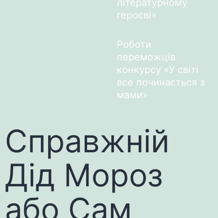
літературному
героєві»
Роботи
переможців
конкурсу «У світі
все починається з
мами»
Справжній
Дід Мороз
або Сам