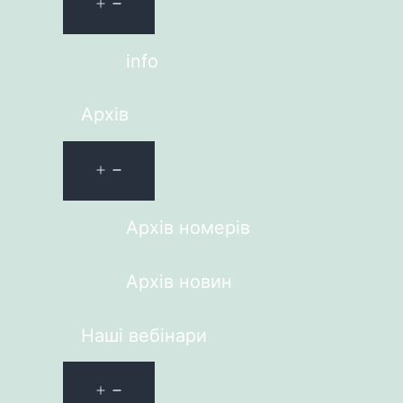
info
Архів
Архів номерів
Архів новин
Наші вебінари