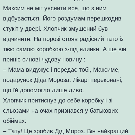
Максим не міг уяснити все, що з ним
відбувається. Його роздумам перешкодив
стукіт у двері. Хлопчик змушений був
відчинити. На порозі стояв радісний тато із
тією самою коробкою з-під ялинки. А ще він
приніс синові чудову новину :
– Мама видужує і передає тобі, Максиме,
подарунок Діда Мороза. Лікарі переконані,
що їй допомогло лише диво.
Хлопчик притиснув до себе коробку і зі
сльозами на очах признався у батькових
обіймах:
– Тату! Це зробив Дід Мороз. Він найкращий,