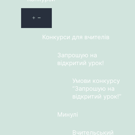
Конкурси для вчителів
Запрошую на
відкритий урок!
Умови конкурсу
“Запрошую на
відкритий урок!”
Минулі
Вчительський