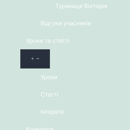
Туряниця Вікторія
Відгуки учасників
Уроки та статті
Уроки
Статті
Інтерв’ю
Конкурси