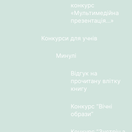
конкурс
«Мультимедійна
презентація…»
Конкурси для учнів
Минулі
Відгук на
прочитану влітку
книгу
Конкурс “Вічні
образи”
Конкурс “Зустріч з