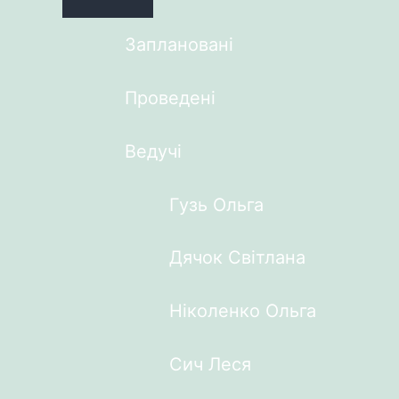
Заплановані
Проведені
Ведучі
Гузь Ольга
Дячок Світлана
Ніколенко Ольга
Сич Леся