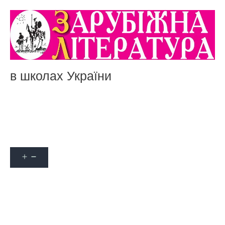
в школах України
Акції
Про журнал
Наші автори
Оформити передплату
Контакти