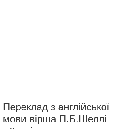
Конкурс на кращий переклад
Незабутні миті літа 2013
Новорічна казка
Поетична зима
Роботи переможців конкурсу «Лист літературному
героєві»
Роботи переможців конкурсу «У світі все
починається з мами»
Переклад з англійської
мови вірша П.Б.Шеллі