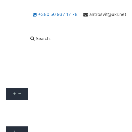
+380 50 937 17 78
antrosvit@ukr.net
Search:
Популярні запитання
info
Архів