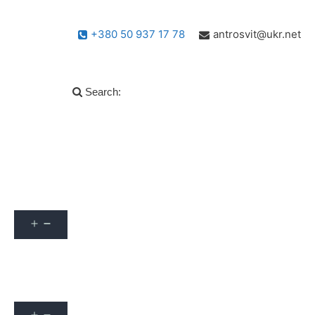
+380 50 937 17 78
antrosvit@ukr.net
Search:
Популярні запитання
info
Архів