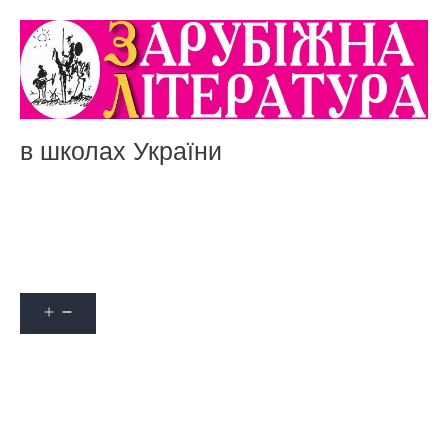
в школах України
Акції
Про журнал
Наші автори
Оформити передплату
Контакти