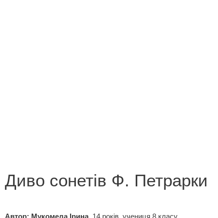
Конкурс на кращий переклад
Незабутні миті літа 2013
Новорічна казка
Поетична зима
Роботи переможців конкурсу «Лист літературному
героєві»
Роботи переможців конкурсу «У світі все
починається з мами»
Диво сонетів Ф. Петрарки
Автор: Мукомела Ірина,
14 років, учениця 8 класу