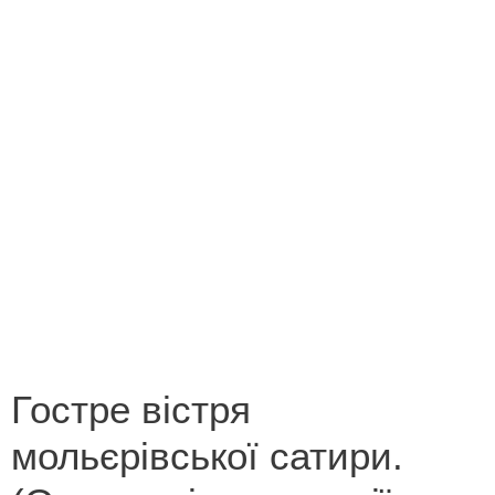
Конкурс на кращий переклад
Незабутні миті літа 2013
Новорічна казка
Поетична зима
Роботи переможців конкурсу «Лист літературному
героєві»
Роботи переможців конкурсу «У світі все
починається з мами»
Гостре вістря
мольєрівської сатири.