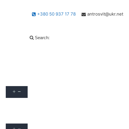
+380 50 937 17 78
antrosvit@ukr.net
Search:
Популярні запитання
info
Архів