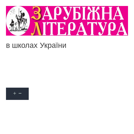
в школах України
Акції
Про журнал
Наші автори
Оформити передплату
Контакти