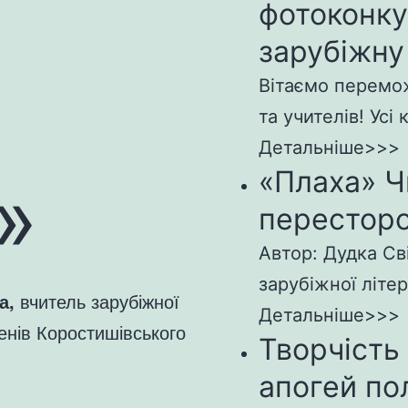
фотоконк
зарубіжну
Вітаємо перемож
та учителів! Усі 
Детальніше>>>
«Плаха» Ч
»
пересторо
Автор: Дудка Св
зарубіжної літер
а,
вчитель зарубіжної
Детальніше>>>
пенів Коростишівського
Творчість
апогей по