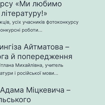
урсу «Ми любимо
 літературу!»
ців, усіх учасників фотоконкурсу
конкурсні роботи...
ингіза Айтматова –
га й попередження
ітлана Михайлівна, учитель
атури і російської мови...
 Адама Міцкевича –
льського