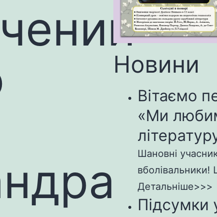
чений
Новини
ю
Вітаємо п
«Ми люби
літературу
Шановні учасники
андра
вболівальники! Щ
Детальніше>>>
Підсумки 