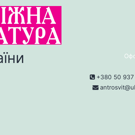
аїни
Офо
+380 50 937 
antrosvit@u