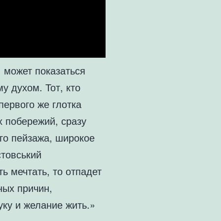
, может показаться
у духом. Тот, кто
первого же глотка
х побережий, сразу
го пейзажа, широкое
стовський
ь мечтать, то отпадет
ных причин,
уку и желание жить.»