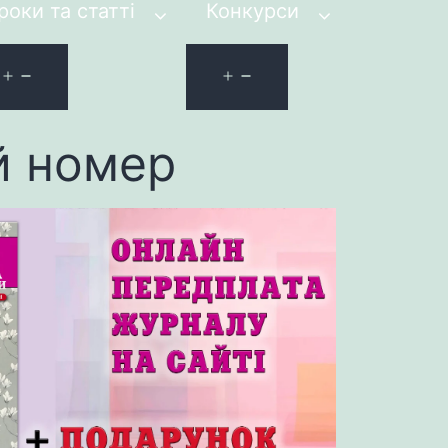
роки та статті
Конкурси
й номер