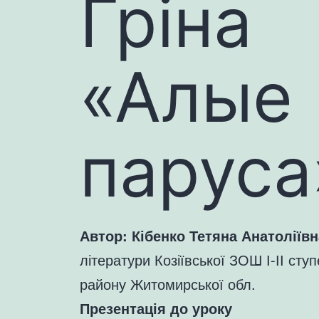
Гріна
«Алые
паруса
Автор: Кібенко Тетяна Анатоліївн
літератури Козіївської ЗОШ І-ІІ сту
району Житомирської обл.
Презентація до уроку