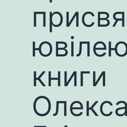
присвя
ювіле
книги
Олекс