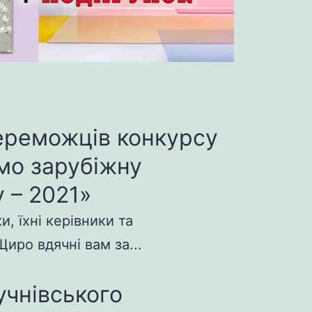
ереможців конкурсу
мо зарубіжну
 – 2021»
, їхні керівники та
иро вдячні вам за...
учнівського