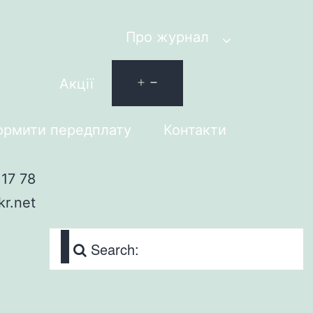
Про журнал
Акції
рмити передплату
Контакти
17 78
kr.net
Search: