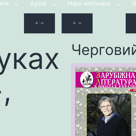
ння
Архів
Наші вебінари
У
уках
Чергови
,