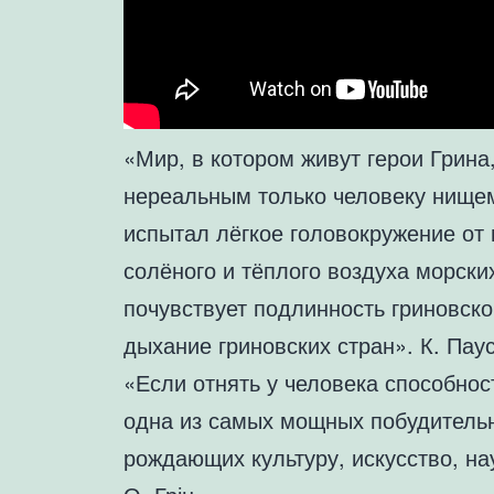
«Мир, в котором живут герои Грина
нереальным только человеку нищем
испытал лёгкое головокружение от 
солёного и тёплого воздуха морски
почувствует подлинность гриновско
дыхание гриновских стран». К. Пау
«Если отнять у человека способност
одна из самых мощных побудитель
рождающих культуру, искусство, на