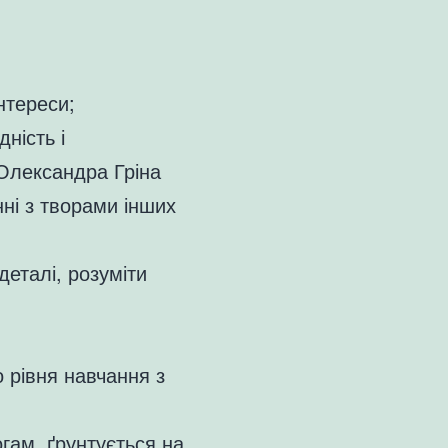
нтереси;
ність і
Олександра Гріна
ні з творами інших
деталі, розуміти
о рівня навчання з
гам, ґрунтується на