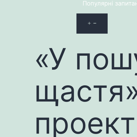
Популярні запита
«У пош
щастя»
проект