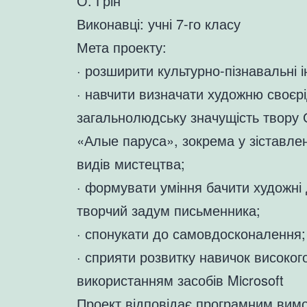
О. Грін
Виконавці: учні 7-го класу
Мета проекту:
· розширити культурно-пізнавальні і
· навчити визначати художню своєрід
загальнолюдську значущість твору 
«Алые паруса», зокрема у зіставлен
видів мистецтва;
· формувати уміння бачити художні 
творчий задум письменника;
· спонукати до самовдосконалення;
· сприяти розвитку навичок високог
використанням засобів Microsoft
Проект відповідає програмним вимо