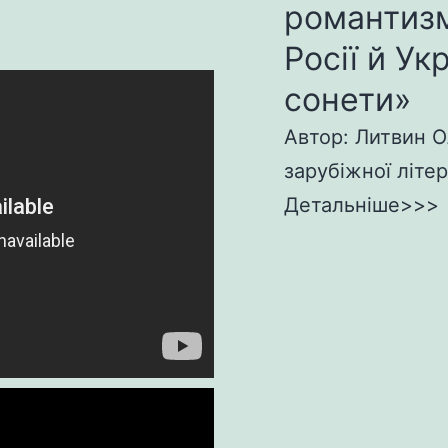
романтизм
Росії й Ук
сонети»
Автор: Литвин О
зарубіжної літер
Детальніше>>>