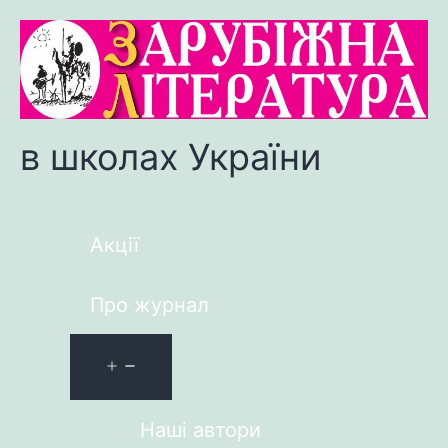
в школах України
Акції
Про журнал
Наші автори