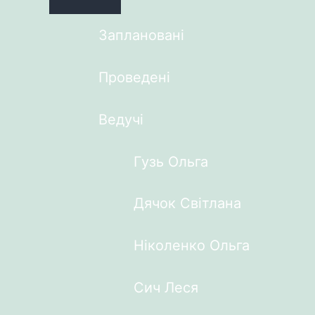
Заплановані
Проведені
Ведучі
Гузь Ольга
Дячок Світлана
Ніколенко Ольга
Сич Леся