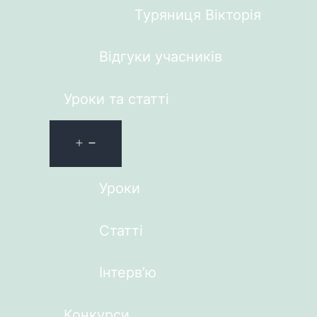
Туряниця Вікторія
Відгуки учасників
Уроки та статті
Уроки
Статті
Інтерв’ю
Конкурси