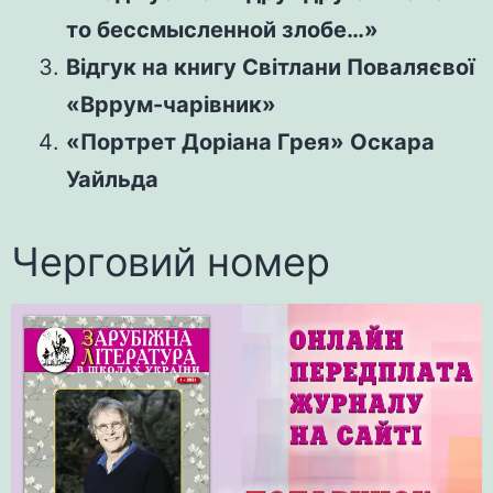
то бессмысленной злобе…»
Відгук на книгу Світлани Поваляєвої
«Вррум-чарівник»
«Портрет Доріана Грея» Оскара
Уайльда
Черговий номер