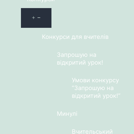
Конкурси для вчителів
Запрошую на
відкритий урок!
Умови конкурсу
“Запрошую на
відкритий урок!”
Минулі
Вчительський