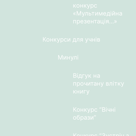
конкурс
«Мультимедійна
презентація…»
Конкурси для учнів
Минулі
Відгук на
прочитану влітку
книгу
Конкурс “Вічні
образи”
Конкурс “Зустріч з