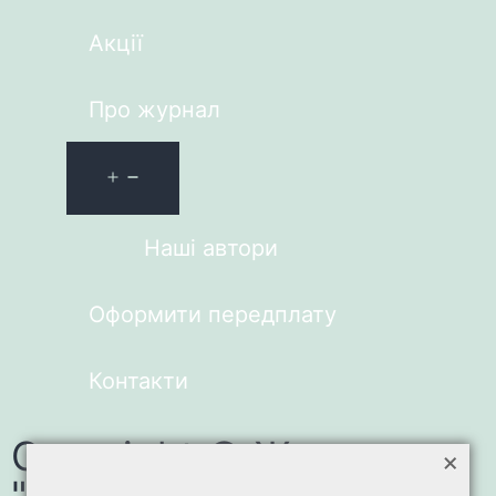
Акції
Про журнал
Наші автори
Оформити передплату
Контакти
Copyright © Журнал
×
"Зарубіжна література