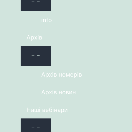
info
Архів
Архів номерів
Архів новин
Наші вебінари