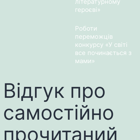
літературному
героєві»
Роботи
переможців
конкурсу «У світі
все починається з
мами»
Відгук про
самостійно
прочитаний