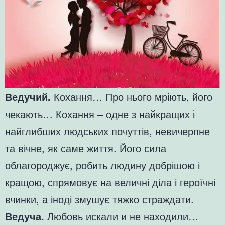
Ведучий.
Кохання… Про нього мріють, його
чекають… Кохання – одне з найкращих і
найглибших людських почуттів, невичерпне
та вічне, як саме життя. Його сила
облагороджує, робить людину добрішою і
кращою, спрямовує на величні діла і героїчні
вчинки, а іноді змушує тяжко страждати.
Ведуча.
Любовь искали и не находили…