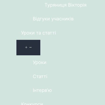
Туряниця Вікторія
Відгуки учасників
Уроки та статті
Уроки
Статті
Інтерв’ю
Конкурси