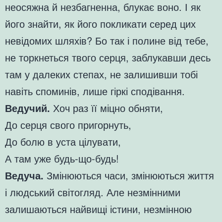
неосяжна й незбагненна, блукає воно. І як
його знайти, як його покликати серед цих
невідомих шляхів? Бо так і полине від тебе,
не торкнеться твого серця, заблукавши десь
там у далеких степах, не залишивши тобі
навіть споминів, лише гіркі сподівання.
Ведучий.
Хоч раз її міцно обняти,
До серця свого пригорнуть,
До болю в уста цілувати,
А там уже будь-що-будь!
Ведуча.
Змінюються часи, змінюються життя
і людський світогляд. Але незмінними
залишаються найвищі істини, незмінною