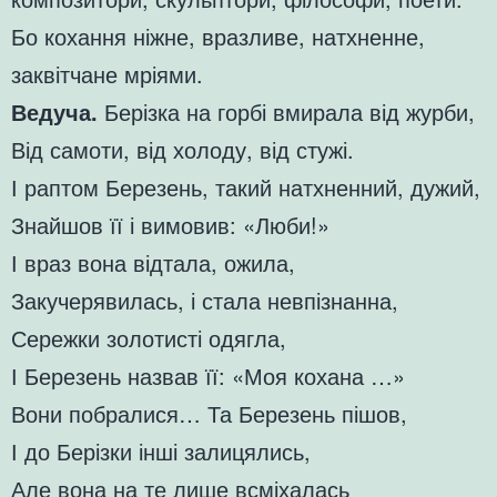
Бо кохання ніжне, вразливе, натхненне,
заквітчане мріями.
Ведуча.
Берізка на горбі вмирала від журби,
Від самоти, від холоду, від стужі.
І раптом Березень, такий натхненний, дужий,
Знайшов її і вимовив: «Люби!»
І враз вона відтала, ожила,
Закучерявилась, і стала невпізнанна,
Сережки золотисті одягла,
І Березень назвав її: «Моя кохана …»
Вони побралися… Та Березень пішов,
І до Берізки інші залицялись,
Але вона на те лише всміхалась