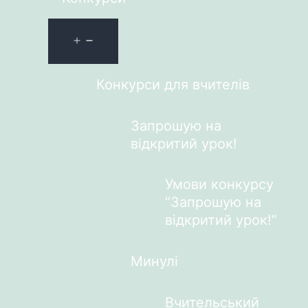
Конкурси для вчителів
Запрошую на
відкритий урок!
Умови конкурсу
“Запрошую на
відкритий урок!”
Минулі
Вчительський