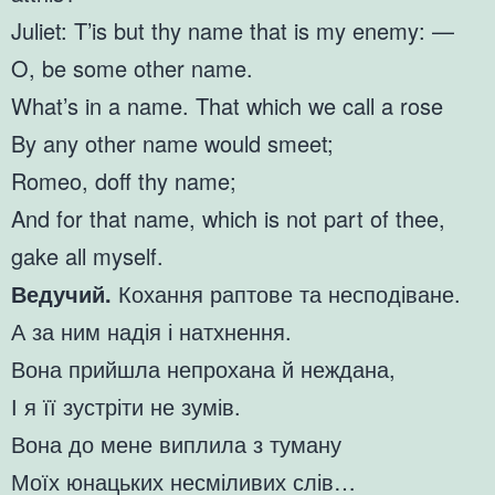
Juliet: T’is but thy name that is my enemy: —
O, be some other name.
What’s in a name. That which we call a rose
By any other name would smeet;
Romeo, doff thy name;
And for that name, which is not part of thee,
gake all myself.
Ведучий.
Кохання раптове та несподіване.
А за ним надія і натхнення.
Вона прийшла непрохана й неждана,
І я її зустріти не зумів.
Вона до мене виплила з туману
Моїх юнацьких несміливих слів…