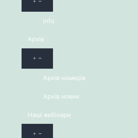
info
Архів
Архів номерів
Архів новин
Наші вебінари