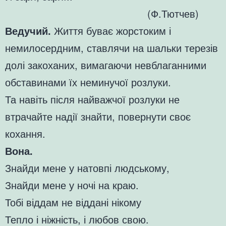
(Ф.Тютчев)
Ведучий.
Життя буває жорстоким і
немилосердним, ставлячи на шальки терезів
долі закоханих, вимагаючи невблаганними
обставинами їх неминучої розлуки.
Та навіть після найважчої розлуки не
втрачайте надії знайти, повернути своє
кохання.
Вона.
Знайди мене у натовпі людському,
Знайди мене у ночі на краю.
Тобі віддам не віддані нікому
Тепло і ніжність, і любов свою.