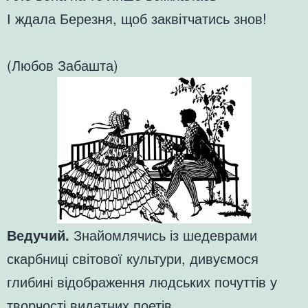
І ждала Березня, щоб заквітчатись знов!
(Любов Забашта)
Ведучий.
Знайомлячись із шедеврами
скарбниці світової культури, дивуємося
глибині відображення людських почуттів у
творчості видатних поетів.