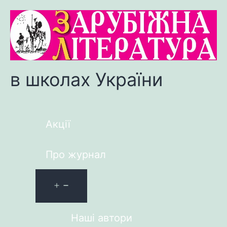
в школах України
Акції
Про журнал
Наші автори