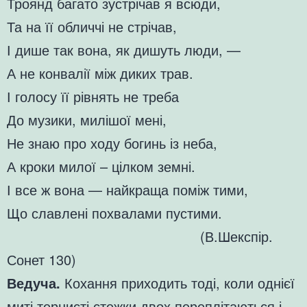
Троянд багато зустрічав я всюди,
Та на її обличчі не стрічав,
І дише так вона, як дишуть люди, —
А не конвалії між диких трав.
І голосу її рівнять не треба
До музики, милішої мені,
Не знаю про ходу богинь із неба,
А кроки милої – цілком земні.
І все ж вона — найкраща поміж тими,
Що славлені похвалами пустими.
(В.Шекспір.
Сонет 130)
Ведуча.
Кохання приходить тоді, коли однієї
миті тернисті стежки двох переплітаються і