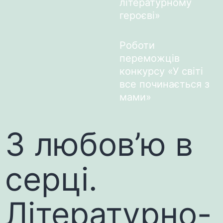
літературному
героєві»
Роботи
переможців
конкурсу «У світі
все починається з
мами»
З любов’ю в
серці.
Літературно-