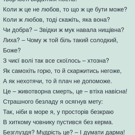
Коли ж це не любов, то що ж це бути може?
Коли ж любов, тоді скажіть, яка вона?
Чи добра? – Звідки ж мук навала нищівна?
Лиха? – Чому ж той біль такий солодкий,
Боже?
З чиєї волі так все скоїлось – хтозна?
Як самохіть горю, то й скаржитись негоже,
А як нехотячи, то й плач не допоможе.
Це – животворна смерть, це – втіха навісна!
Страшного безладу я осягнув мету:
Так, ніби в море я, у просторів безкраю
В хиткому човнику пустився без керма.
Безглуздя? Мудрість це? – І думати дарма!