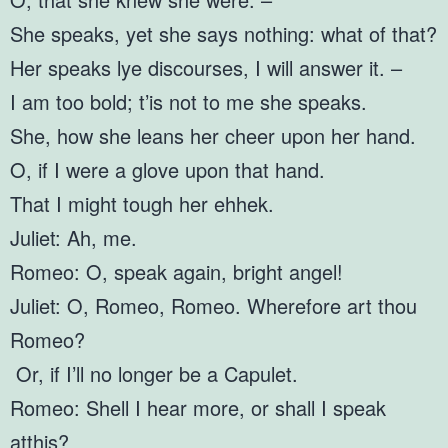
She speaks, yet she says nothing: what of that?
Her speaks lye discourses, I will answer it. –
I am too bold; t’is not to me she speaks.
She, how she leans her cheer upon her hand.
O, if I were a glove upon that hand.
That I might tough her ehhek.
Juliet: Ah, me.
Romeo: O, speak again, bright angel!
Juliet: O, Romeo, Romeo. Wherefore art thou
Romeo?
Or, if I’ll no longer be a Capulet.
Romeo: Shell I hear more, or shall I speak
atthis?