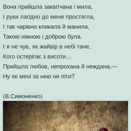
Вона прийшла заквітчана і мила,
І руки лагідно до мене простягла,
І так чарівно кликала й манила,
Такою ніжною і доброю була.
І я не чув, як жайвір в небі тане,
Кого остерігає з висоти…
Прийшла любов, непрохана й неждана,—
Ну як мені за нею не піти?
(В.Симоненко)