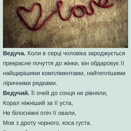
Ведуча.
Коли в серці чоловіка зароджується
прекрасне почуття до жінки, він обдаровує її
найщирішими компліментами, найтеплішими
ліричними рядками.
Ведучий.
Її очей до сонця не рівняли,
Корал ніжніший за її уста,
Не білосніжні пліч її овали,
Мов з дроту чорного, коса густа.