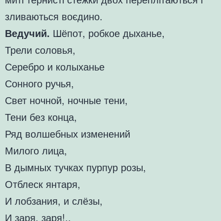
зливаються воєдино.
Ведучий.
Шёпот, робкое дыханье,
Трели соловья,
Серебро и колыханье
Сонного ручья,
Свет ночной, ночные тени,
Тени без конца,
Ряд волшебных изменений
Милого лица,
В дымных тучках пурпур розы,
Отблеск янтаря,
И лобзания, и слёзы,
И заря, заря!..