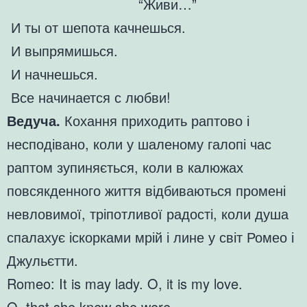
“Живи…”
И ты от шепота качнешься.
И выпрямишься.
И начнешься.
Все начинается с любви!
Ведуча.
Кохання приходить раптово і
несподівано, коли у шаленому галопі час
раптом зупиняється, коли в калюжах
повсякденного життя відбиваються промені
невловимої, тріпотливої радості, коли душа
спалахує іскорками мрій і лине у світ Ромео і
Джульєтти.
Romeo: It is may lady. O, it is my love.
O, that she knew she were. –