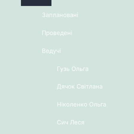
Заплановані
Проведені
Ведучі
Гузь Ольга
Дячок Світлана
Ніколенко Ольга
Сич Леся