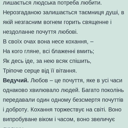
лишається людська потреба любити.
Нерозгаданою залишається таємниця душі, в
якій незгасним вогнем горить священне і
нездоланне почуття любові.
В своїх очах вона несе кохання, –
На кого гляне, всі блаженні вмить;
Як десь іде, за нею всяк спішить,
Тріпоче серце від її вітання.
Ведучий.
Любов – це почуття, яке в усі часи
однаково хвилювало людей. Багато поколінь
передавали один одному безсмертя почуттів
і доброту. Кохання торжествує на світі. Воно
випробуване віком і часом, воно звеличує