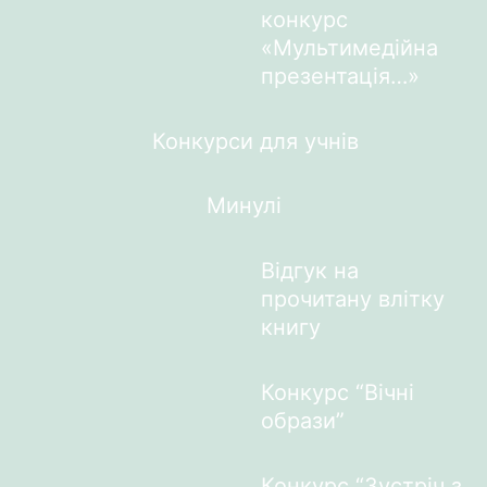
конкурс
«Мультимедійна
презентація…»
Конкурси для учнів
Минулі
Відгук на
прочитану влітку
книгу
Конкурс “Вічні
образи”
Конкурс “Зустріч з