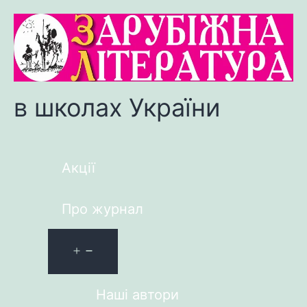
в школах України
Акції
Про журнал
Наші автори