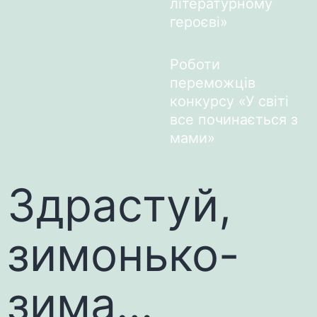
літературному
героєві»
Роботи
переможців
конкурсу «У світі
все починається з
мами»
Здрастуй,
зимонько-
зима…