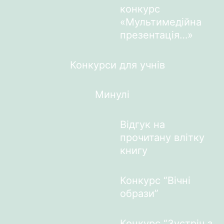
конкурс
«Мультимедійна
презентація…»
Конкурси для учнів
Минулі
Відгук на
прочитану влітку
книгу
Конкурс “Вічні
образи”
Конкурс “Зустріч з