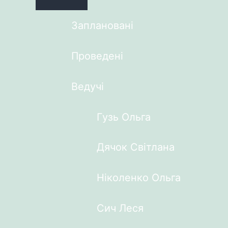
Заплановані
Проведені
Ведучі
Гузь Ольга
Дячок Світлана
Ніколенко Ольга
Сич Леся