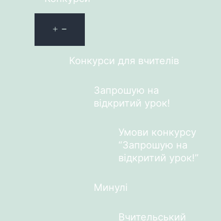
Конкурси для вчителів
Запрошую на
відкритий урок!
Умови конкурсу
“Запрошую на
відкритий урок!”
Минулі
Вчительський