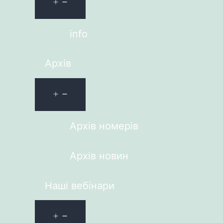
info
Архів
Архів номерів
Архів новин
Наші вебінари