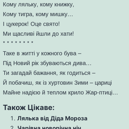
Кому ляльку, кому книжку,
Кому тигра, кому мишку…
І цукерок! Оце свято!
Ми щасливі йшли до хати!
* * * * * * * *
Таке в житті у кожного бува –
Під Новий рік збуваються дива…
Ти загадай бажання, як годиться –
Й побачиш, як із хуртовин Зими – цариці
Майне надією й теплом крило Жар-птиці…
Також Цікаве:
Лялька від Діда Мороза
Чарівна новорічна ніч