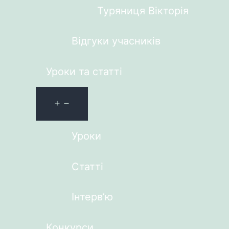
Туряниця Вікторія
Відгуки учасників
Уроки та статті
Уроки
Статті
Інтерв’ю
Конкурси