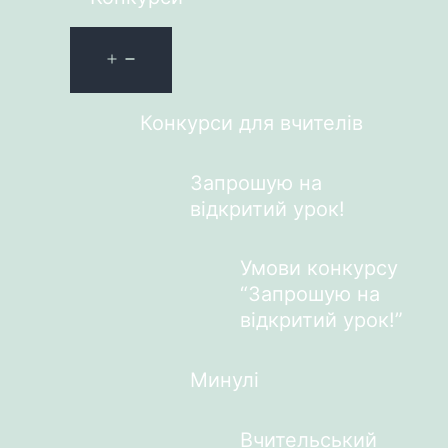
Конкурси для вчителів
Запрошую на
відкритий урок!
Умови конкурсу
“Запрошую на
відкритий урок!”
Минулі
Вчительський