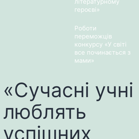
літературному
героєві»
Роботи
переможців
конкурсу «У світі
все починається з
мами»
«Сучасні учні
люблять
успішних