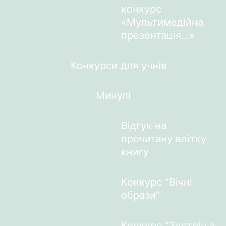
конкурс
«Мультимедійна
презентація…»
Конкурси для учнів
Минулі
Відгук на
прочитану влітку
книгу
Конкурс “Вічні
образи”
Конкурс “Зустріч з