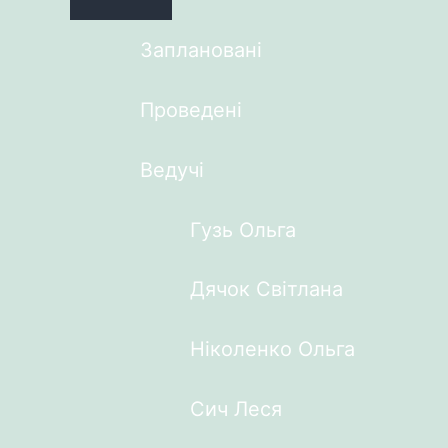
Заплановані
Проведені
Ведучі
Гузь Ольга
Дячок Світлана
Ніколенко Ольга
Сич Леся