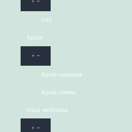
info
Архів
Архів номерів
Архів новин
Наші вебінари