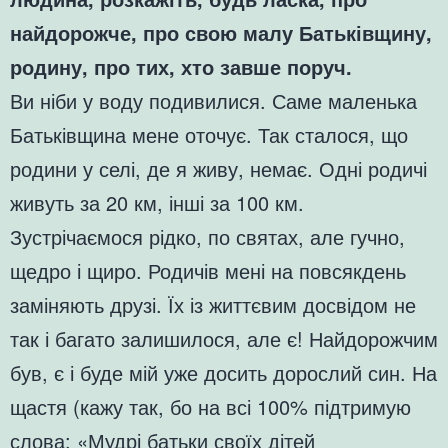
найдорожче, про свою малу Батьківщину,
родину, про тих, хто завше поруч.
Ви ніби у воду подивилися. Саме маленька
Батьківщина мене оточує. Так сталося, що
родини у селі, де я живу, немає. Одні родичі
живуть за 20 км, інші за 100 км.
Зустрічаємося рідко, по святах, але гучно,
щедро і щиро. Родичів мені на повсякдень
заміняють друзі. Їх із життєвим досвідом не
так і багато залишилося, але є! Найдорожчим
був, є і буде мій уже досить дорослий син. На
щастя (кажу так, бо на всі 100% підтримую
слова: «Мудрі батьки своїх дітей