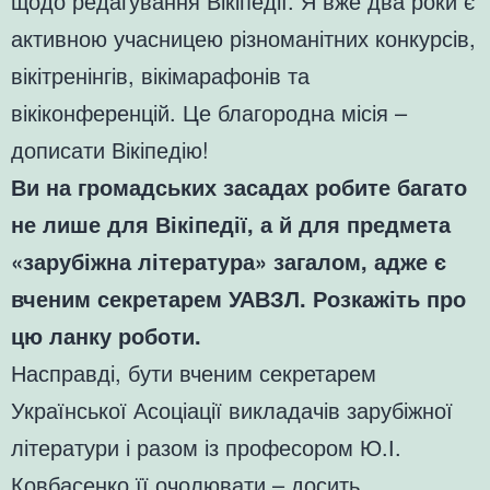
щодо редагування Вікіпедії. Я вже два роки є
активною учасницею різноманітних конкурсів,
вікітренінгів, вікімарафонів та
вікіконференцій. Це благородна місія –
дописати Вікіпедію!
Ви на громадських засадах робите багато
не лише для Вікіпедії, а й для предмета
«зарубіжна література» загалом, адже є
вченим секретарем УАВЗЛ. Розкажіть про
цю ланку роботи.
Насправді, бути вченим секретарем
Української Асоціації викладачів зарубіжної
літератури і разом із професором Ю.І.
Ковбасенко її очолювати – досить