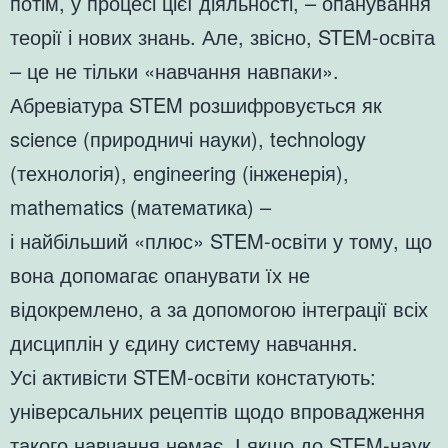
потім, у процесі цієї діяльності, – опанування
теорії і нових знань. Але, звісно, STEM-освіта
– це не тільки «навчання навпаки».
Абревіатура STEM розшифровується як
science (природничі науки), technology
(технологія), engineering (інженерія),
mathematics (математика) –
і найбільший «плюс» STEM-освіти у тому, що
вона допомагає опанувати їх не
відокремлено, а за допомогою інтеграції всіх
дисциплін у єдину систему навчання.
Усі активісти STEM-освіти констатують:
універсальних рецептів щодо впровадження
такого навчання немає. І якщо до STEM-наук