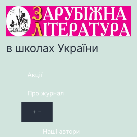
в школах України
Акції
Про журнал
Наші автори