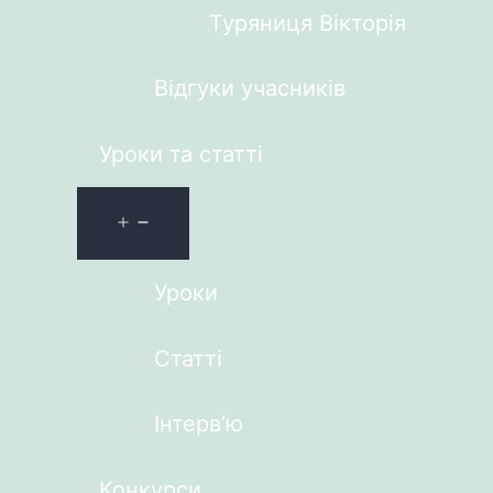
Туряниця Вікторія
Відгуки учасників
Уроки та статті
Уроки
Статті
Інтерв’ю
Конкурси