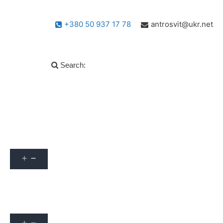
+380 50 937 17 78
antrosvit@ukr.net
Search:
Популярні запитання
info
Архів