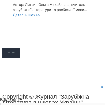
Автор: Литвин Ольга Михайлівна, вчитель
зарубіжної літератури та російської мови...
Детальніше>>>
Акції
Про журнал
Наші автори
Оформити передплату
Контакти
×
Copyright © Журнал "Зарубіжна
Ваше ім'я*
література в школах України"