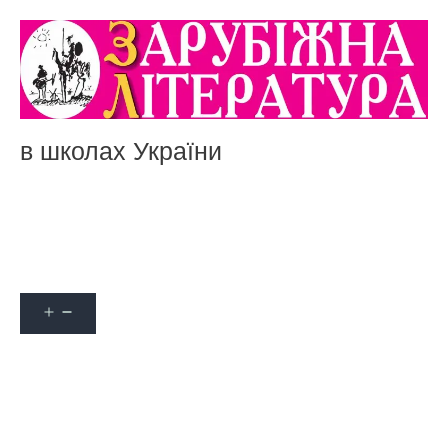
в школах України
Акції
Про журнал
Наші автори
Оформити передплату
Контакти