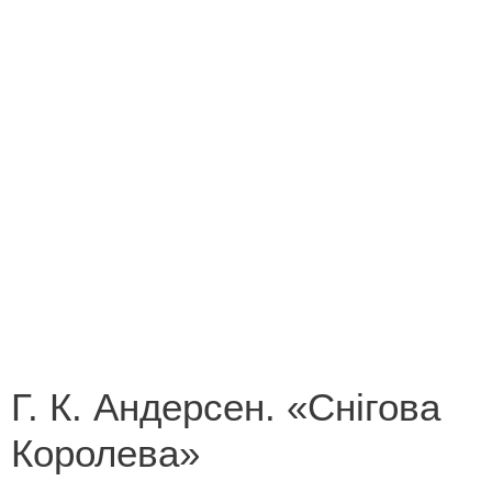
Конкурс на кращий переклад
Незабутні миті літа 2013
Новорічна казка
Поетична зима
Роботи переможців конкурсу «Лист літературному
героєві»
Роботи переможців конкурсу «У світі все
починається з мами»
Г. К. Андерсен. «Снігова
Королева»